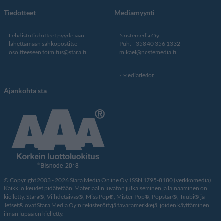
Tiedotteet
Mediamyynti
Lehdistötiedotteet pyydetään
Nostemedia Oy
lähettämään sähköpostitse
Puh. +358 40 356 1332
osoitteeseen
toimitus@stara.fi
mikael@nostemedia.fi
Mediatiedot
Ajankohtaista
© Copyright 2003 - 2026 Stara Media Online Oy. ISSN 1795-8180 (verkkomedia).
Kaikki oikeudet pidätetään. Materiaalin luvaton julkaiseminen ja lainaaminen on
kielletty. Stara®, Viihdetaivas®, Miss Pop®, Mister Pop®, Popstar®, Tuubi® ja
Jetset® ovat Stara Media Oy:n rekisteröityjä tavaramerkkejä, joiden käyttäminen
ilman lupaa on kielletty.