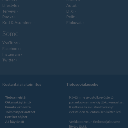
Lifestyle
Autot
Terveys
Digi
Ruoka
Pelit
Koti & Asuminen
Elokuvat
Some
YouTube
Facebook
Instagram
Twitter
Kustantaja ja toimitus
Tietosuojalauseke
Tietoa meistä
Käytämme sivustolla evästeitä
Oikaisukäytäntö
parantaaksemme käyttökokemustasi.
Ilmoita virheestä
Käyttämällä sivustoa hyväksyt
Toimitusperiaatteet
evästeiden tallentamisen laitteellesi.
Eettiset ohjeet
AI-käytäntö
Verkkopalvelun
tiedosuojalauseke
löytyy tästä
.