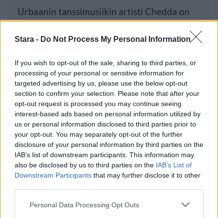
Urbaanin tanssimusiikin artisti Chedda on
tänään julkaissut odotetun Power Slide
Stara -
Do Not Process My Personal Information
If you wish to opt-out of the sale, sharing to third parties, or
Luetuimmat
processing of your personal or sensitive information for
targeted advertising by us, please use the below opt-out
section to confirm your selection. Please note that after your
PÄIVÄ
VIIKKO
KUUKAUSI
opt-out request is processed you may continue seeing
Leskeneläke ei kuulu kaikille – Kela
interest-based ads based on personal information utilized by
us or personal information disclosed to third parties prior to
muistuttaa tärkeästä ikärajasta
your opt-out. You may separately opt-out of the further
Finnairin lennoista osan lentää jatkossa
disclosure of your personal information by third parties on the
toinen lentoyhtiö – matkustajille tärkeä
IAB’s list of downstream participants. This information may
also be disclosed by us to third parties on the
IAB’s List of
rajoitus
Downstream Participants
that may further disclose it to other
Kela voi leikata tukia ulkomaanmatkan
third parties.
vuoksi
Personal Data Processing Opt Outs
Suolikaasun tuoksu levisi Spider-Man -