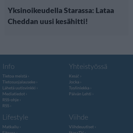
Yksinoikeudella Starassa: Lataa
Cheddan uusi kesähitti!
Info
Yhteistyössä
Tietoa meistä
Kesä!
Tietosuojalauseke
Jocka
Lähetä uutisvinkki
Tyyliniekka
Mediatiedot
Päivän Lehti
RSS-ohje
RSS
Lifestyle
Viihde
Matkailu
Viihdeuutiset
Fitness
StaraTV