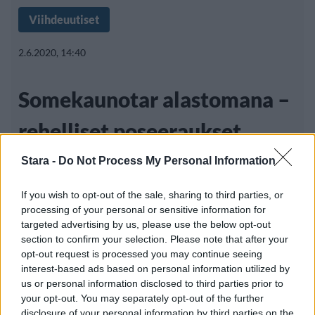
Viihdeuutiset
2.6.2020, 14:40
Somekaunotar alastomana –
rehelliset poseeraukset
paljastavat somekuvien
Stara -
Do Not Process My Personal Information
illuusion
If you wish to opt-out of the sale, sharing to third parties, or
processing of your personal or sensitive information for
targeted advertising by us, please use the below opt-out
section to confirm your selection. Please note that after your
Sosiaaalisessa mediassa on viime vuosina
opt-out request is processed you may continue seeing
interest-based ads based on personal information utilized by
nähty monia tapauksia, joissa upeita
us or personal information disclosed to third parties prior to
your opt-out. You may separately opt-out of the further
disclosure of your personal information by third parties on the