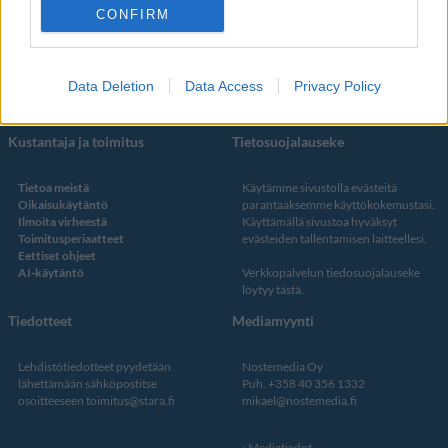
CONFIRM
Facebook
Instagram
Twitter
Data Deletion
Data Access
Privacy Policy
Kustantaja ja toimitus
Tietosuojalauseke
Tietoa meistä
Käytämme sivustolla evästeitä
Oikaisukäytäntö
parantaaksemme käyttökokemustasi.
Ilmoita virheestä
Käyttämällä sivustoa hyväksyt
Toimitusperiaatteet
evästeiden tallentamisen laitteellesi.
Eettiset ohjeet
AI-käytäntö
Verkkopalvelun
tiedosuojalauseke
löytyy tästä
.
Tiedotteet
Mediamyynti
Lehdistötiedotteet pyydetään
Nostemedia Oy
lähettämään sähköpostitse
Puh. +358 40 356 1332
osoitteeseen
toimitus@stara.fi
mikael@nostemedia.fi
Mediatiedot