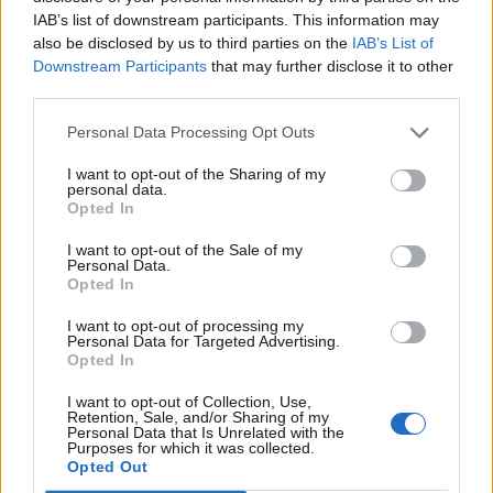
IAB’s list of downstream participants. This information may
also be disclosed by us to third parties on the
IAB’s List of
Downstream Participants
that may further disclose it to other
Info
Yhteistyössä
third parties.
Tietoa meistä
Kesä!
Personal Data Processing Opt Outs
Tietosuojalauseke
Jocka
Lähetä uutisvinkki
Tyyliniekka
I want to opt-out of the Sharing of my
Mediatiedot
Päivän Lehti
personal data.
RSS-ohje
Opted In
RSS
I want to opt-out of the Sale of my
Lifestyle
Viihde
Personal Data.
Opted In
Matkailu
Viihdeuutiset
Fitness
StaraTV
I want to opt-out of processing my
Personal Data for Targeted Advertising.
Lifestyle
Autot
Opted In
Terveys
Digi
Ruoka
Pelit
I want to opt-out of Collection, Use,
Koti & Asuminen
Elokuvat
Retention, Sale, and/or Sharing of my
Personal Data that Is Unrelated with the
Some
Purposes for which it was collected.
Opted Out
YouTube