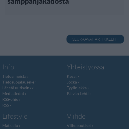
samppanjakadosta
SEURAAVAT ARTIKKELIT ›
Info
Yhteistyössä
Tietoa meistä
Kesä!
Tietosuojalauseke
Jocka
Lähetä uutisvinkki
Tyyliniekka
Mediatiedot
Päivän Lehti
RSS-ohje
RSS
Lifestyle
Viihde
Matkailu
Viihdeuutiset