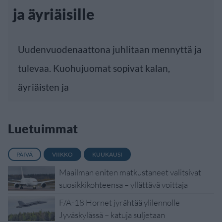
ja äyriäisille
Uudenvuodenaattona juhlitaan mennyttä ja
tulevaa. Kuohujuomat sopivat kalan,
äyriäisten ja
Luetuimmat
PÄIVÄ
VIIKKO
KUUKAUSI
Maailman eniten matkustaneet valitsivat
suosikkikohteensa – yllättävä voittaja
F/A-18 Hornet jyrähtää ylilennolle
Jyväskylässä – katuja suljetaan