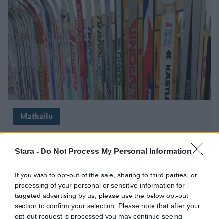
Matkailu
24.3.2023, 19:00
Stara -
Do Not Process My Personal Information
Salppurin kisoissa saa juoda
If you wish to opt-out of the sale, sharing to third parties, or
samppanjaa taivaalla – VIP-
processing of your personal or sensitive information for
targeted advertising by us, please use the below opt-out
vieraille saunoja ja
section to confirm your selection. Please note that after your
opt-out request is processed you may continue seeing