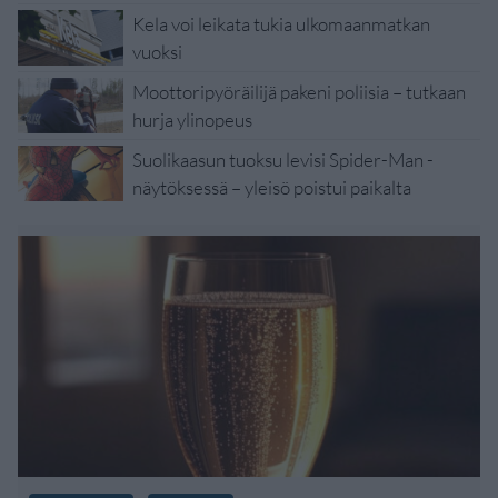
Kela voi leikata tukia ulkomaanmatkan
vuoksi
Moottoripyöräilijä pakeni poliisia – tutkaan
hurja ylinopeus
Suolikaasun tuoksu levisi Spider-Man -
näytöksessä – yleisö poistui paikalta