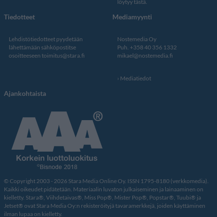
löytyy tästä
.
Tiedotteet
Mediamyynti
Lehdistötiedotteet pyydetään
Nostemedia Oy
lähettämään sähköpostitse
Puh. +358 40 356 1332
osoitteeseen
toimitus@stara.fi
mikael@nostemedia.fi
Mediatiedot
Ajankohtaista
© Copyright 2003 - 2026 Stara Media Online Oy. ISSN 1795-8180 (verkkomedia).
Kaikki oikeudet pidätetään. Materiaalin luvaton julkaiseminen ja lainaaminen on
kielletty. Stara®, Viihdetaivas®, Miss Pop®, Mister Pop®, Popstar®, Tuubi® ja
Jetset® ovat Stara Media Oy:n rekisteröityjä tavaramerkkejä, joiden käyttäminen
ilman lupaa on kielletty.