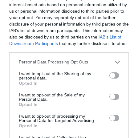
erikoisohjelmaa
interest-based ads based on personal information utilized by
us or personal information disclosed to third parties prior to
your opt-out. You may separately opt-out of the further
disclosure of your personal information by third parties on the
IAB’s list of downstream participants. This information may
also be disclosed by us to third parties on the
IAB’s List of
Downstream Participants
that may further disclose it to other
third parties.
Personal Data Processing Opt Outs
I want to opt-out of the Sharing of my
personal data.
Opted In
I want to opt-out of the Sale of my
Personal Data.
Festarit
Viihdeuutiset
Opted In
I want to opt-out of processing my
16.6.2022, 11:30
Personal Data for Targeted Advertising.
Opted In
Hangossa bailataan viikonloppuna
I want to opt-out of Collection, Use,