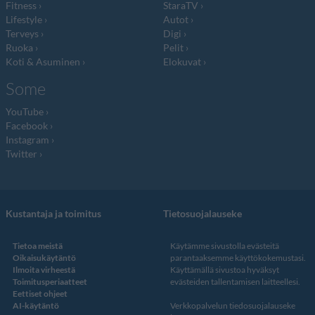
Fitness
StaraTV
Lifestyle
Autot
Terveys
Digi
Ruoka
Pelit
Koti & Asuminen
Elokuvat
Some
YouTube
Facebook
Instagram
Twitter
Kustantaja ja toimitus
Tietosuojalauseke
Tietoa meistä
Käytämme sivustolla evästeitä
Oikaisukäytäntö
parantaaksemme käyttökokemustasi.
Ilmoita virheestä
Käyttämällä sivustoa hyväksyt
Toimitusperiaatteet
evästeiden tallentamisen laitteellesi.
Eettiset ohjeet
AI-käytäntö
Verkkopalvelun
tiedosuojalauseke