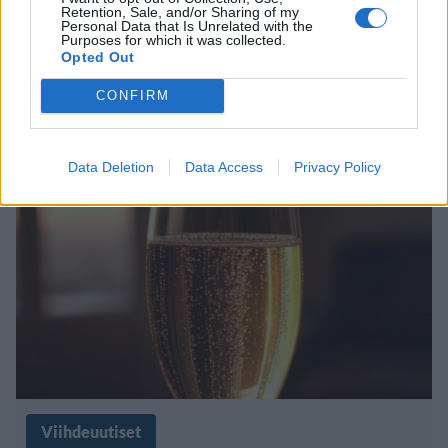
Retention, Sale, and/or Sharing of my
Personal Data that Is Unrelated with the
luksusfestareiden tahtiin –
Purposes for which it was collected.
Opted Out
merenranta ja suomalaiset
CONFIRM
huippunimet
Data Deletion
Data Access
Privacy Policy
Viihdeuutiset