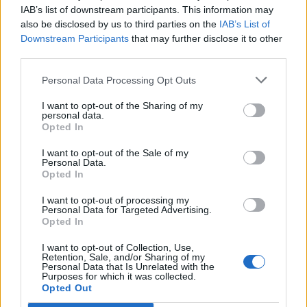
IAB’s list of downstream participants. This information may
also be disclosed by us to third parties on the
IAB’s List of
Info
Yhteistyössä
Downstream Participants
that may further disclose it to other
third parties.
Tietoa meistä
Kesä!
Tietosuojalauseke
Jocka
Personal Data Processing Opt Outs
Lähetä uutisvinkki
Tyyliniekka
I want to opt-out of the Sharing of my
Mediatiedot
Päivän Lehti
personal data.
RSS-ohje
Opted In
RSS
I want to opt-out of the Sale of my
Lifestyle
Viihde
Personal Data.
Opted In
Matkailu
Viihdeuutiset
Fitness
StaraTV
I want to opt-out of processing my
Lifestyle
Autot
Personal Data for Targeted Advertising.
Opted In
Terveys
Digi
Ruoka
Pelit
I want to opt-out of Collection, Use,
Koti & Asuminen
Elokuvat
Retention, Sale, and/or Sharing of my
Personal Data that Is Unrelated with the
Some
Purposes for which it was collected.
Opted Out
YouTube