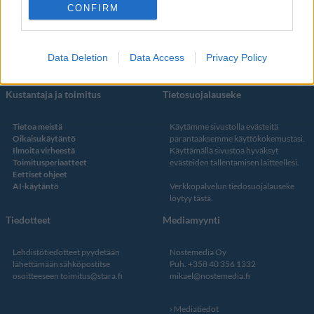
Facebook
CONFIRM
Instagram
Twitter
Data Deletion
Data Access
Privacy Policy
Kustantaja ja toimitus
Tietosuojalauseke
Tietoa meistä
Käytämme sivustolla evästeitä
Oikaisukäytäntö
parantaaksemme käyttökokemustasi.
Ilmoita virheestä
Käyttämällä sivustoa hyväksyt
Toimitusperiaatteet
evästeiden tallentamisen laitteellesi.
Eettiset ohjeet
AI-käytäntö
Verkkopalvelun
tiedosuojalauseke
löytyy tästä
.
Tiedotteet
Mediamyynti
Lehdistötiedotteet pyydetään
Nostemedia Oy
lähettämään sähköpostitse
Puh. +358 40 356 1332
osoitteeseen
toimitus@stara.fi
mikael@nostemedia.fi
Mediatiedot