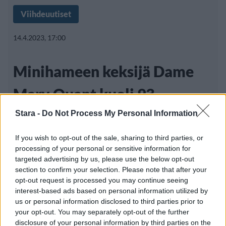
Viihdeuutiset
14.4.2023, 17:00
Minihameen keksijä Dame
Mary Quant kuoli 93-
vuotiaana
Stara -
Do Not Process My Personal Information
If you wish to opt-out of the sale, sharing to third parties, or
processing of your personal or sensitive information for
Dame Mary Quant on brittiläinen
targeted advertising by us, please use the below opt-out
section to confirm your selection. Please note that after your
muotisuunnittelija, joka tunnetaan parhaiten
opt-out request is processed you may continue seeing
1960-luvun
interest-based ads based on personal information utilized by
us or personal information disclosed to third parties prior to
your opt-out. You may separately opt-out of the further
disclosure of your personal information by third parties on the