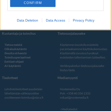
Facebook
CONFIRM
Instagram
Twitter
Data Deletion
Data Access
Privacy Policy
Kustantaja ja toimitus
Tietosuojalauseke
Tietoa meistä
Käytämme sivustolla evästeitä
Oikaisukäytäntö
parantaaksemme käyttökokemustasi.
Ilmoita virheestä
Käyttämällä sivustoa hyväksyt
Toimitusperiaatteet
evästeiden tallentamisen laitteellesi.
Eettiset ohjeet
AI-käytäntö
Verkkopalvelun
tiedosuojalauseke
löytyy tästä
.
Tiedotteet
Mediamyynti
Lehdistötiedotteet pyydetään
Nostemedia Oy
lähettämään sähköpostitse
Puh. +358 40 356 1332
osoitteeseen
toimitus@stara.fi
mikael@nostemedia.fi
Mediatiedot