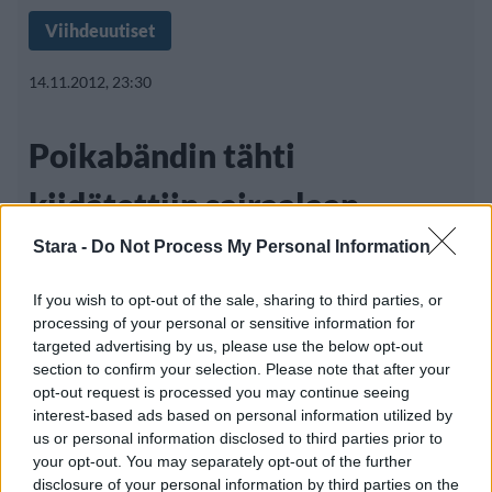
Viihdeuutiset
14.11.2012, 23:30
Poikabändin tähti
kiidätettiin sairaalaan –
epäily aivosyövästä
Stara -
Do Not Process My Personal Information
If you wish to opt-out of the sale, sharing to third parties, or
processing of your personal or sensitive information for
Englantilainen poppia ja rockia yhdistävä
targeted advertising by us, please use the below opt-out
section to confirm your selection. Please note that after your
McFly-yhtye julkaisi debyyttialbuminsa
opt-out request is processed you may continue seeing
vuonna 2004.
interest-based ads based on personal information utilized by
us or personal information disclosed to third parties prior to
your opt-out. You may separately opt-out of the further
disclosure of your personal information by third parties on the