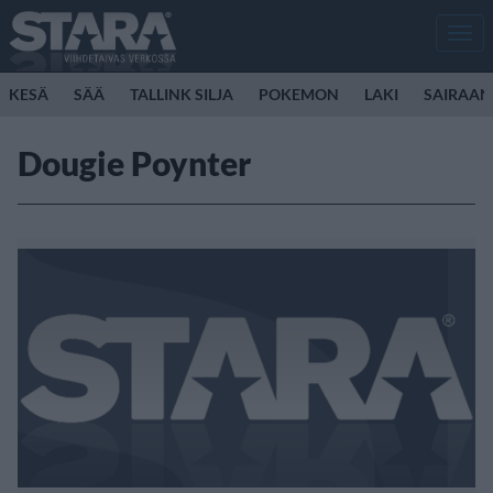
Men
KESÄ
SÄÄ
TALLINK SILJA
POKEMON
LAKI
SAIRAAN
Dougie Poynter