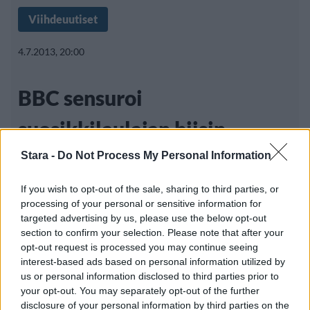
Viihdeuutiset
4.7.2013, 20:00
BBC sensuroi
suosikkilaulajan biisin –
kuulijat raivostuivat
Stara -
Do Not Process My Personal Information
If you wish to opt-out of the sale, sharing to third parties, or
processing of your personal or sensitive information for
58-vuotias Elvis Costello on yksi Ison-
targeted advertising by us, please use the below opt-out
section to confirm your selection. Please note that after your
Britannian menestyneimmistä muusikoista.
opt-out request is processed you may continue seeing
1970-luvulla suosioon
interest-based ads based on personal information utilized by
us or personal information disclosed to third parties prior to
your opt-out. You may separately opt-out of the further
disclosure of your personal information by third parties on the