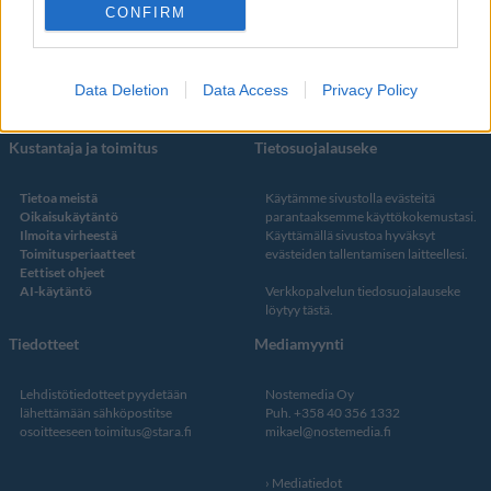
Facebook
CONFIRM
Instagram
Twitter
Data Deletion
Data Access
Privacy Policy
Kustantaja ja toimitus
Tietosuojalauseke
Tietoa meistä
Käytämme sivustolla evästeitä
Oikaisukäytäntö
parantaaksemme käyttökokemustasi.
Ilmoita virheestä
Käyttämällä sivustoa hyväksyt
Toimitusperiaatteet
evästeiden tallentamisen laitteellesi.
Eettiset ohjeet
AI-käytäntö
Verkkopalvelun
tiedosuojalauseke
löytyy tästä
.
Tiedotteet
Mediamyynti
Lehdistötiedotteet pyydetään
Nostemedia Oy
lähettämään sähköpostitse
Puh. +358 40 356 1332
osoitteeseen
toimitus@stara.fi
mikael@nostemedia.fi
Mediatiedot