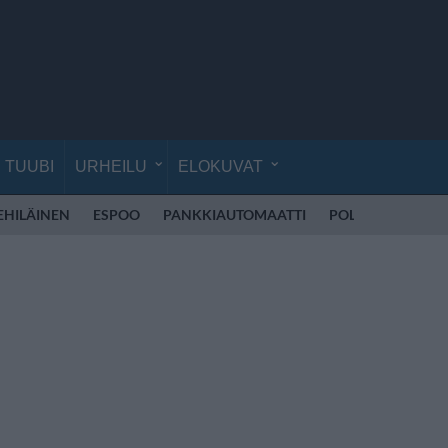
TUUBI
URHEILU
ELOKUVAT
EHILÄINEN
ESPOO
PANKKIAUTOMAATTI
POLIISI SUOMI