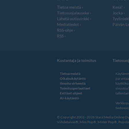
Tietoa meistä
Kesä!
Tietosuojalauseke
Jocka
Lähetä uutisvinkki
Tyyliniek
Mediatiedot
Päivän Le
RSS-ohje
RSS
Kustantaja ja toimitus
Tietosuo
Tietoa meistä
Käytämme
Oikaisukäytäntö
paranta
Ilmoita virheestä
käyttöko
Toimitusperiaatteet
sivustoa
Eettiset ohjeet
tallentam
AI-käytäntö
Verkkopa
tiedosuoj
© Copyright 2003 - 2026 Stara Media Online Oy. 
Viihdetaivas®, Miss Pop®, Mister Pop®, Popstar®