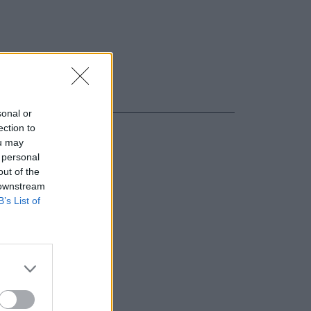
sonal or
ection to
ou may
 personal
out of the
 downstream
B’s List of