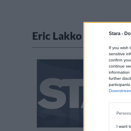
Eric Lakko Savolain
Stara -
Do
If you wish 
sensitive in
confirm you
continue se
information 
further disc
participants
Downstream 
Persona
I want t