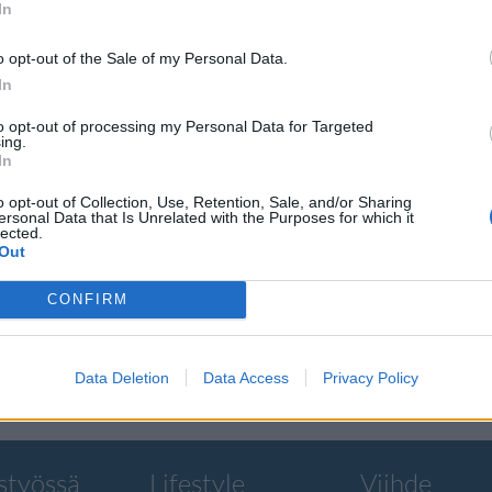
In
o opt-out of the Sale of my Personal Data.
In
to opt-out of processing my Personal Data for Targeted
akko
ing.
In
n:
o opt-out of Collection, Use, Retention, Sale, and/or Sharing
 paikka”
ersonal Data that Is Unrelated with the Purposes for which it
lected.
Out
aa Eric ”Lakko”
CONFIRM
Data Deletion
Data Access
Privacy Policy
styössä
Lifestyle
Viihde