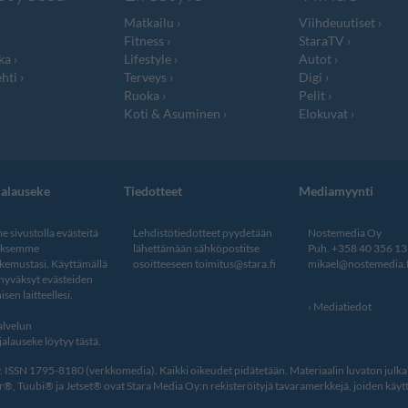
Matkailu
Viihdeuutiset
Fitness
StaraTV
ka
Lifestyle
Autot
hti
Terveys
Digi
Ruoka
Pelit
Koti & Asuminen
Elokuvat
jalauseke
Tiedotteet
Mediamyynti
 sivustolla evästeitä
Lehdistötiedotteet pyydetään
Nostemedia Oy
aksemme
lähettämään sähköpostitse
Puh. +358 40 356 1
kemustasi. Käyttämällä
osoitteeseen
toimitus@stara.fi
mikael@nostemedia.f
 hyväksyt evästeiden
isen laitteellesi.
Mediatiedot
lvelun
alauseke löytyy tästä
.
ISSN 1795-8180 (verkkomedia). Kaikki oikeudet pidätetään. Materiaalin luvaton julkais
, Tuubi® ja Jetset® ovat Stara Media Oy:n rekisteröityjä tavaramerkkejä, joiden käytt