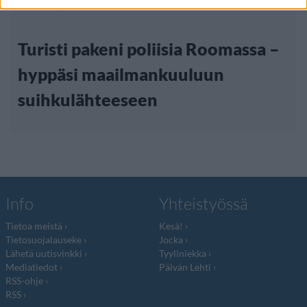
19.3.2025, 11:30
Turisti pakeni poliisia Roomassa –
hyppäsi maailmankuuluun
suihkulähteeseen
Info
Yhteistyössä
Tietoa meistä
Kesä!
Tietosuojalauseke
Jocka
Lähetä uutisvinkki
Tyyliniekka
Mediatiedot
Päivän Lehti
RSS-ohje
RSS