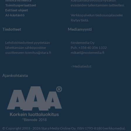
Ilmoita virheestä
Käyttämällä sivustoa hyväksyt
Toimitusperiaatteet
evästeiden tallentamisen laitteellesi.
Eettiset ohjeet
AI-käytäntö
Verkkopalvelun
tiedosuojalauseke
löytyy tästä
.
Tiedotteet
Mediamyynti
Lehdistötiedotteet pyydetään
Nostemedia Oy
lähettämään sähköpostitse
Puh. +358 40 356 1332
osoitteeseen
toimitus@stara.fi
mikael@nostemedia.fi
Mediatiedot
Ajankohtaista
© Copyright 2003 - 2026 Stara Media Online Oy. ISSN 1795-8180 (verkkomedia).