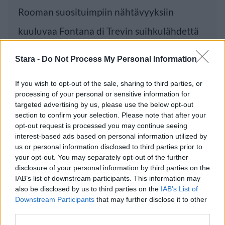
Rooman suosituimpiin nähtävyyksiin
kuuluvaa Fontana di Trevin suihkulähdettä
pääsee pian
Stara -
Do Not Process My Personal Information
If you wish to opt-out of the sale, sharing to third parties, or
Luetuimmat
processing of your personal or sensitive information for
targeted advertising by us, please use the below opt-out
section to confirm your selection. Please note that after your
PÄIVÄ
VIIKKO
KUUKAUSI
opt-out request is processed you may continue seeing
Leskeneläke ei kuulu kaikille – Kela
interest-based ads based on personal information utilized by
us or personal information disclosed to third parties prior to
muistuttaa tärkeästä ikärajasta
your opt-out. You may separately opt-out of the further
Sääennuste ulottuu nyt marraskuulle – tältä
disclosure of your personal information by third parties on the
IAB’s list of downstream participants. This information may
näyttää syksyn sää
also be disclosed by us to third parties on the
IAB’s List of
Finnairin lennoista osan lentää jatkossa
Downstream Participants
that may further disclose it to other
toinen lentoyhtiö – matkustajille tärkeä
third parties.
rajoitus