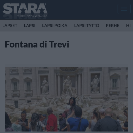
Men
LAPSET
LAPSI
LAPSI POIKA
LAPSI TYTTÖ
PERHE
HIR
Fontana di Trevi