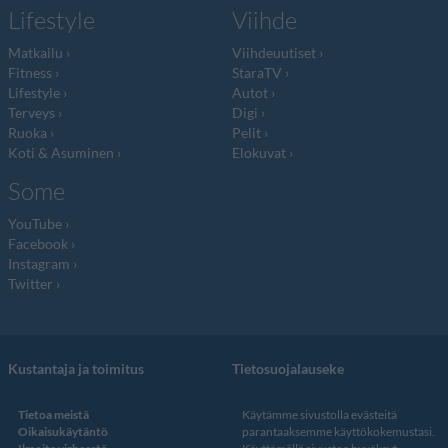
Lifestyle
Viihde
Matkailu
Viihdeuutiset
Fitness
StaraTV
Lifestyle
Autot
Terveys
Digi
Ruoka
Pelit
Koti & Asuminen
Elokuvat
Some
YouTube
Facebook
Instagram
Twitter
Kustantaja ja toimitus
Tietosuojalauseke
Tietoa meistä
Käytämme sivustolla evästeitä
Oikaisukäytäntö
parantaaksemme käyttökokemustasi.