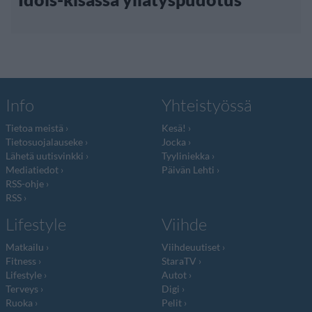
Info
Yhteistyössä
Tietoa meistä
Kesä!
Tietosuojalauseke
Jocka
Lähetä uutisvinkki
Tyyliniekka
Mediatiedot
Päivän Lehti
RSS-ohje
RSS
Lifestyle
Viihde
Matkailu
Viihdeuutiset
Fitness
StaraTV
Lifestyle
Autot
Terveys
Digi
Ruoka
Pelit