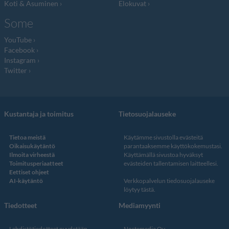
Koti & Asuminen
Elokuvat
Some
YouTube
Facebook
Instagram
Twitter
Kustantaja ja toimitus
Tietosuojalauseke
Tietoa meistä
Käytämme sivustolla evästeitä
Oikaisukäytäntö
parantaaksemme käyttökokemustasi.
Ilmoita virheestä
Käyttämällä sivustoa hyväksyt
Toimitusperiaatteet
evästeiden tallentamisen laitteellesi.
Eettiset ohjeet
AI-käytäntö
Verkkopalvelun
tiedosuojalauseke
löytyy tästä
.
Tiedotteet
Mediamyynti
Lehdistötiedotteet pyydetään
Nostemedia Oy