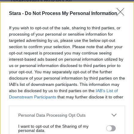
lähetyksessä mukana oli
Stara -
Do Not Process My Personal Information
Luetuimmat
If you wish to opt-out of the sale, sharing to third parties, or
processing of your personal or sensitive information for
targeted advertising by us, please use the below opt-out
PÄIVÄ
VIIKKO
KUUKAUSI
section to confirm your selection. Please note that after your
Leskeneläke ei kuulu kaikille – Kela
opt-out request is processed you may continue seeing
muistuttaa tärkeästä ikärajasta
interest-based ads based on personal information utilized by
us or personal information disclosed to third parties prior to
Työnantaja ei hyväksynyt etälääkärin
your opt-out. You may separately opt-out of the further
sairauslomatodistuksia – neljälle ei
disclosure of your personal information by third parties on the
IAB’s list of downstream participants. This information may
maksettu sairausajan palkkaa
also be disclosed by us to third parties on the
IAB’s List of
Finnairin lennoista osan lentää jatkossa
Downstream Participants
that may further disclose it to other
toinen lentoyhtiö – matkustajille tärkeä
third parties.
rajoitus
Personal Data Processing Opt Outs
Lapin pelastushelikopteri Aslakin toiminta
I want to opt-out of the Sharing of my
päättyy – rahat loppuivat
personal data.