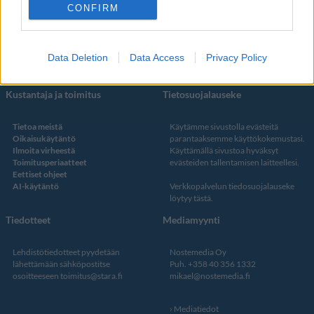
Facebook
CONFIRM
Instagram
Twitter
Data Deletion
Data Access
Privacy Policy
Kustantaja ja toimitus
Tietosuojalauseke
Tietoa meistä
Käytämme sivustolla evästeitä
Oikaisukäytäntö
parantaaksemme käyttökokemustasi.
Ilmoita virheestä
Käyttämällä sivustoa hyväksyt
Toimitusperiaatteet
evästeiden tallentamisen laitteellesi.
Eettiset ohjeet
AI-käytäntö
Verkkopalvelun
tiedosuojalauseke
löytyy tästä
.
Tiedotteet
Mediamyynti
Lehdistötiedotteet pyydetään
Nostemedia Oy
lähettämään sähköpostitse
Puh. +358 40 356 1332
osoitteeseen
toimitus@stara.fi
mikael@nostemedia.fi
Mediatiedot