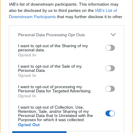
IAB’s list of downstream participants. This information may
also be disclosed by us to third parties on the
IAB’s List of
Info
Yhteistyössä
Downstream Participants
that may further disclose it to other
third parties.
Tietoa meistä
Kesä!
Tietosuojalauseke
Jocka
Personal Data Processing Opt Outs
Lähetä uutisvinkki
Tyyliniekka
I want to opt-out of the Sharing of my
Mediatiedot
Päivän Lehti
personal data.
RSS-ohje
Opted In
RSS
I want to opt-out of the Sale of my
Lifestyle
Viihde
Personal Data.
Opted In
Matkailu
Viihdeuutiset
Fitness
StaraTV
I want to opt-out of processing my
Lifestyle
Autot
Personal Data for Targeted Advertising.
Opted In
Terveys
Digi
Ruoka
Pelit
I want to opt-out of Collection, Use,
Koti & Asuminen
Elokuvat
Retention, Sale, and/or Sharing of my
Personal Data that Is Unrelated with the
Some
Purposes for which it was collected.
Opted Out
YouTube