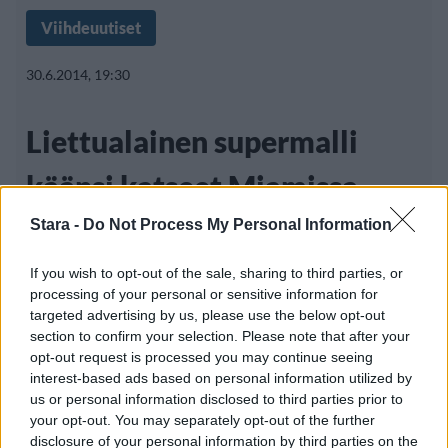
Viihdeuutiset
30.6.2014, 19:30
Liettualainen supermalli
käänsi katseet Miamissa –
eikä suotta!
Stara -
Do Not Process My Personal Information
If you wish to opt-out of the sale, sharing to third parties, or
processing of your personal or sensitive information for
Suomesta ei ole noussut mallikaunottaria
targeted advertising by us, please use the below opt-out
section to confirm your selection. Please note that after your
mallimaailman kärkikaartiin, mutta
opt-out request is processed you may continue seeing
ensimmäisen suomalaisen
interest-based ads based on personal information utilized by
us or personal information disclosed to third parties prior to
your opt-out. You may separately opt-out of the further
disclosure of your personal information by third parties on the