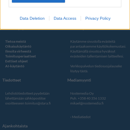
Twitter
Data Deletion
Data Access
Privacy Policy
Kustantaja ja toimitus
Tietosuojalauseke
Tietoa meistä
Käytämme sivustolla evästeitä
Oikaisukäytäntö
parantaaksemme käyttökokemustasi.
Ilmoita virheestä
Käyttämällä sivustoa hyväksyt
Toimitusperiaatteet
evästeiden tallentamisen laitteellesi.
Eettiset ohjeet
AI-käytäntö
Verkkopalvelun
tiedosuojalauseke
löytyy tästä
.
Tiedotteet
Mediamyynti
Lehdistötiedotteet pyydetään
Nostemedia Oy
lähettämään sähköpostitse
Puh. +358 40 356 1332
osoitteeseen
toimitus@stara.fi
mikael@nostemedia.fi
Mediatiedot
Ajankohtaista