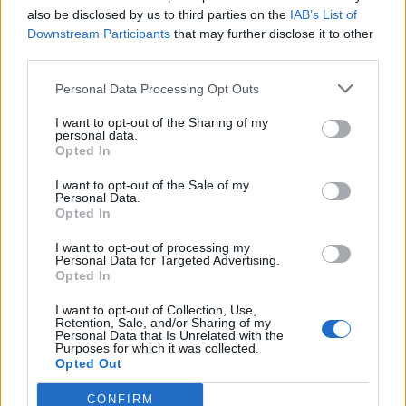
also be disclosed by us to third parties on the
IAB’s List of
Info
Yhteistyössä
Downstream Participants
that may further disclose it to other
Tietoa meistä
Kesä!
third parties.
Tietosuojalauseke
Jocka
Lähetä uutisvinkki
Tyyliniekka
Personal Data Processing Opt Outs
Mediatiedot
Päivän Lehti
I want to opt-out of the Sharing of my
RSS-ohje
personal data.
RSS
Opted In
Lifestyle
Viihde
I want to opt-out of the Sale of my
Personal Data.
Matkailu
Viihdeuutiset
Opted In
Fitness
StaraTV
Lifestyle
Autot
I want to opt-out of processing my
Personal Data for Targeted Advertising.
Terveys
Digi
Opted In
Ruoka
Pelit
Koti & Asuminen
Elokuvat
I want to opt-out of Collection, Use,
Retention, Sale, and/or Sharing of my
Some
Personal Data that Is Unrelated with the
Purposes for which it was collected.
YouTube
Opted Out
Facebook
Instagram
CONFIRM