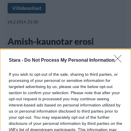
Viihdeuutiset
24.2.2014, 21:30
Amish-kaunotar erosi
uskonnostaan – riisui heti
Stara -
Do Not Process My Personal Information
vaatteensa
If you wish to opt-out of the sale, sharing to third parties, or
processing of your personal or sensitive information for
targeted advertising by us, please use the below opt-out
Amishit ovat tunnetusti Yhdysvalloissa asuva
section to confirm your selection. Please note that after your
pieni ja eristäytynyt kristillinen joukko,
opt-out request is processed you may continue seeing
interest-based ads based on personal information utilized by
us or personal information disclosed to third parties prior to
your opt-out. You may separately opt-out of the further
disclosure of your personal information by third parties on the
IAB’s list of downstream participants. This information may