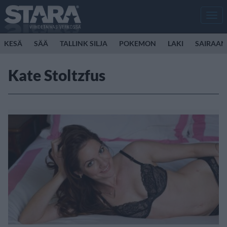
Men
KESÄ
SÄÄ
TALLINK SILJA
POKEMON
LAKI
SAIRAAN
Kate Stoltzfus