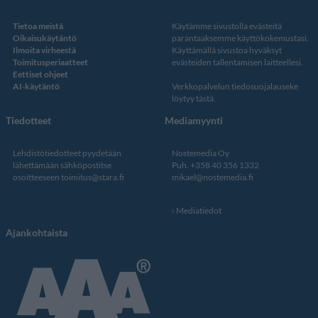
Tietoa meistä
Käytämme sivustolla evästeitä
Oikaisukäytäntö
parantaaksemme käyttökokemustasi.
Ilmoita virheestä
Käyttämällä sivustoa hyväksyt
Toimitusperiaatteet
evästeiden tallentamisen laitteellesi.
Eettiset ohjeet
AI-käytäntö
Verkkopalvelun
tiedosuojalauseke
löytyy tästä
.
Tiedotteet
Mediamyynti
Lehdistötiedotteet pyydetään
Nostemedia Oy
lähettämään sähköpostitse
Puh. +358 40 356 1332
osoitteeseen
toimitus@stara.fi
mikael@nostemedia.fi
Mediatiedot
Ajankohtaista