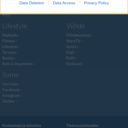
Data Deletion
Data Access
Privacy Policy
Mediatiedot
Päivän Lehti
RSS-ohje
RSS
Lifestyle
Viihde
Matkailu
Viihdeuutiset
Fitness
StaraTV
Lifestyle
Autot
Terveys
Digi
Ruoka
Pelit
Koti & Asuminen
Elokuvat
Some
YouTube
Facebook
Instagram
Twitter
Kustantaja ja toimitus
Tietosuojalauseke