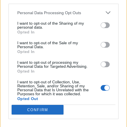
third parties.
kannatusta uusille kielloille:
Personal Data Processing Opt Outs
”Tyhmien pääsy internetiin
I want to opt-out of the Sharing of my
personal data.
Opted In
kiellettävä”
I want to opt-out of the Sale of my
Personal Data.
Opted In
Taloustieteilijät vahvistivat eilen, että
Suomi
I want to opt-out of processing my
on kaksoistaantumassa
. Nordea puolestaan
Personal Data for Targeted Advertising.
Opted In
I want to opt-out of Collection, Use,
Retention, Sale, and/or Sharing of my
Personal Data that Is Unrelated with the
Purposes for which it was collected.
Opted Out
Info
Yhteistyössä
CONFIRM
Tietoa meistä
Kesä!
Tietosuojalauseke
Jocka
Lähetä uutisvinkki
Tyyliniekka