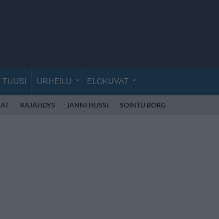
TUUBI
URHEILU
ELOKUVAT
AT
RÄJÄHDYS
JANNI HUSSI
SOINTU BORG
KYLIE MINO