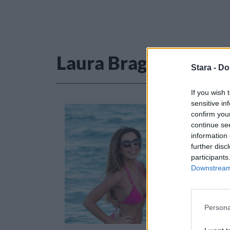
Laura Bragato
Stara -
Do
If you wish 
sensitive in
confirm you
continue se
information 
further disc
participants
Downstream 
Persona