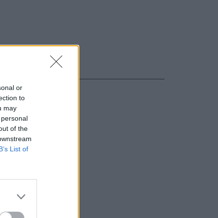
sonal or
ection to
ou may
 personal
out of the
 downstream
B’s List of