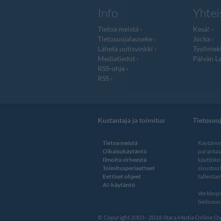
Info
Yhtei
Tietoa meistä
Kesä!
Tietosuojalauseke
Jocka
Lähetä uutisvinkki
Tyyliniek
Mediatiedot
Päivän Le
RSS-ohje
RSS
Kustantaja ja toimitus
Tietosuo
Tietoa meistä
Käytämme
Oikaisukäytäntö
paranta
Ilmoita virheestä
käyttöko
Toimitusperiaatteet
sivustoa
Eettiset ohjeet
tallentam
AI-käytäntö
Verkkopa
tiedosuoj
© Copyright 2003 - 2026 Stara Media Online Oy. 