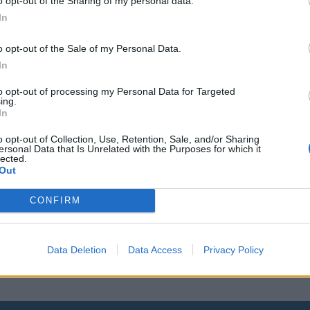
o opt-out of the Sharing of my personal data.
In
o opt-out of the Sale of my Personal Data.
In
aa!
to opt-out of processing my Personal Data for Targeted
ing.
In
o opt-out of Collection, Use, Retention, Sale, and/or Sharing
ersonal Data that Is Unrelated with the Purposes for which it
lected.
Out
mani nimettiin
CONFIRM
Data Deletion
Data Access
Privacy Policy