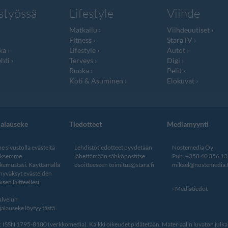
styössä
Lifestyle
Viihde
Matkailu
Viihdeuutiset
Fitness
StaraTV
ka
Lifestyle
Autot
hti
Terveys
Digi
Ruoka
Pelit
Koti & Asuminen
Elokuvat
jalauseke
Tiedotteet
Mediamyynti
 sivustolla evästeitä
Lehdistötiedotteet pyydetään
Nostemedia Oy
aksemme
lähettämään sähköpostitse
Puh. +358 40 356 1
kemustasi. Käyttämällä
osoitteeseen
toimitus@stara.fi
mikael@nostemedia.f
 hyväksyt evästeiden
isen laitteellesi.
Mediatiedot
lvelun
alauseke löytyy tästä
.
ISSN 1795-8180 (verkkomedia). Kaikki oikeudet pidätetään. Materiaalin luvaton julkais