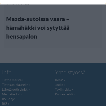
9.4.2014, 17:00
Mazda-autoissa vaara –
hämähäkki voi sytyttää
bensapalon
Info
Yhteistyössä
Tietoa meistä
Kesä!
Tietosuojalauseke
Jocka
Lähetä uutisvinkki
Tyyliniekka
Mediatiedot
Päivän Lehti
RSS-ohje
RSS