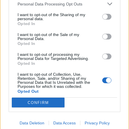
näyttää syksyn sää
Personal Data Processing Opt Outs
Kela voi leikata tukia ulkomaanmatkan
I want to opt-out of the Sharing of my
vuoksi
personal data.
Opted In
Suolikaasun tuoksu levisi Spider-Man -
I want to opt-out of the Sale of my
näytöksessä – yleisö poistui paikalta
Personal Data.
Opted In
I want to opt-out of processing my
Personal Data for Targeted Advertising.
Opted In
I want to opt-out of Collection, Use,
Retention, Sale, and/or Sharing of my
Personal Data that Is Unrelated with the
Purposes for which it was collected.
Opted Out
CONFIRM
Viihdeuutiset
Data Deletion
Data Access
Privacy Policy