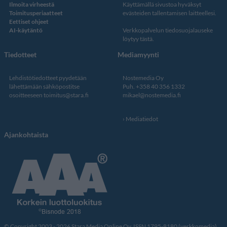
Ilmoita virheestä
Käyttämällä sivustoa hyväksyt
Toimitusperiaatteet
evästeiden tallentamisen laitteellesi.
Eettiset ohjeet
AI-käytäntö
Verkkopalvelun
tiedosuojalauseke
löytyy tästä
.
Tiedotteet
Mediamyynti
Lehdistötiedotteet pyydetään
Nostemedia Oy
lähettämään sähköpostitse
Puh. +358 40 356 1332
osoitteeseen
toimitus@stara.fi
mikael@nostemedia.fi
Mediatiedot
Ajankohtaista
© Copyright 2003 - 2026 Stara Media Online Oy. ISSN 1795-8180 (verkkomedia).