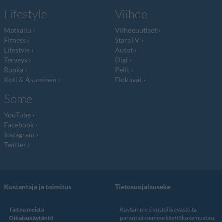
Lifestyle
Viihde
Matkailu
Viihdeuutiset
Fitness
StaraTV
Lifestyle
Autot
Terveys
Digi
Ruoka
Pelit
Koti & Asuminen
Elokuvat
Some
YouTube
Facebook
Instagram
Twitter
Kustantaja ja toimitus
Tietosuojalauseke
Tietoa meistä
Käytämme sivustolla evästeitä
Oikaisukäytäntö
parantaaksemme käyttökokemustasi.