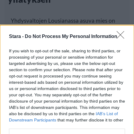
Yhdysvaltojen Lousianassa asuva mies on
tuhonnut tyttöystävänsä Volvon. Hän rikkoi
Stara -
Do Not Process My Personal Information
If you wish to opt-out of the sale, sharing to third parties, or
Luetuimmat
processing of your personal or sensitive information for
targeted advertising by us, please use the below opt-out
section to confirm your selection. Please note that after your
PÄIVÄ
VIIKKO
KUUKAUSI
opt-out request is processed you may continue seeing
interest-based ads based on personal information utilized by
Leskeneläke ei kuulu kaikille – Kela
us or personal information disclosed to third parties prior to
muistuttaa tärkeästä ikärajasta
your opt-out. You may separately opt-out of the further
Finnairin lennoista osan lentää jatkossa
disclosure of your personal information by third parties on the
IAB’s list of downstream participants. This information may
toinen lentoyhtiö – matkustajille tärkeä
also be disclosed by us to third parties on the
IAB’s List of
rajoitus
Downstream Participants
that may further disclose it to other
third parties.
Sääennuste ulottuu nyt marraskuulle – tältä