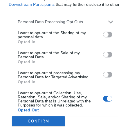
Tietoa meistä
Kesä!
Downstream Participants
that may further disclose it to other
Tietosuojalauseke
Jocka
third parties.
Lähetä uutisvinkki
Tyyliniekka
Mediatiedot
Päivän Lehti
Personal Data Processing Opt Outs
RSS-ohje
RSS
I want to opt-out of the Sharing of my
personal data.
Opted In
Lifestyle
Viihde
I want to opt-out of the Sale of my
Matkailu
Viihdeuutiset
Personal Data.
Fitness
StaraTV
Opted In
Lifestyle
Autot
Terveys
Digi
I want to opt-out of processing my
Ruoka
Pelit
Personal Data for Targeted Advertising.
Opted In
Koti & Asuminen
Elokuvat
Some
I want to opt-out of Collection, Use,
Retention, Sale, and/or Sharing of my
Personal Data that Is Unrelated with the
YouTube
Purposes for which it was collected.
Facebook
Opted Out
Instagram
Twitter
CONFIRM