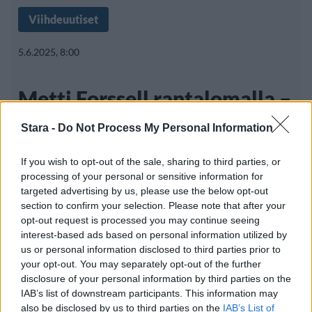
Viihdeuutiset
5.6.2025, 8:00
Metti Forssell rantalomalla –
upeat biksukuvat someen
Stara -
Do Not Process My Personal Information
If you wish to opt-out of the sale, sharing to third parties, or
processing of your personal or sensitive information for
Suomalainen jalkapallotähti Mikael Forssell ja
targeted advertising by us, please use the below opt-out
hänen puolisonsa Metti Forssell saivat
section to confirm your selection. Please note that after your
opt-out request is processed you may continue seeing
interest-based ads based on personal information utilized by
us or personal information disclosed to third parties prior to
your opt-out. You may separately opt-out of the further
disclosure of your personal information by third parties on the
IAB’s list of downstream participants. This information may
Info
Yhteistyössä
also be disclosed by us to third parties on the
IAB’s List of