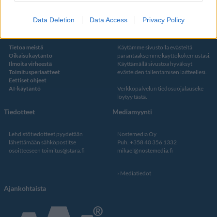
Data Deletion
Data Access
Privacy Policy
Kustantaja ja toimitus
Tietosuojalauseke
Tietoa meistä
Käytämme sivustolla evästeitä
Oikaisukäytäntö
parantaaksemme käyttökokemustasi.
Ilmoita virheestä
Käyttämällä sivustoa hyväksyt
Toimitusperiaatteet
evästeiden tallentamisen laitteellesi.
Eettiset ohjeet
AI-käytäntö
Verkkopalvelun
tiedosuojalauseke
löytyy tästä
.
Tiedotteet
Mediamyynti
Lehdistötiedotteet pyydetään
Nostemedia Oy
lähettämään sähköpostitse
Puh. +358 40 356 1332
osoitteeseen
toimitus@stara.fi
mikael@nostemedia.fi
Mediatiedot
Ajankohtaista