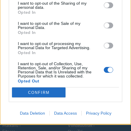
I want to opt-out of the Sharing of my
1980-luvun merkittävimpiin tv-sarjoihin
personal data.
Opted In
kuuluva Miami Vice tekee uuden tulemisen.
I want to opt-out of the Sale of my
Sarjan
Personal Data.
Opted In
I want to opt-out of processing my
Personal Data for Targeted Advertising.
Opted In
I want to opt-out of Collection, Use,
Info
Yhteistyössä
Retention, Sale, and/or Sharing of my
Personal Data that Is Unrelated with the
Tietoa meistä
Kesä!
Purposes for which it was collected.
Opted Out
Tietosuojalauseke
Jocka
Lähetä uutisvinkki
Tyyliniekka
CONFIRM
Mediatiedot
Päivän Lehti
RSS-ohje
RSS
Data Deletion
Data Access
Privacy Policy
Lifestyle
Viihde
Matkailu
Viihdeuutiset