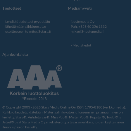
Tiedotteet
Mediamyynti
Lehdistötiedotteet pyydetään
Nostemedia Oy
lähettämään sähköpostitse
Puh. +358 40 356 1332
osoitteeseen
toimitus@stara.fi
mikael@nostemedia.fi
Mediatiedot
Ajankohtaista
© Copyright 2003 - 2026 Stara Media Online Oy. ISSN 1795-8180 (verkkomedia).
Kaikki oikeudet pidätetään. Materiaalin luvaton julkaiseminen ja lainaaminen on
kielletty. Stara®, Viihdetaivas®, Miss Pop®, Mister Pop®, Popstar®, Tuubi® ja
Jetset® ovat Stara Media Oy:n rekisteröityjä tavaramerkkejä, joiden käyttäminen
ilman lupaa on kielletty.