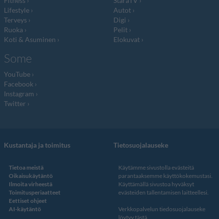
Fitness
StaraTV
Lifestyle
Autot
Terveys
Digi
Ruoka
Pelit
Koti & Asuminen
Elokuvat
Some
YouTube
Facebook
Instagram
Twitter
Kustantaja ja toimitus
Tietosuojalauseke
Tietoa meistä
Käytämme sivustolla evästeitä
Oikaisukäytäntö
parantaaksemme käyttökokemustasi.
Ilmoita virheestä
Käyttämällä sivustoa hyväksyt
Toimitusperiaatteet
evästeiden tallentamisen laitteellesi.
Eettiset ohjeet
AI-käytäntö
Verkkopalvelun
tiedosuojalauseke
löytyy tästä
.