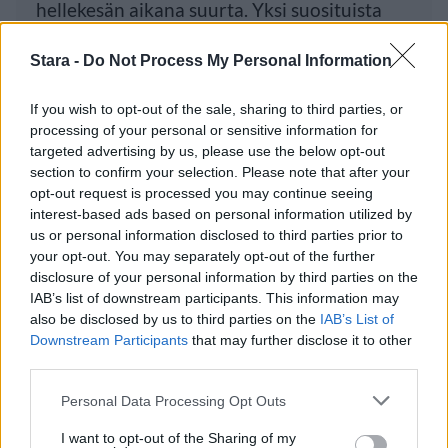
hellekesän aikana suurta. Yksi suosituista
Stara -
Do Not Process My Personal Information
Luetuimmat
If you wish to opt-out of the sale, sharing to third parties, or
processing of your personal or sensitive information for
PÄIVÄ
VIIKKO
KUUKAUSI
targeted advertising by us, please use the below opt-out
section to confirm your selection. Please note that after your
Maailman eniten matkustaneet valitsivat
opt-out request is processed you may continue seeing
suosikkikohteensa – yllättävä voittaja
interest-based ads based on personal information utilized by
us or personal information disclosed to third parties prior to
Kela voi leikata tukia ulkomaanmatkan
your opt-out. You may separately opt-out of the further
vuoksi
disclosure of your personal information by third parties on the
IAB’s list of downstream participants. This information may
F/A-18 Hornet jyrähtää ylilennolle
also be disclosed by us to third parties on the
IAB’s List of
Jyväskylässä – katuja suljetaan
Downstream Participants
that may further disclose it to other
third parties.
Moottoripyöräilijä pakeni poliisia – tutkaan
hurja ylinopeus
Personal Data Processing Opt Outs
Suolikaasun tuoksu levisi Spider-Man -
I want to opt-out of the Sharing of my