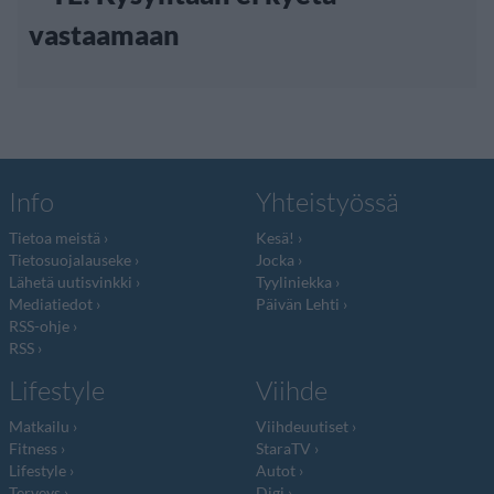
vastaamaan
Info
Yhteistyössä
Tietoa meistä
Kesä!
Tietosuojalauseke
Jocka
Lähetä uutisvinkki
Tyyliniekka
Mediatiedot
Päivän Lehti
RSS-ohje
RSS
Lifestyle
Viihde
Matkailu
Viihdeuutiset
Fitness
StaraTV
Lifestyle
Autot
Terveys
Digi