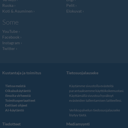
Ruoka
Pelit
Koti & Asuminen
Elokuvat
Some
YouTube
Facebook
Instagram
Twitter
Kustantaja ja toimitus
Tietosuojalauseke
Tietoa meistä
Käytämme sivustolla evästeitä
Oikaisukäytäntö
parantaaksemme käyttökokemustasi.
Ilmoita virheestä
Käyttämällä sivustoa hyväksyt
Toimitusperiaatteet
evästeiden tallentamisen laitteellesi.
Eettiset ohjeet
AI-käytäntö
Verkkopalvelun
tiedosuojalauseke
löytyy tästä
.
Tiedotteet
Mediamyynti