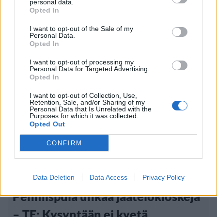
näytöksessä – yleisö poistui paikalta
personal data.
Opted In
I want to opt-out of the Sale of my
Personal Data.
Opted In
I want to opt-out of processing my
Personal Data for Targeted Advertising.
Opted In
I want to opt-out of Collection, Use,
Retention, Sale, and/or Sharing of my
Personal Data that Is Unrelated with the
Purposes for which it was collected.
Opted Out
Ruoka
Viihdeuutiset
CONFIRM
23.7.2021, 11:00
Data Deletion
Data Access
Privacy Policy
Pehmispula uhkaa jäätelökioskeja
– TE: Kysyntään ei kyetä