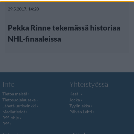
29.5.2017, 14:20
Pekka Rinne tekemässä historiaa
NHL-finaaleissa
Info
Yhteistyössä
Tietoa meistä
Kesä!
Tietosuojalauseke
Jocka
Lähetä uutisvinkki
Tyyliniekka
Mediatiedot
Päivän Lehti
RSS-ohje
RSS