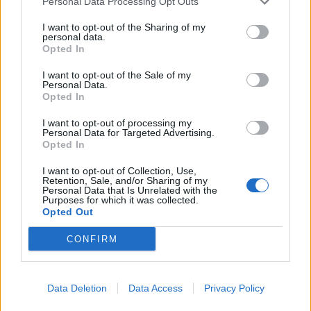
Personal Data Processing Opt Outs
poliisi epäilee viittä nuorukaista
I want to opt-out of the Sharing of my
Teneriffa kielsi uimarannan käytön – kieltoa
personal data.
Opted In
tehostetaan sakkorangaistuksella
I want to opt-out of the Sale of my
Matkailulehti listasi lomakohteet, joita nyt
Personal Data.
pitäisi välttää
Opted In
I want to opt-out of processing my
Personal Data for Targeted Advertising.
Opted In
I want to opt-out of Collection, Use,
Retention, Sale, and/or Sharing of my
Personal Data that Is Unrelated with the
Purposes for which it was collected.
Opted Out
CONFIRM
Data Deletion
Data Access
Privacy Policy
Urheilu