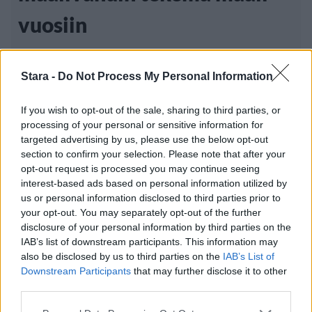
vuosiin
Nashville Predatorsin riveissä maalivahtina
Stara -
Do Not Process My Personal Information
pelaava Pekka Rinne on tehnyt jotain,
If you wish to opt-out of the sale, sharing to third parties, or
processing of your personal or sensitive information for
targeted advertising by us, please use the below opt-out
section to confirm your selection. Please note that after your
Luetuimmat
opt-out request is processed you may continue seeing
interest-based ads based on personal information utilized by
PÄIVÄ
VIIKKO
KUUKAUSI
us or personal information disclosed to third parties prior to
your opt-out. You may separately opt-out of the further
F/A-18 Hornet jyrähtää ylilennolle
disclosure of your personal information by third parties on the
Jyväskylässä – katuja suljetaan
IAB’s list of downstream participants. This information may
also be disclosed by us to third parties on the
IAB’s List of
Maailman eniten matkustaneet valitsivat
Downstream Participants
that may further disclose it to other
suosikkikohteensa – yllättävä voittaja
third parties.
Rikossarja paljastui Turun saaristossa –