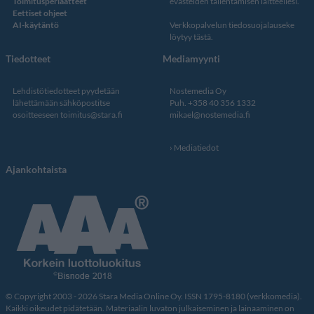
Toimitusperiaatteet
evästeiden tallentamisen laitteellesi.
Eettiset ohjeet
AI-käytäntö
Verkkopalvelun
tiedosuojalauseke
löytyy tästä
.
Tiedotteet
Mediamyynti
Lehdistötiedotteet pyydetään
Nostemedia Oy
lähettämään sähköpostitse
Puh. +358 40 356 1332
osoitteeseen
toimitus@stara.fi
mikael@nostemedia.fi
Mediatiedot
Ajankohtaista
© Copyright 2003 - 2026 Stara Media Online Oy. ISSN 1795-8180 (verkkomedia).
Kaikki oikeudet pidätetään. Materiaalin luvaton julkaiseminen ja lainaaminen on