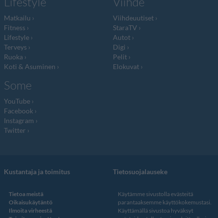
Lifestyle
Viihde
Matkailu
Viihdeuutiset
Fitness
StaraTV
Lifestyle
Autot
Terveys
Digi
Ruoka
Pelit
Koti & Asuminen
Elokuvat
Some
YouTube
Facebook
Instagram
Twitter
Kustantaja ja toimitus
Tietosuojalauseke
Tietoa meistä
Käytämme sivustolla evästeitä
Oikaisukäytäntö
parantaaksemme käyttökokemustasi.
Ilmoita virheestä
Käyttämällä sivustoa hyväksyt