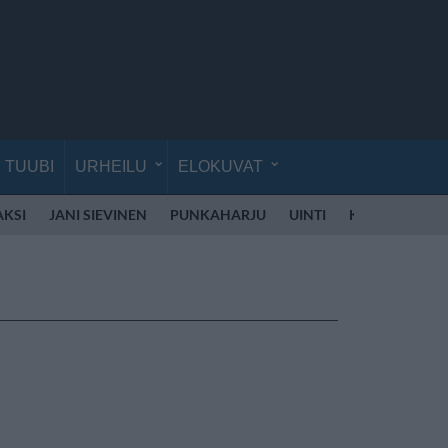
TUUBI
URHEILU
ELOKUVAT
AKSI
JANI SIEVINEN
PUNKAHARJU
UINTI
KÄVELY
LII