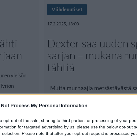
Viihdeuutiset
17.2.2025, 13:00
ähti
Dexter saa uuden s
arjaan
sarjan – mukana tu
tähtiä
uren yleisön
Tyrion
Muita murhaajia metsästävästä s
kertova Dexter-sarja päättyi vuo
 Not Process My Personal Information
to opt-out of the sale, sharing to third parties, or processing of your per
formation for targeted advertising by us, please use the below opt-out s
r selection. Please note that after your opt-out request is processed y