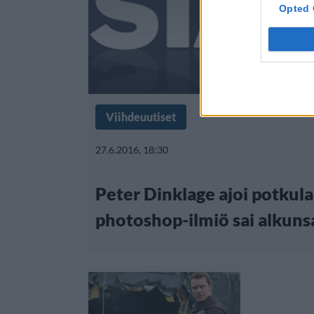
Opted 
Viihdeuutiset
27.6.2016, 18:30
Peter Dinklage ajoi potkula
photoshop-ilmiö sai alkuns