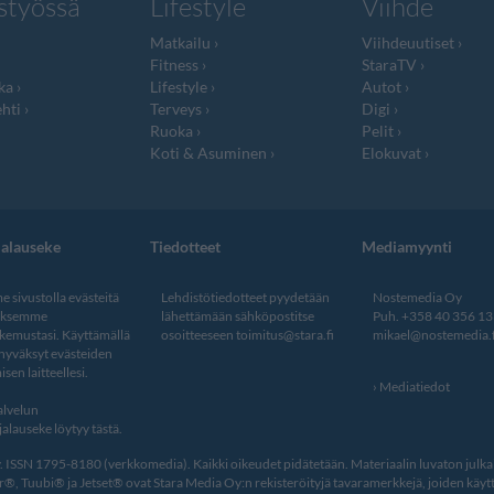
styössä
Lifestyle
Viihde
Matkailu
Viihdeuutiset
Fitness
StaraTV
ka
Lifestyle
Autot
hti
Terveys
Digi
Ruoka
Pelit
Koti & Asuminen
Elokuvat
jalauseke
Tiedotteet
Mediamyynti
 sivustolla evästeitä
Lehdistötiedotteet pyydetään
Nostemedia Oy
aksemme
lähettämään sähköpostitse
Puh. +358 40 356 1
kemustasi. Käyttämällä
osoitteeseen
toimitus@stara.fi
mikael@nostemedia.f
 hyväksyt evästeiden
isen laitteellesi.
Mediatiedot
lvelun
alauseke löytyy tästä
.
ISSN 1795-8180 (verkkomedia). Kaikki oikeudet pidätetään. Materiaalin luvaton julkais
, Tuubi® ja Jetset® ovat Stara Media Oy:n rekisteröityjä tavaramerkkejä, joiden käytt