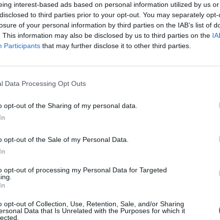
eing interest-based ads based on personal information utilized by us or
disclosed to third parties prior to your opt-out. You may separately opt-
a muistuttaa
losure of your personal information by third parties on the IAB’s list of
. This information may also be disclosed by us to third parties on the
IA
Participants
that may further disclose it to other third parties.
e – tältä näyttää
kossa toinen
l Data Processing Opt Outs
joitus
o opt-out of the Sharing of my personal data.
In
o opt-out of the Sale of my Personal Data.
kan vuoksi
In
to opt-out of processing my Personal Data for Targeted
ing.
In
o opt-out of Collection, Use, Retention, Sale, and/or Sharing
ersonal Data that Is Unrelated with the Purposes for which it
lected.