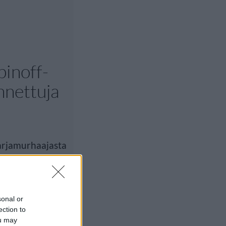
pinoff-
nnettuja
arjamurhaajasta
nna 2013. Dexter
sonal or
ection to
ou may