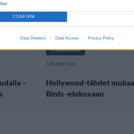
Out
CONFIRM
Data Deletion
Data Access
Privacy Policy
Viihdeuutiset
3.10.2014, 9:30
udalla –
Hollywood-tähdet mukaa
a
Birds -elokuvaan