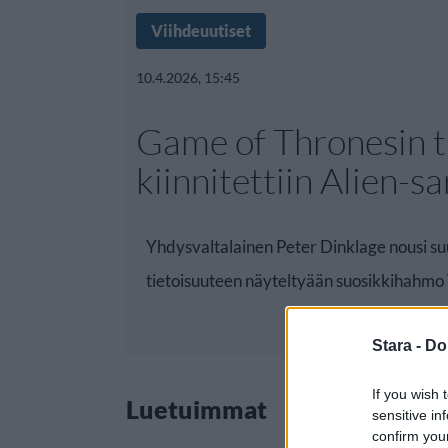
Viihdeuutiset
10.4.2026, 15:45
Game of Thronesin t
kiinnitettiin Alien-s
Yhdysvaltalainen Peter Dinklage nousi su
tietoisuuteen näyteltyään suosikkihahmo 
Stara -
Do
If you wish 
Luetuimmat
sensitive in
confirm you