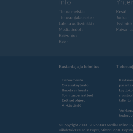
Info
Yhtei
Tietoa meistä
Kesä!
Tietosuojalauseke
Jocka
Lähetä uutisvinkki
Tyyliniek
Mediatiedot
Päivän Le
RSS-ohje
RSS
Kustantaja ja toimitus
Tietosuo
Tietoa meistä
Käytämme
Oikaisukäytäntö
paranta
Ilmoita virheestä
käyttöko
Toimitusperiaatteet
sivustoa
Eettiset ohjeet
tallentam
AI-käytäntö
Verkkopa
tiedosuoj
© Copyright 2003 - 2026 Stara Media Online Oy. 
Viihdetaivas®, Miss Pop®, Mister Pop®, Popstar®