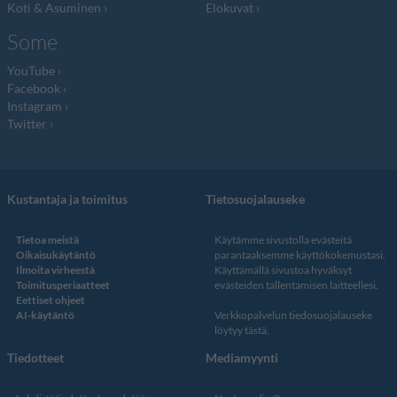
Koti & Asuminen
Elokuvat
Some
YouTube
Facebook
Instagram
Twitter
Kustantaja ja toimitus
Tietosuojalauseke
Tietoa meistä
Käytämme sivustolla evästeitä
Oikaisukäytäntö
parantaaksemme käyttökokemustasi.
Ilmoita virheestä
Käyttämällä sivustoa hyväksyt
Toimitusperiaatteet
evästeiden tallentamisen laitteellesi.
Eettiset ohjeet
AI-käytäntö
Verkkopalvelun
tiedosuojalauseke
löytyy tästä
.
Tiedotteet
Mediamyynti