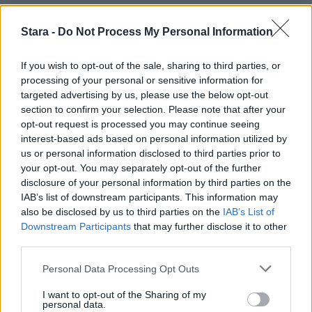
lippuluukulla kuin kriitikoidenkin
Stara -
Do Not Process My Personal Information
Luetuimmat
If you wish to opt-out of the sale, sharing to third parties, or
processing of your personal or sensitive information for
targeted advertising by us, please use the below opt-out
PÄIVÄ
VIIKKO
KUUKAUSI
section to confirm your selection. Please note that after your
opt-out request is processed you may continue seeing
Maailman eniten matkustaneet valitsivat
interest-based ads based on personal information utilized by
suosikkikohteensa – yllättävä voittaja
us or personal information disclosed to third parties prior to
your opt-out. You may separately opt-out of the further
Kela voi leikata tukia ulkomaanmatkan
disclosure of your personal information by third parties on the
vuoksi
IAB’s list of downstream participants. This information may
also be disclosed by us to third parties on the
IAB’s List of
F/A-18 Hornet jyrähtää ylilennolle
Downstream Participants
that may further disclose it to other
Jyväskylässä – katuja suljetaan
third parties.
Moottoripyöräilijä pakeni poliisia – tutkaan
Personal Data Processing Opt Outs
hurja ylinopeus
I want to opt-out of the Sharing of my
Suolikaasun tuoksu levisi Spider-Man -
personal data.