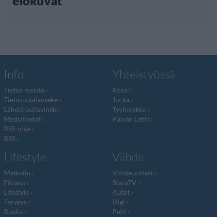
elokuvat
Info
Yhteistyössä
Tietoa meistä
Kesä!
Tietosuojalauseke
Jocka
Lähetä uutisvinkki
Tyyliniekka
Mediatiedot
Päivän Lehti
RSS-ohje
RSS
Lifestyle
Viihde
Matkailu
Viihdeuutiset
Fitness
StaraTV
Lifestyle
Autot
Terveys
Digi
Ruoka
Pelit