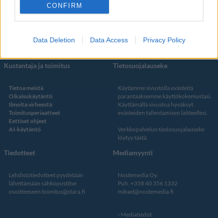
Facebook
CONFIRM
Instagram
Twitter
Data Deletion
Data Access
Privacy Policy
Kustantaja ja toimitus
Tietosuojalauseke
Tietoa meistä
Käytämme sivustolla evästeitä
Oikaisukäytäntö
parantaaksemme käyttökokemustasi.
Ilmoita virheestä
Käyttämällä sivustoa hyväksyt
Toimitusperiaatteet
evästeiden tallentamisen laitteellesi.
Eettiset ohjeet
AI-käytäntö
Verkkopalvelun
tiedosuojalauseke
löytyy tästä
.
Tiedotteet
Mediamyynti
Lehdistötiedotteet pyydetään
Nostemedia Oy
lähettämään sähköpostitse
Puh. +358 40 356 1332
osoitteeseen
toimitus@stara.fi
mikael@nostemedia.fi
Mediatiedot