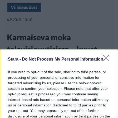
Viihdeuutiset
6.9.2012, 13:10
Karmaiseva moka
televisiouutisissa – kuvat
”hieman” sekaisin
Stara -
Do Not Process My Personal Information
If you wish to opt-out of the sale, sharing to third parties, or
processing of your personal or sensitive information for
Kerroimme äskettäin kuinka amerikkalainen
targeted advertising by us, please use the below opt-out
section to confirm your selection. Please note that after your
näyttelijä Michael Clarke Duncan menehtyi
opt-out request is processed you may continue seeing
54-vuotiaana.
interest-based ads based on personal information utilized by
us or personal information disclosed to third parties prior to
your opt-out. You may separately opt-out of the further
disclosure of your personal information by third parties on the