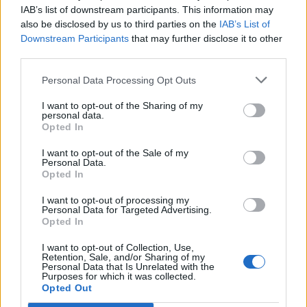
IAB’s list of downstream participants. This information may
also be disclosed by us to third parties on the
IAB’s List of
Info
Yhteistyössä
Downstream Participants
that may further disclose it to other
third parties.
Tietoa meistä
Kesä!
Tietosuojalauseke
Jocka
Personal Data Processing Opt Outs
Lähetä uutisvinkki
Tyyliniekka
I want to opt-out of the Sharing of my
Mediatiedot
Päivän Lehti
personal data.
RSS-ohje
Opted In
RSS
I want to opt-out of the Sale of my
Lifestyle
Viihde
Personal Data.
Opted In
Matkailu
Viihdeuutiset
Fitness
StaraTV
I want to opt-out of processing my
Lifestyle
Autot
Personal Data for Targeted Advertising.
Opted In
Terveys
Digi
Ruoka
Pelit
I want to opt-out of Collection, Use,
Koti & Asuminen
Elokuvat
Retention, Sale, and/or Sharing of my
Personal Data that Is Unrelated with the
Some
Purposes for which it was collected.
Opted Out
YouTube