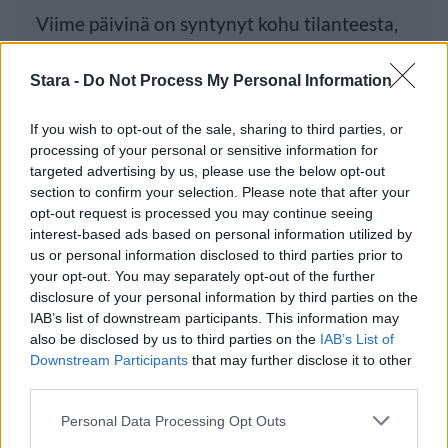
Viime päivinä on syntynyt kohu tilanteesta,
jossa vihreiden puheenjohtaja Sofia
Stara -
Do Not Process My Personal Information
If you wish to opt-out of the sale, sharing to third parties, or
Luetuimmat
processing of your personal or sensitive information for
targeted advertising by us, please use the below opt-out
section to confirm your selection. Please note that after your
PÄIVÄ
VIIKKO
KUUKAUSI
opt-out request is processed you may continue seeing
Leskeneläke ei kuulu kaikille – Kela
interest-based ads based on personal information utilized by
us or personal information disclosed to third parties prior to
muistuttaa tärkeästä ikärajasta
your opt-out. You may separately opt-out of the further
Finnairin lennoista osan lentää jatkossa
disclosure of your personal information by third parties on the
toinen lentoyhtiö – matkustajille tärkeä
IAB’s list of downstream participants. This information may
also be disclosed by us to third parties on the
IAB’s List of
rajoitus
Downstream Participants
that may further disclose it to other
Sääennuste ulottuu nyt marraskuulle – tältä
third parties.
näyttää syksyn sää
Personal Data Processing Opt Outs
Kela voi leikata tukia ulkomaanmatkan