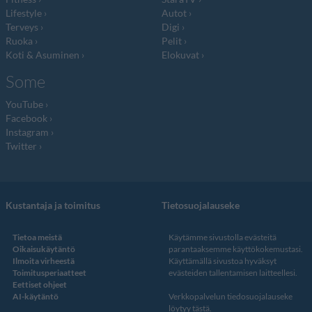
Lifestyle
Autot
Terveys
Digi
Ruoka
Pelit
Koti & Asuminen
Elokuvat
Some
YouTube
Facebook
Instagram
Twitter
Kustantaja ja toimitus
Tietosuojalauseke
Tietoa meistä
Käytämme sivustolla evästeitä
Oikaisukäytäntö
parantaaksemme käyttökokemustasi.
Ilmoita virheestä
Käyttämällä sivustoa hyväksyt
Toimitusperiaatteet
evästeiden tallentamisen laitteellesi.
Eettiset ohjeet
AI-käytäntö
Verkkopalvelun
tiedosuojalauseke
löytyy tästä
.