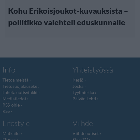
Kohu Erikoisjoukot-kuvauksista –
poliitikko valehteli eduskunnalle
Info
Yhteistyössä
Tietoa meistä
Kesä!
Tietosuojalauseke
Jocka
Lähetä uutisvinkki
Tyyliniekka
Mediatiedot
Päivän Lehti
RSS-ohje
RSS
Lifestyle
Viihde
Matkailu
Viihdeuutiset
Fitness
StaraTV