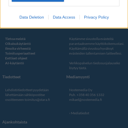
Twitter
Data Deletion
Data Access
Privacy Policy
Kustantaja ja toimitus
Tietosuojalauseke
Tietoa meistä
Käytämme sivustolla evästeitä
Oikaisukäytäntö
parantaaksemme käyttökokemustasi.
Ilmoita virheestä
Käyttämällä sivustoa hyväksyt
Toimitusperiaatteet
evästeiden tallentamisen laitteellesi.
Eettiset ohjeet
AI-käytäntö
Verkkopalvelun
tiedosuojalauseke
löytyy tästä
.
Tiedotteet
Mediamyynti
Lehdistötiedotteet pyydetään
Nostemedia Oy
lähettämään sähköpostitse
Puh. +358 40 356 1332
osoitteeseen
toimitus@stara.fi
mikael@nostemedia.fi
Mediatiedot
Ajankohtaista