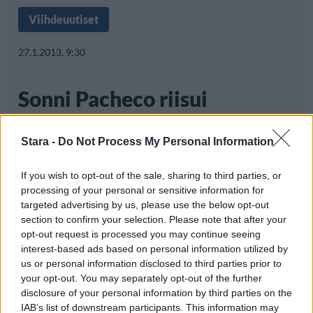
Viihdeuutiset
27.1.2013, 9:30
Sonni Pacheco riisui
bikinikuviin – katso kuvat
Stara -
Do Not Process My Personal Information
If you wish to opt-out of the sale, sharing to third parties, or
Kanadalainen mallikaunotar Sonni Pacheco
processing of your personal or sensitive information for
on tuoreimpien väitteiden mukaan raskaana
targeted advertising by us, please use the below opt-out
section to confirm your selection. Please note that after your
ja
opt-out request is processed you may continue seeing
interest-based ads based on personal information utilized by
us or personal information disclosed to third parties prior to
your opt-out. You may separately opt-out of the further
disclosure of your personal information by third parties on the
IAB’s list of downstream participants. This information may