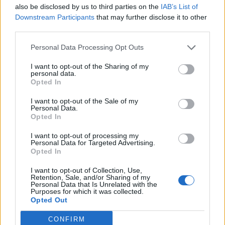
Info
Yhteistyössä
also be disclosed by us to third parties on the
IAB’s List of
Downstream Participants
that may further disclose it to other
Tietoa meistä
Kesä!
third parties.
Tietosuojalauseke
Jocka
Lähetä uutisvinkki
Tyyliniekka
Personal Data Processing Opt Outs
Mediatiedot
Päivän Lehti
RSS-ohje
I want to opt-out of the Sharing of my
personal data.
RSS
Opted In
Lifestyle
Viihde
I want to opt-out of the Sale of my
Personal Data.
Matkailu
Viihdeuutiset
Opted In
Fitness
StaraTV
Lifestyle
Autot
I want to opt-out of processing my
Terveys
Digi
Personal Data for Targeted Advertising.
Opted In
Ruoka
Pelit
Koti & Asuminen
Elokuvat
I want to opt-out of Collection, Use,
Retention, Sale, and/or Sharing of my
Some
Personal Data that Is Unrelated with the
Purposes for which it was collected.
YouTube
Opted Out
Facebook
Instagram
CONFIRM