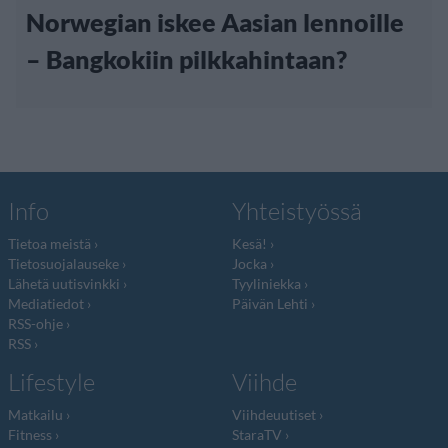
Norwegian iskee Aasian lennoille
– Bangkokiin pilkkahintaan?
Info
Yhteistyössä
Tietoa meistä
Kesä!
Tietosuojalauseke
Jocka
Lähetä uutisvinkki
Tyyliniekka
Mediatiedot
Päivän Lehti
RSS-ohje
RSS
Lifestyle
Viihde
Matkailu
Viihdeuutiset
Fitness
StaraTV