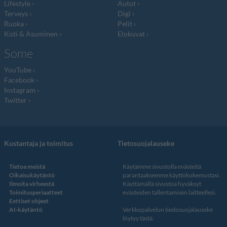
Lifestyle
Autot
Terveys
Digi
Ruoka
Pelit
Koti & Asuminen
Elokuvat
Some
YouTube
Facebook
Instagram
Twitter
Kustantaja ja toimitus
Tietosuojalauseke
Tietoa meistä
Käytämme sivustolla evästeitä
Oikaisukäytäntö
parantaaksemme käyttökokemustasi.
Ilmoita virheestä
Käyttämällä sivustoa hyväksyt
Toimitusperiaatteet
evästeiden tallentamisen laitteellesi.
Eettiset ohjeet
AI-käytäntö
Verkkopalvelun
tiedosuojalauseke
löytyy tästä
.