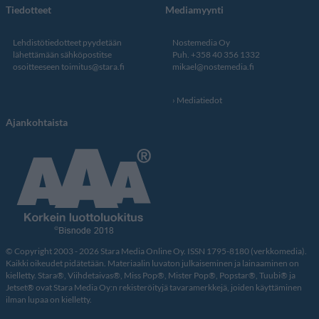
Tiedotteet
Mediamyynti
Lehdistötiedotteet pyydetään
Nostemedia Oy
lähettämään sähköpostitse
Puh. +358 40 356 1332
osoitteeseen
toimitus@stara.fi
mikael@nostemedia.fi
Mediatiedot
Ajankohtaista
© Copyright 2003 - 2026 Stara Media Online Oy. ISSN 1795-8180 (verkkomedia).
Kaikki oikeudet pidätetään. Materiaalin luvaton julkaiseminen ja lainaaminen on
kielletty. Stara®, Viihdetaivas®, Miss Pop®, Mister Pop®, Popstar®, Tuubi® ja
Jetset® ovat Stara Media Oy:n rekisteröityjä tavaramerkkejä, joiden käyttäminen
ilman lupaa on kielletty.