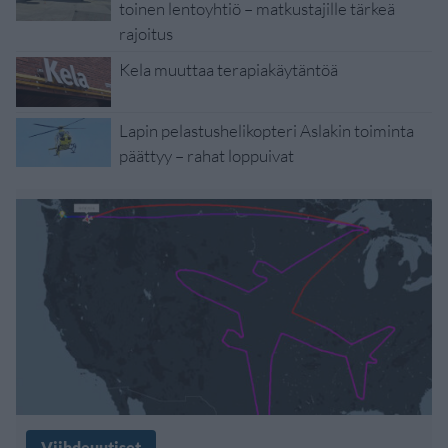
toinen lentoyhtiö – matkustajille tärkeä
rajoitus
Kela muuttaa terapiakäytäntöä
Lapin pelastushelikopteri Aslakin toiminta
päättyy – rahat loppuivat
Viihdeuutiset