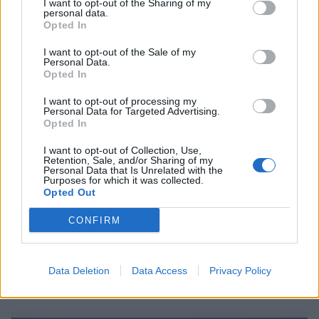
I want to opt-out of the Sharing of my
personal data.
Opted In
I want to opt-out of the Sale of my
Personal Data.
Opted In
I want to opt-out of processing my
Personal Data for Targeted Advertising.
Opted In
I want to opt-out of Collection, Use,
Viihdeuutiset
Retention, Sale, and/or Sharing of my
Personal Data that Is Unrelated with the
Purposes for which it was collected.
Opted Out
28.10.2014, 20:30
CONFIRM
Tätä ei ole ennen nähty! Bileet
mannertenvälisellä lennolla
Data Deletion
Data Access
Privacy Policy