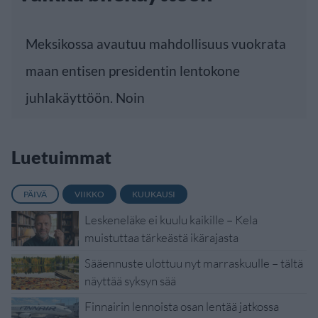
Meksikossa avautuu mahdollisuus vuokrata
maan entisen presidentin lentokone
juhlakäyttöön. Noin
Luetuimmat
PÄIVÄ
VIIKKO
KUUKAUSI
Leskeneläke ei kuulu kaikille – Kela
muistuttaa tärkeästä ikärajasta
Sääennuste ulottuu nyt marraskuulle – tältä
näyttää syksyn sää
Finnairin lennoista osan lentää jatkossa