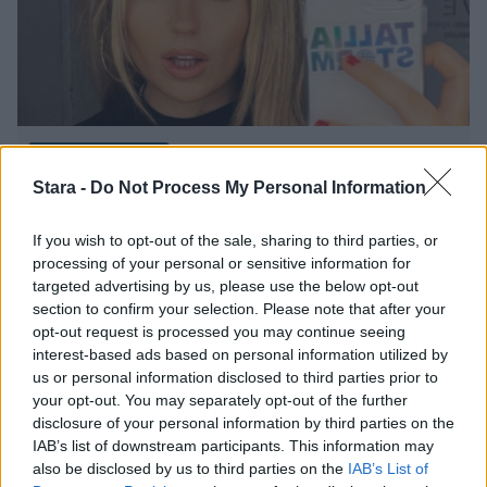
Viihdeuutiset
Stara -
Do Not Process My Personal Information
5.5.2025, 10:00
If you wish to opt-out of the sale, sharing to third parties, or
processing of your personal or sensitive information for
Uimapuku korosti kurveja – Tallia
targeted advertising by us, please use the below opt-out
section to confirm your selection. Please note that after your
Storm sykähdytti rannalla
opt-out request is processed you may continue seeing
interest-based ads based on personal information utilized by
us or personal information disclosed to third parties prior to
your opt-out. You may separately opt-out of the further
disclosure of your personal information by third parties on the
IAB’s list of downstream participants. This information may
also be disclosed by us to third parties on the
IAB’s List of