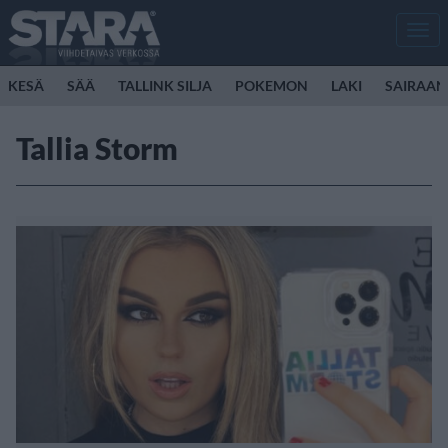
Men
KESÄ
SÄÄ
TALLINK SILJA
POKEMON
LAKI
SAIRAAN
Tallia Storm