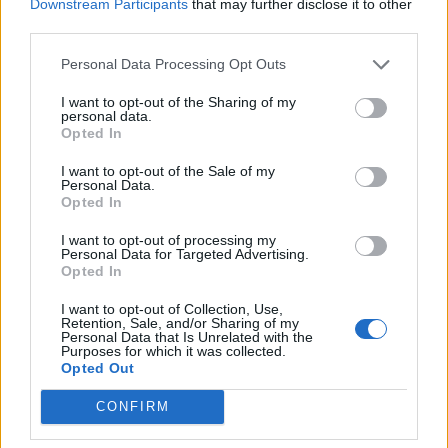
Downstream Participants
that may further disclose it to other
third parties.
Personal Data Processing Opt Outs
I want to opt-out of the Sharing of my
personal data.
Opted In
Viihdeuutiset
I want to opt-out of the Sale of my
Personal Data.
Opted In
2.4.2025, 6:00
I want to opt-out of processing my
Personal Data for Targeted Advertising.
Opted In
Tallia Stormilla valtava kaula-
I want to opt-out of Collection, Use,
aukko – vilautus vain ajan
Retention, Sale, and/or Sharing of my
Personal Data that Is Unrelated with the
kysymys
Purposes for which it was collected.
Opted Out
CONFIRM