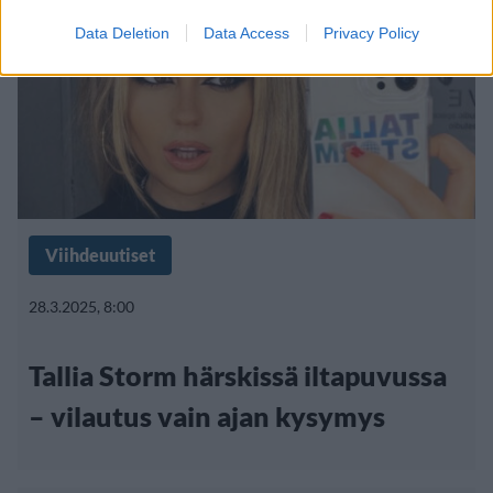
Data Deletion
Data Access
Privacy Policy
Viihdeuutiset
28.3.2025, 8:00
Tallia Storm härskissä iltapuvussa
– vilautus vain ajan kysymys