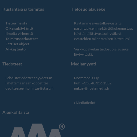
Kustantaja ja toimitus
Tietosuojalauseke
Tietoa meistä
Käytämme sivustolla evästeitä
Oikaisukäytäntö
parantaaksemme käyttökokemustasi.
Ilmoita virheestä
Käyttämällä sivustoa hyväksyt
Toimitusperiaatteet
evästeiden tallentamisen laitteellesi.
Eettiset ohjeet
AI-käytäntö
Verkkopalvelun
tiedosuojalauseke
löytyy tästä
.
Tiedotteet
Mediamyynti
Lehdistötiedotteet pyydetään
Nostemedia Oy
lähettämään sähköpostitse
Puh. +358 40 356 1332
osoitteeseen
toimitus@stara.fi
mikael@nostemedia.fi
Mediatiedot
Ajankohtaista