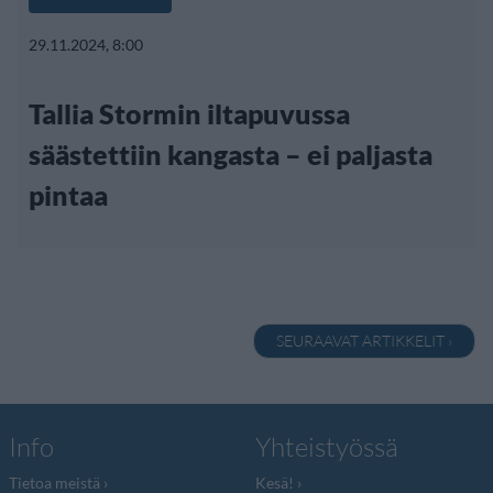
29.11.2024, 8:00
Tallia Stormin iltapuvussa
säästettiin kangasta – ei paljasta
pintaa
SEURAAVAT ARTIKKELIT ›
Info
Yhteistyössä
Tietoa meistä
Kesä!