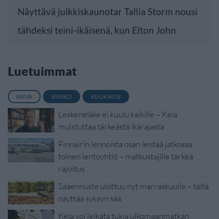
Näyttävä julkkiskaunotar Tallia Storm nousi
tähdeksi teini-ikäisenä, kun Elton John
Luetuimmat
PÄIVÄ
VIIKKO
KUUKAUSI
Leskeneläke ei kuulu kaikille – Kela
muistuttaa tärkeästä ikärajasta
Finnairin lennoista osan lentää jatkossa
toinen lentoyhtiö – matkustajille tärkeä
rajoitus
Sääennuste ulottuu nyt marraskuulle – tältä
näyttää syksyn sää
Kela voi leikata tukia ulkomaanmatkan