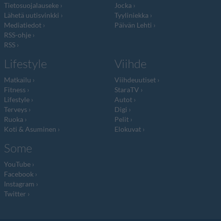
Tietosuojalauseke
Jocka
Lähetä uutisvinkki
Tyyliniekka
Mediatiedot
Päivän Lehti
RSS-ohje
RSS
Lifestyle
Viihde
Matkailu
Viihdeuutiset
Fitness
StaraTV
Lifestyle
Autot
Terveys
Digi
Ruoka
Pelit
Koti & Asuminen
Elokuvat
Some
YouTube
Facebook
Instagram
Twitter