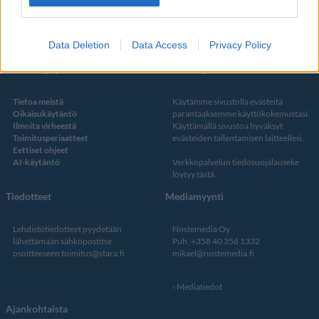
Twitter
Data Deletion
Data Access
Privacy Policy
Kustantaja ja toimitus
Tietosuojalauseke
Tietoa meistä
Käytämme sivustolla evästeitä
Oikaisukäytäntö
parantaaksemme käyttökokemustasi.
Ilmoita virheestä
Käyttämällä sivustoa hyväksyt
Toimitusperiaatteet
evästeiden tallentamisen laitteellesi.
Eettiset ohjeet
AI-käytäntö
Verkkopalvelun
tiedosuojalauseke
löytyy tästä
.
Tiedotteet
Mediamyynti
Lehdistötiedotteet pyydetään
Nostemedia Oy
lähettämään sähköpostitse
Puh. +358 40 356 1332
osoitteeseen
toimitus@stara.fi
mikael@nostemedia.fi
Mediatiedot
Ajankohtaista