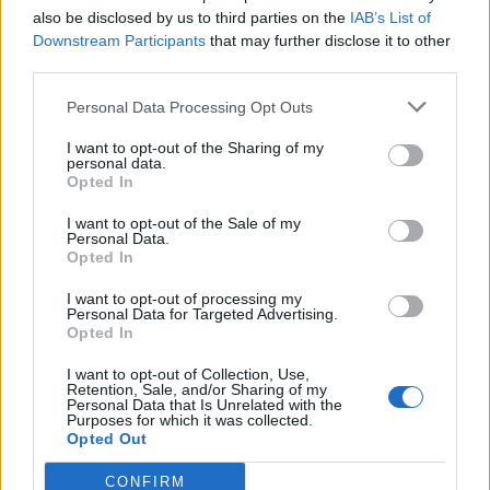
also be disclosed by us to third parties on the
IAB’s List of
Info
Yhteistyössä
Downstream Participants
that may further disclose it to other
Tietoa meistä
Kesä!
third parties.
Tietosuojalauseke
Jocka
Lähetä uutisvinkki
Tyyliniekka
Personal Data Processing Opt Outs
Mediatiedot
Päivän Lehti
I want to opt-out of the Sharing of my
RSS-ohje
personal data.
RSS
Opted In
Lifestyle
Viihde
I want to opt-out of the Sale of my
Personal Data.
Matkailu
Viihdeuutiset
Opted In
Fitness
StaraTV
Lifestyle
Autot
I want to opt-out of processing my
Personal Data for Targeted Advertising.
Terveys
Digi
Opted In
Ruoka
Pelit
Koti & Asuminen
Elokuvat
I want to opt-out of Collection, Use,
Retention, Sale, and/or Sharing of my
Some
Personal Data that Is Unrelated with the
Purposes for which it was collected.
YouTube
Opted Out
Facebook
Instagram
CONFIRM