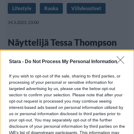
Lifestyle
Ruoka
Viihdeuutiset
14.3.2023, 23:00
Näyttelijä Tessa Thompson
paljasti: Ei ole koskaan
Stara -
Do Not Process My Personal Information
maistanut hampurilaista
If you wish to opt-out of the sale, sharing to third parties, or
processing of your personal or sensitive information for
targeted advertising by us, please use the below opt-out
Yhdysvaltalainen näyttelijä ja laulaja Tessa
section to confirm your selection. Please note that after your
Thompson tunnetaan parhaiten hänen Diana
opt-out request is processed you may continue seeing
interest-based ads based on personal information utilized by
us or personal information disclosed to third parties prior to
your opt-out. You may separately opt-out of the further
disclosure of your personal information by third parties on the
IAB’s list of downstream participants. This information may