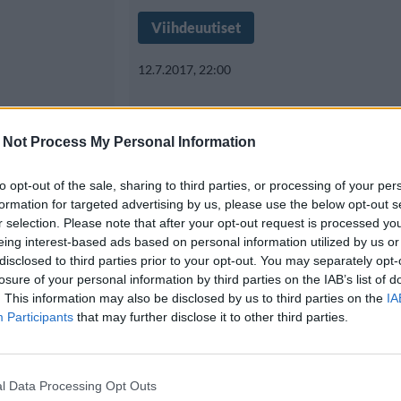
Viihdeuutiset
12.7.2017, 22:00
eliä
Tikkoja heiteltiin u
 Not Process My Personal Information
noutaa
tyylillä – 45 metrin
korkeudesta
to opt-out of the sale, sharing to third parties, or processing of your per
formation for targeted advertising by us, please use the below opt-out s
r selection. Please note that after your opt-out request is processed y
eing interest-based ads based on personal information utilized by us or
imille
Harva pystyisi osumaan tikkataul
disclosed to third parties prior to your opt-out. You may separately opt-
losure of your personal information by third parties on the IAB’s list of
ksi. Eläimet
päästä laudasta, mutta How
. This information may also be disclosed by us to third parties on the
IA
Participants
that may further disclose it to other third parties.
l Data Processing Opt Outs