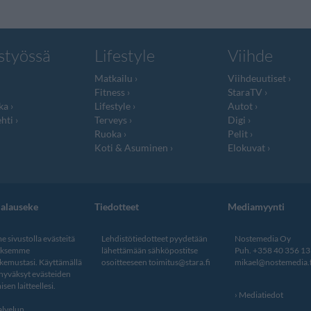
styössä
Lifestyle
Viihde
Matkailu
Viihdeuutiset
Fitness
StaraTV
ka
Lifestyle
Autot
hti
Terveys
Digi
Ruoka
Pelit
Koti & Asuminen
Elokuvat
jalauseke
Tiedotteet
Mediamyynti
 sivustolla evästeitä
Lehdistötiedotteet pyydetään
Nostemedia Oy
aksemme
lähettämään sähköpostitse
Puh. +358 40 356 1
kemustasi. Käyttämällä
osoitteeseen
toimitus@stara.fi
mikael@nostemedia.f
 hyväksyt evästeiden
isen laitteellesi.
Mediatiedot
lvelun