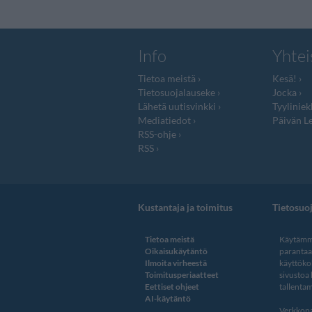
Info
Yhtei
Tietoa meistä
Kesä!
Tietosuojalauseke
Jocka
Lähetä uutisvinkki
Tyyliniek
Mediatiedot
Päivän Le
RSS-ohje
RSS
Kustantaja ja toimitus
Tietosuo
Tietoa meistä
Käytämme
Oikaisukäytäntö
paranta
Ilmoita virheestä
käyttöko
Toimitusperiaatteet
sivustoa
Eettiset ohjeet
tallentam
AI-käytäntö
Verkkopa