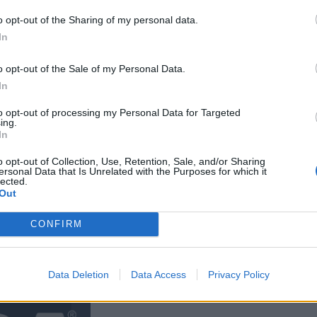
o opt-out of the Sharing of my personal data.
In
a muistuttaa
o opt-out of the Sale of my Personal Data.
In
in
i maksettu
to opt-out of processing my Personal Data for Targeted
ing.
In
kossa toinen
joitus
o opt-out of Collection, Use, Retention, Sale, and/or Sharing
ersonal Data that Is Unrelated with the Purposes for which it
lected.
toiminta päättyy
Out
CONFIRM
Data Deletion
Data Access
Privacy Policy