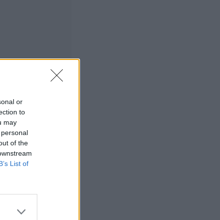
udella
sonal or
ection to
ou may
 personal
uun 45 metrin
out of the
 downstream
B’s List of