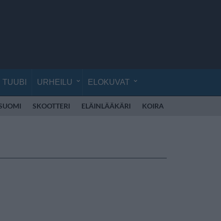
TUUBI
URHEILU
ELOKUVAT
 SUOMI
SKOOTTERI
ELÄINLÄÄKÄRI
KOIRA
KOULU
RE