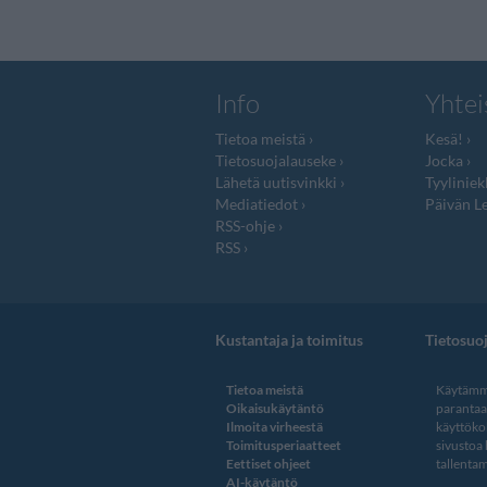
Info
Yhtei
Tietoa meistä
Kesä!
Tietosuojalauseke
Jocka
Lähetä uutisvinkki
Tyyliniek
Mediatiedot
Päivän Le
RSS-ohje
RSS
Kustantaja ja toimitus
Tietosuo
Tietoa meistä
Käytämme
Oikaisukäytäntö
paranta
Ilmoita virheestä
käyttöko
Toimitusperiaatteet
sivustoa
Eettiset ohjeet
tallentam
AI-käytäntö