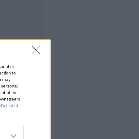
ni
Manninen
 –
sonal or
ection to
yn
ou may
 personal
out of the
 downstream
B’s List of
Huijaus ovat