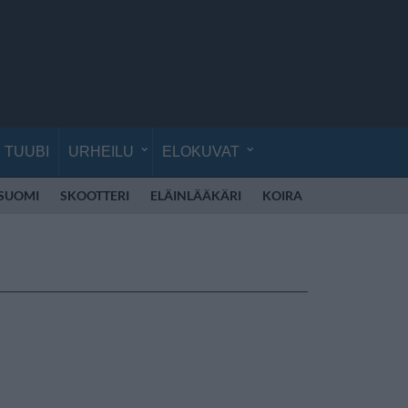
TUUBI
URHEILU
ELOKUVAT
 SUOMI
SKOOTTERI
ELÄINLÄÄKÄRI
KOIRA
KOULU
RE