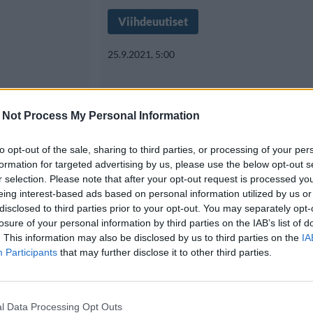
Viihdeuutiset
25.9.2021, 5:00
 vuotta
Elastinen, Timo Pie
 Not Process My Personal Information
aan
Huijaus ja Jaakko 
stien
tekivät lastenkirjan
to opt-out of the sale, sharing to third parties, or processing of your per
formation for targeted advertising by us, please use the below opt-out s
johdattaa riimittel
r selection. Please note that after your opt-out request is processed y
eing interest-based ads based on personal information utilized by us or
saloihina
disclosed to third parties prior to your opt-out. You may separately opt-
losure of your personal information by third parties on the IAB’s list of
isemmin suomiräp
. This information may also be disclosed by us to third parties on the
IA
Participants
that may further disclose it to other third parties.
Räppärit Elastinen ja Timo Pieni 
tehneet Beats &
l Data Processing Opt Outs