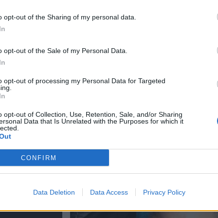
o opt-out of the Sharing of my personal data.
In
o opt-out of the Sale of my Personal Data.
a muistuttaa
In
to opt-out of processing my Personal Data for Targeted
ing.
in
In
i maksettu
o opt-out of Collection, Use, Retention, Sale, and/or Sharing
kossa toinen
ersonal Data that Is Unrelated with the Purposes for which it
lected.
joitus
Out
toiminta päättyy
CONFIRM
Data Deletion
Data Access
Privacy Policy