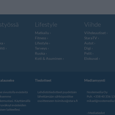
styössä
Lifestyle
Viihde
Matkailu
Viihdeuutiset
Fitness
StaraTV
ka
Lifestyle
Autot
hti
Terveys
Digi
Ruoka
Pelit
Koti & Asuminen
Elokuvat
jalauseke
Tiedotteet
Mediamyynti
 sivustolla evästeitä
Lehdistötiedotteet pyydetään
Nostemedia Oy
aksemme
lähettämään sähköpostitse
Puh. +358 40 356 1
kemustasi. Käyttämällä
osoitteeseen
toimitus@stara.fi
mikael@nostemedia.f
 hyväksyt evästeiden
isen laitteellesi.
Mediatiedot