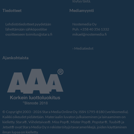
löytyy tästä
.
Tiedotteet
Mediamyynti
Lehdistötiedotteet pyydetään
Nostemedia Oy
lähettämään sähköpostitse
Puh. +358 40 356 1332
osoitteeseen
toimitus@stara.fi
mikael@nostemedia.fi
Mediatiedot
Ajankohtaista
© Copyright 2003 - 2026 Stara Media Online Oy. ISSN 1795-8180 (verkkomedia).
Kaikki oikeudet pidätetään. Materiaalin luvaton julkaiseminen ja lainaaminen on
kielletty. Stara®, Viihdetaivas®, Miss Pop®, Mister Pop®, Popstar®, Tuubi® ja
Jetset® ovat Stara Media Oy:n rekisteröityjä tavaramerkkejä, joiden käyttäminen
ilman lupaa on kielletty.