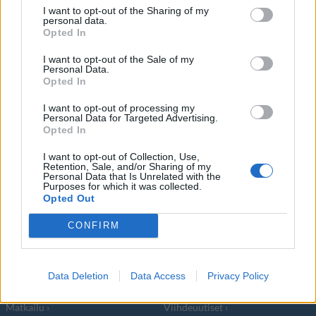
I want to opt-out of the Sharing of my
personal data.
Opted In
Tuotantoyhtiö Danish Bear Productions on
I want to opt-out of the Sale of my
aloittanut hankkeen, jossa tehdään elokuva
Personal Data.
Opted In
I want to opt-out of processing my
Personal Data for Targeted Advertising.
Opted In
I want to opt-out of Collection, Use,
Info
Yhteistyössä
Retention, Sale, and/or Sharing of my
Personal Data that Is Unrelated with the
Purposes for which it was collected.
Tietoa meistä
Kesä!
Opted Out
Tietosuojalauseke
Jocka
Lähetä uutisvinkki
Tyyliniekka
CONFIRM
Mediatiedot
Päivän Lehti
RSS-ohje
RSS
Data Deletion
Data Access
Privacy Policy
Lifestyle
Viihde
Matkailu
Viihdeuutiset