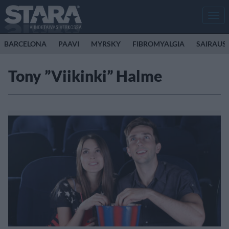
Men
BARCELONA
PAAVI
MYRSKY
FIBROMYALGIA
SAIRAUS
Tony ”Viikinki” Halme