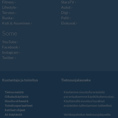
Fitness
StaraTV
Lifestyle
Autot
Terveys
Digi
Ruoka
Pelit
Koti & Asuminen
Elokuvat
Some
YouTube
Facebook
Instagram
Twitter
Kustantaja ja toimitus
Tietosuojalauseke
Tietoa meistä
Käytämme sivustolla evästeitä
Oikaisukäytäntö
parantaaksemme käyttökokemustasi.
Ilmoita virheestä
Käyttämällä sivustoa hyväksyt
Toimitusperiaatteet
evästeiden tallentamisen laitteellesi.
Eettiset ohjeet
AI-käytäntö
Verkkopalvelun
tiedosuojalauseke