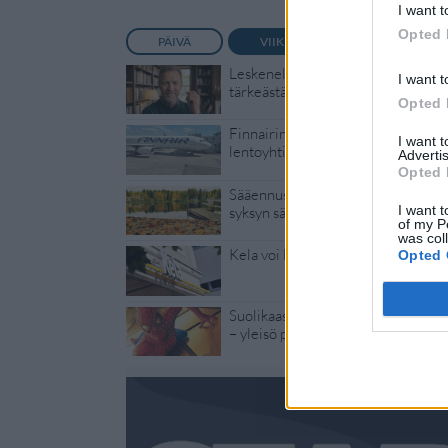
I want t
Opted 
PÄIVÄ
VIIKKO
KUUKAUSI
Leskeneläke ei kuulu kaikille – Kel
I want t
tärkeästä ikärajasta
Opted 
Finnairin lennoista osan lentää jat
I want 
lentoyhtiö – matkustajille tärkeä ra
Advertis
Opted 
Sääennuste ulottuu nyt marraskuull
I want t
syksyn sää
of my P
was col
Kela voi leikata tukia ulkomaanmat
Opted 
Suolikaasun tuoksu levisi Spider-
– yleisö poistui paikalta