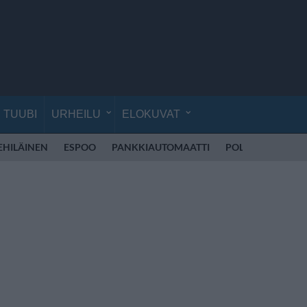
TUUBI
URHEILU
ELOKUVAT
EHILÄINEN
ESPOO
PANKKIAUTOMAATTI
POLIISI SUOMI