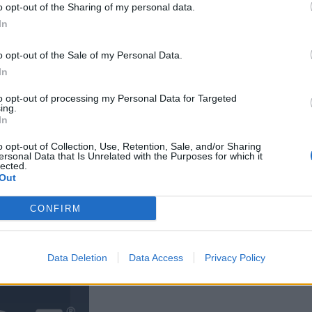
o opt-out of the Sharing of my personal data.
In
a muistuttaa
o opt-out of the Sale of my Personal Data.
In
kossa toinen
to opt-out of processing my Personal Data for Targeted
joitus
ing.
In
e – tältä näyttää
o opt-out of Collection, Use, Retention, Sale, and/or Sharing
ersonal Data that Is Unrelated with the Purposes for which it
lected.
kan vuoksi
Out
CONFIRM
Man -näytöksessä
Data Deletion
Data Access
Privacy Policy