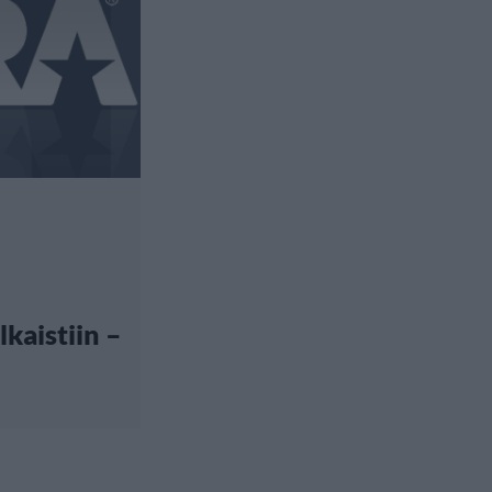
lkaistiin –