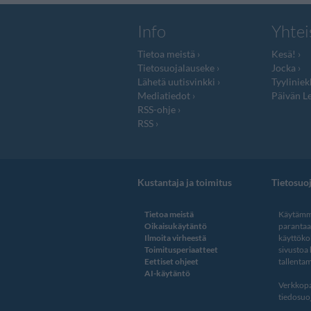
Info
Yhtei
Tietoa meistä
Kesä!
Tietosuojalauseke
Jocka
Lähetä uutisvinkki
Tyyliniek
Mediatiedot
Päivän Le
RSS-ohje
RSS
Kustantaja ja toimitus
Tietosuo
Tietoa meistä
Käytämme
Oikaisukäytäntö
paranta
Ilmoita virheestä
käyttöko
Toimitusperiaatteet
sivustoa
Eettiset ohjeet
tallentam
AI-käytäntö
Verkkopa
tiedosuoj