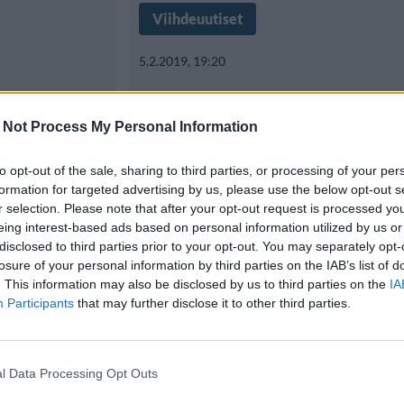
Viihdeuutiset
5.2.2019, 19:20
ssä
Huvipuiston tuorei
 Not Process My Personal Information
vetonaula: Glitteri
to opt-out of the sale, sharing to third parties, or processing of your per
dettiin
piereskelevä peikk
formation for targeted advertising by us, please use the below opt-out s
r selection. Please note that after your opt-out request is processed y
eing interest-based ads based on personal information utilized by us or
disclosed to third parties prior to your opt-out. You may separately opt-
Floridan Orlandossa sijaitsevassa
losure of your personal information by third parties on the IAB’s list of
ken pois
Studios -teemapuistossa nähdää
. This information may also be disclosed by us to third parties on the
IA
Participants
that may further disclose it to other third parties.
jollaiseen kilpailevassa
l Data Processing Opt Outs