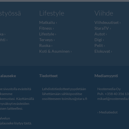
styössä
Lifestyle
Viihde
Matkailu
Viihdeuutiset
Fitness
StaraTV
ka
Lifestyle
Autot
hti
Terveys
Digi
Ruoka
Pelit
Koti & Asuminen
Elokuvat
jalauseke
Tiedotteet
Mediamyynti
 sivustolla evästeitä
Lehdistötiedotteet pyydetään
Nostemedia Oy
aksemme
lähettämään sähköpostitse
Puh. +358 40 356 1
kemustasi. Käyttämällä
osoitteeseen
toimitus@stara.fi
mikael@nostemedia.f
 hyväksyt evästeiden
isen laitteellesi.
Mediatiedot
lvelun
alauseke löytyy tästä
.