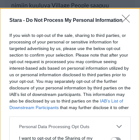
nimiin kuuluva Village People saapuu
Suomeen.
Stara -
Do Not Process My Personal Information
If you wish to opt-out of the sale, sharing to third parties, or
Luetuimmat
processing of your personal or sensitive information for
targeted advertising by us, please use the below opt-out
section to confirm your selection. Please note that after your
PÄIVÄ
VIIKKO
KUUKAUSI
opt-out request is processed you may continue seeing
interest-based ads based on personal information utilized by
Maailman eniten matkustaneet valitsivat
us or personal information disclosed to third parties prior to
suosikkikohteensa – yllättävä voittaja
your opt-out. You may separately opt-out of the further
disclosure of your personal information by third parties on the
Kela voi leikata tukia ulkomaanmatkan
IAB’s list of downstream participants. This information may
vuoksi
also be disclosed by us to third parties on the
IAB’s List of
Downstream Participants
that may further disclose it to other
F/A-18 Hornet jyrähtää ylilennolle
third parties.
Jyväskylässä – katuja suljetaan
Personal Data Processing Opt Outs
Moottoripyöräilijä pakeni poliisia – tutkaan
hurja ylinopeus
I want to opt-out of the Sharing of my