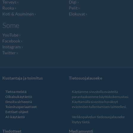
Terveys
Digi
Ruoka
Pelit
Koti & Asuminen
Elokuvat
Some
YouTube
Facebook
Instagram
Twitter
Kustantaja ja toimitus
Tietosuojalauseke
Tietoa meistä
Käytämme sivustolla evästeitä
Oikaisukäytäntö
parantaaksemme käyttökokemustasi.
Ilmoita virheestä
Käyttämällä sivustoa hyväksyt
Toimitusperiaatteet
evästeiden tallentamisen laitteellesi.
Eettiset ohjeet
AI-käytäntö
Verkkopalvelun
tiedosuojalauseke
löytyy tästä
.
Tiedotteet
Mediamyynti