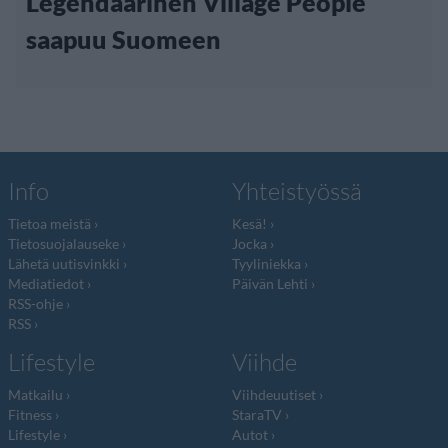
Legendaarinen Village People
saapuu Suomeen
Info
Yhteistyössä
Tietoa meistä
Kesä!
Tietosuojalauseke
Jocka
Lähetä uutisvinkki
Tyyliniekka
Mediatiedot
Päivän Lehti
RSS-ohje
RSS
Lifestyle
Viihde
Matkailu
Viihdeuutiset
Fitness
StaraTV
Lifestyle
Autot