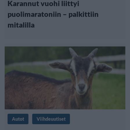
Karannut vuohi liittyi
puolimaratoniin – palkittiin
mitalilla
Autot
Viihdeuutiset