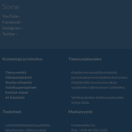
Some
YouTube
Facebook
Instagram
Twitter
Kustantaja ja toimitus
Tietosuojalauseke
Tietoa meistä
Käytämme sivustolla evästeitä
Oikaisukäytäntö
parantaaksemme käyttökokemustasi.
Ilmoita virheestä
Käyttämällä sivustoa hyväksyt
Toimitusperiaatteet
evästeiden tallentamisen laitteellesi.
Eettiset ohjeet
AI-käytäntö
Verkkopalvelun
tiedosuojalauseke
löytyy tästä
.
Tiedotteet
Mediamyynti
Lehdistötiedotteet pyydetään
Nostemedia Oy
lähettämään sähköpostitse
Puh. +358 40 356 1332