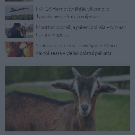
F/A-18 Hornet jyrähtää ylilennolle
Jyväskylässä – katuja suljetaan
Moottoripyöräilijä pakeni poliisia – tutkaan
hurja ylinopeus
Suolikaasun tuoksu levisi Spider-Man -
näytöksessä – yleisö poistui paikalta