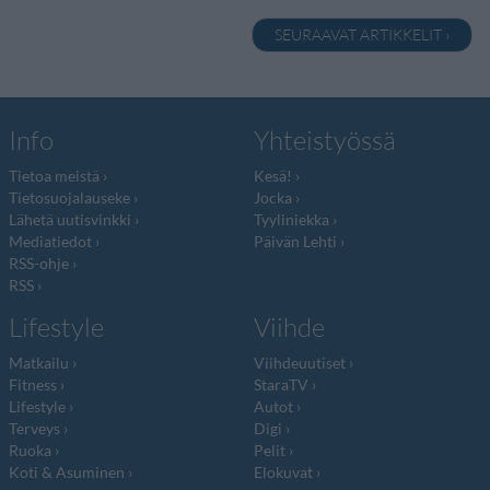
SEURAAVAT ARTIKKELIT ›
Info
Yhteistyössä
Tietoa meistä
Kesä!
Tietosuojalauseke
Jocka
Lähetä uutisvinkki
Tyyliniekka
Mediatiedot
Päivän Lehti
RSS-ohje
RSS
Lifestyle
Viihde
Matkailu
Viihdeuutiset
Fitness
StaraTV
Lifestyle
Autot
Terveys
Digi
Ruoka
Pelit
Koti & Asuminen
Elokuvat