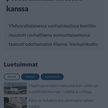
kanssa
Yhdysvaltalaisessa vanhainkodissa koettiin
muutoin rauhallisena sunnuntaiaamuna
taatusti odottamaton tilanne. Vanhainkodin
Luetuimmat
PÄIVÄ
VIIKKO
KUUKAUSI
Maailman eniten matkustaneet valitsivat
suosikkikohteensa – yllättävä voittaja
Kela voi leikata tukia ulkomaanmatkan
vuoksi