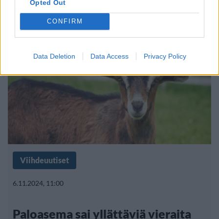
kyytiin
Opted Out
CONFIRM
Data Deletion
Data Access
Privacy Policy
Viihdeuutiset
6.11.2024, 11:00
Paloasema sai yllättäviä vieraita