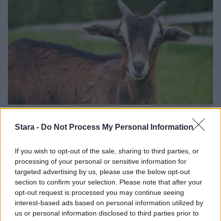
Viihdeuutiset
Stara -
Do Not Process My Personal Information
4.2.2025, 22:00
If you wish to opt-out of the sale, sharing to third parties, or
processing of your personal or sensitive information for
Hauska näky videolle – vuohi sai
targeted advertising by us, please use the below opt-out
section to confirm your selection. Please note that after your
donitsin kahvilan autokaistalla
opt-out request is processed you may continue seeing
interest-based ads based on personal information utilized by
us or personal information disclosed to third parties prior to