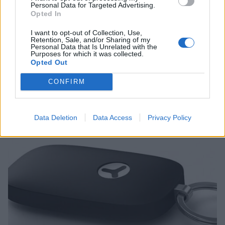
Personal Data for Targeted Advertising.
Opted In
Digi
Viihdeuutiset
I want to opt-out of Collection, Use,
Retention, Sale, and/or Sharing of my
4.5.2016, 7:30
Personal Data that Is Unrelated with the
Purposes for which it was collected.
Opted Out
Suomalainen GPS-paikannin
CONFIRM
Yepzon leviää maailmalla
Data Deletion
Data Access
Privacy Policy