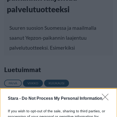
palvelutuotteeksi
Suuren suosion Suomessa ja maailmalla
saanut Yepzon-paikannin laajentuu
palvelutuotteeksi. Esimerkiksi
Luetuimmat
PÄIVÄ
VIIKKO
KUUKAUSI
Leskeneläke ei kuulu kaikille – Kela
Stara -
Do Not Process My Personal Information
muistuttaa tärkeästä ikärajasta
Sääennuste ulottuu nyt marraskuulle – tältä
If you wish to opt-out of the sale, sharing to third parties, or
näyttää syksyn sää
processing of your personal or sensitive information for