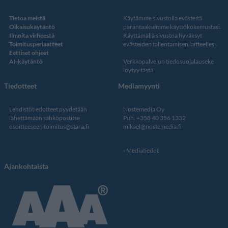
Tietoa meistä
Käytämme sivustolla evästeitä
Oikaisukäytäntö
parantaaksemme käyttökokemustasi.
Ilmoita virheestä
Käyttämällä sivustoa hyväksyt
Toimitusperiaatteet
evästeiden tallentamisen laitteellesi.
Eettiset ohjeet
AI-käytäntö
Verkkopalvelun
tiedosuojalauseke
löytyy tästä
.
Tiedotteet
Mediamyynti
Lehdistötiedotteet pyydetään
Nostemedia Oy
lähettämään sähköpostitse
Puh. +358 40 356 1332
osoitteeseen
toimitus@stara.fi
mikael@nostemedia.fi
Mediatiedot
Ajankohtaista