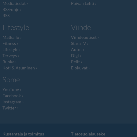
Mediatiedot
Päivän Lehti
RSS-ohje
RSS
Lifestyle
Viihde
Matkailu
Viihdeuutiset
Fitness
StaraTV
Lifestyle
Autot
Terveys
Digi
Ruoka
Pelit
Koti & Asuminen
Elokuvat
Some
YouTube
Facebook
Instagram
Twitter
Kustantaja ja toimitus
Tietosuojalauseke