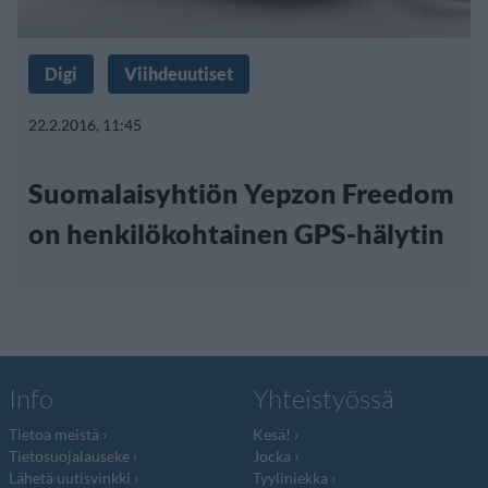
Digi
Viihdeuutiset
22.2.2016, 11:45
Suomalaisyhtiön Yepzon Freedom
on henkilökohtainen GPS-hälytin
Info
Yhteistyössä
Tietoa meistä
Kesä!
Tietosuojalauseke
Jocka
Lähetä uutisvinkki
Tyyliniekka