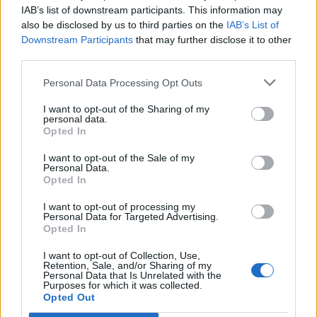
IAB’s list of downstream participants. This information may
also be disclosed by us to third parties on the
IAB’s List of
Info
Yhteistyössä
Downstream Participants
that may further disclose it to other
third parties.
Tietoa meistä
Kesä!
Tietosuojalauseke
Jocka
Personal Data Processing Opt Outs
Lähetä uutisvinkki
Tyyliniekka
I want to opt-out of the Sharing of my
Mediatiedot
Päivän Lehti
personal data.
RSS-ohje
Opted In
RSS
I want to opt-out of the Sale of my
Lifestyle
Viihde
Personal Data.
Opted In
Matkailu
Viihdeuutiset
Fitness
StaraTV
I want to opt-out of processing my
Lifestyle
Autot
Personal Data for Targeted Advertising.
Opted In
Terveys
Digi
Ruoka
Pelit
I want to opt-out of Collection, Use,
Koti & Asuminen
Elokuvat
Retention, Sale, and/or Sharing of my
Personal Data that Is Unrelated with the
Some
Purposes for which it was collected.
Opted Out
YouTube