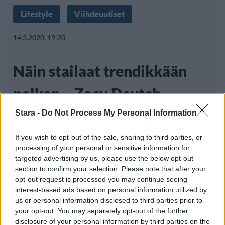
Lifestyle
Viihdeuutiset
14.3.2020, 19:20
Näin stailaat trendikkään
polkan – Zoey Deutch
näyttää mallia
Stara -
Do Not Process My Personal Information
If you wish to opt-out of the sale, sharing to third parties, or
processing of your personal or sensitive information for
Keskipitkät ja polkkamittaiset hiukset ovat
targeted advertising by us, please use the below opt-out
section to confirm your selection. Please note that after your
viime vuoden lopulla yleistyneet
opt-out request is processed you may continue seeing
huomattavasti.
interest-based ads based on personal information utilized by
us or personal information disclosed to third parties prior to
your opt-out. You may separately opt-out of the further
disclosure of your personal information by third parties on the