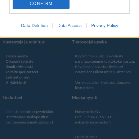
Facebook
CONFIRM
Instagram
Twitter
Data Deletion
Data Access
Privacy Policy
Kustantaja ja toimitus
Tietosuojalauseke
Tietoa meistä
Käytämme sivustolla evästeitä
Oikaisukäytäntö
parantaaksemme käyttökokemustasi.
Ilmoita virheestä
Käyttämällä sivustoa hyväksyt
Toimitusperiaatteet
evästeiden tallentamisen laitteellesi.
Eettiset ohjeet
AI-käytäntö
Verkkopalvelun
tiedosuojalauseke
löytyy tästä
.
Tiedotteet
Mediamyynti
Lehdistötiedotteet pyydetään
Nostemedia Oy
lähettämään sähköpostitse
Puh. +358 40 356 1332
osoitteeseen
toimitus@stara.fi
mikael@nostemedia.fi
Mediatiedot