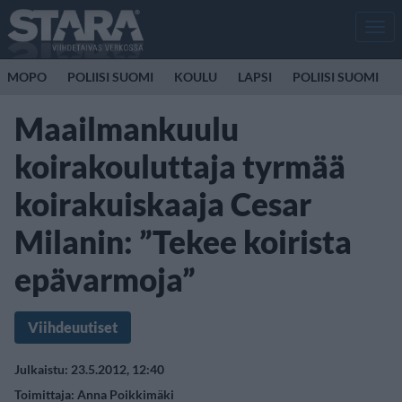
Men
MOPO
POLIISI SUOMI
KOULU
LAPSI
POLIISI SUOMI
Maailmankuulu
koirakouluttaja tyrmää
koirakuiskaaja Cesar
Milanin: ”Tekee koirista
epävarmoja”
Viihdeuutiset
Julkaistu: 23.5.2012, 12:40
Toimittaja:
Anna Poikkimäki