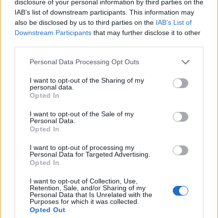
disclosure of your personal information by third parties on the
IAB’s list of downstream participants. This information may
Staran luetuimmat
also be disclosed by us to third parties on the
IAB’s List of
Downstream Participants
that may further disclose it to other
1
third parties.
Personal Data Processing Opt Outs
I want to opt-out of the Sharing of my
personal data.
Opted In
I want to opt-out of the Sale of my
UUTISET
Personal Data.
Opted In
I want to opt-out of processing my
Leskeneläke ei kuulu kaikille –
Personal Data for Targeted Advertising.
Opted In
Kela muistuttaa tärkeästä
ikärajasta
I want to opt-out of Collection, Use,
Retention, Sale, and/or Sharing of my
Personal Data that Is Unrelated with the
Purposes for which it was collected.
Opted Out