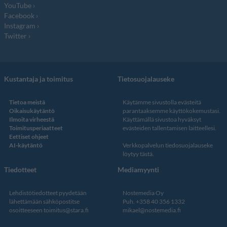
YouTube
Facebook
Instagram
Twitter
Kustantaja ja toimitus
Tietosuojalauseke
Tietoa meistä
Käytämme sivustolla evästeitä
Oikaisukäytäntö
parantaaksemme käyttökokemustasi.
Ilmoita virheestä
Käyttämällä sivustoa hyväksyt
Toimitusperiaatteet
evästeiden tallentamisen laitteellesi.
Eettiset ohjeet
AI-käytäntö
Verkkopalvelun
tiedosuojalauseke
löytyy tästä
.
Tiedotteet
Mediamyynti
Lehdistötiedotteet pyydetään
Nostemedia Oy
lähettämään sähköpostitse
Puh. +358 40 356 1332
osoitteeseen
toimitus@stara.fi
mikael@nostemedia.fi