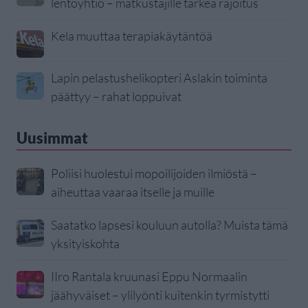
lentoyhtiö – matkustajille tärkeä rajoitus
Kela muuttaa terapiakäytäntöä
Lapin pelastushelikopteri Aslakin toiminta
päättyy – rahat loppuivat
Uusimmat
Poliisi huolestui mopoilijoiden ilmiöstä –
aiheuttaa vaaraa itselle ja muille
Saatatko lapsesi kouluun autolla? Muista tämä
yksityiskohta
IIro Rantala kruunasi Eppu Normaalin
jäähyväiset – ylilyönti kuitenkin tyrmistytti