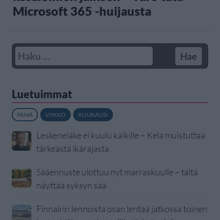
Microsoft 365 -huijausta
Luetuimmat
PÄIVÄ
VIIKKO
KUUKAUSI
Leskeneläke ei kuulu kaikille – Kela muistuttaa
tärkeästä ikärajasta
Sääennuste ulottuu nyt marraskuulle – tältä
näyttää syksyn sää
Finnairin lennoista osan lentää jatkossa toinen