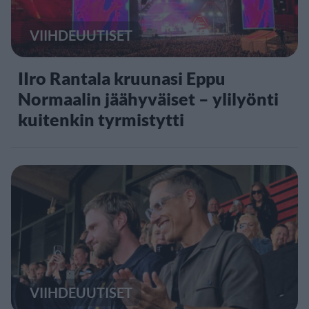
VIIHDEUUTISET
IIro Rantala kruunasi Eppu
Normaalin jäähyväiset – ylilyönti
kuitenkin tyrmistytti
VIIHDEUUTISET