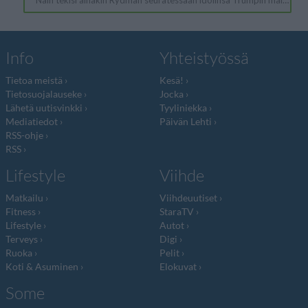
Info
Yhteistyössä
Tietoa meistä
Kesä!
Tietosuojalauseke
Jocka
Lähetä uutisvinkki
Tyyliniekka
Mediatiedot
Päivän Lehti
RSS-ohje
RSS
Lifestyle
Viihde
Matkailu
Viihdeuutiset
Fitness
StaraTV
Lifestyle
Autot
Terveys
Digi
Ruoka
Pelit
Koti & Asuminen
Elokuvat
Some