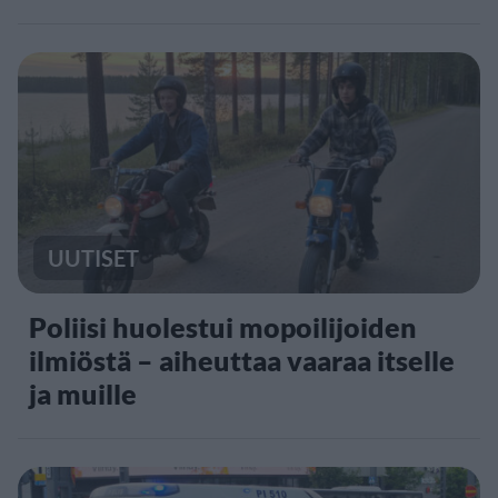
UUTISET
Poliisi huolestui mopoilijoiden
ilmiöstä – aiheuttaa vaaraa itselle
ja muille