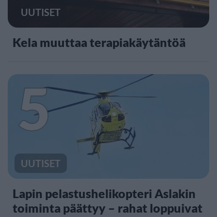
UUTISET
Kela muuttaa terapiakäytäntöä
5
UUTISET
Lapin pelastushelikopteri Aslakin
toiminta päättyy – rahat loppuivat