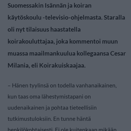
Suomessakin Isännän ja koiran
käytöskoulu -televisio-ohjelmasta. Staralla
oli nyt tilaisuus haastatella
koirakouluttajaa, joka kommentoi muun
muassa maailmankuulua kollegaansa Cesar
Milania, eli Koirakuiskaajaa.
– Hänen tyylinsä on todella vanhanaikainen,
kun taas oma lähestymistapani on
uudenaikainen ja pohtaa tieteellisiin
tutkimustuloksiin. En tunne häntä
henkilökohtaisesti. Ei ole kuitenkaan mikään