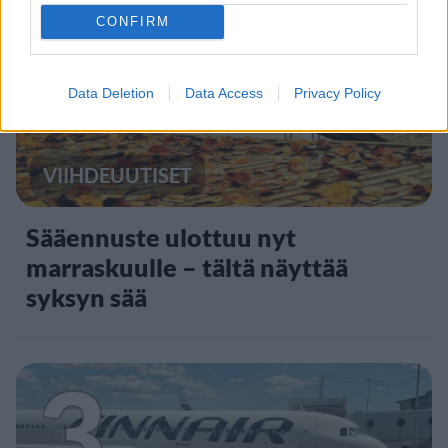
2
CONFIRM
Data Deletion
Data Access
Privacy Policy
VIIHDEUUTISET
Sääennuste ulottuu nyt
marraskuulle – tältä näyttää
syksyn sää
3