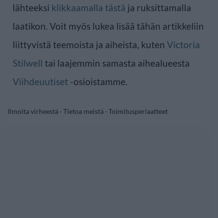
lähteeksi
klikkaamalla tästä
ja ruksittamalla
laatikon. Voit myös lukea lisää tähän artikkeliin
liittyvistä teemoista ja aiheista, kuten
Victoria
Stilwell
tai laajemmin samasta aihealueesta
Viihdeuutiset
-osioistamme.
Ilmoita virheestä
·
Tietoa meistä
·
Toimitusperiaatteet