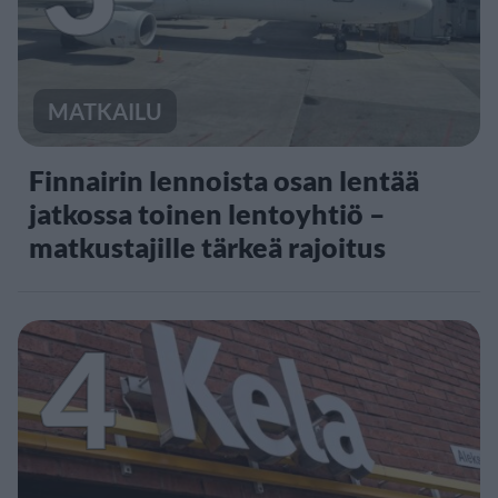
MATKAILU
Finnairin lennoista osan lentää
jatkossa toinen lentoyhtiö –
matkustajille tärkeä rajoitus
4