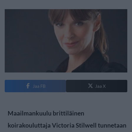
Jaa FB
Jaa X
Maailmankuulu brittiläinen
koirakouluttaja Victoria Stilwell tunnetaan