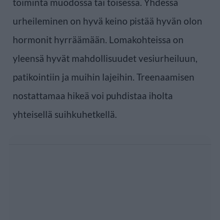
toiminta muodossa tai toisessa. Yhdessä
urheileminen on hyvä keino pistää hyvän olon
hormonit hyrräämään. Lomakohteissa on
yleensä hyvät mahdollisuudet vesiurheiluun,
patikointiin ja muihin lajeihin. Treenaamisen
nostattamaa hikeä voi puhdistaa iholta
yhteisellä suihkuhetkellä.