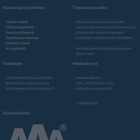
Kustantaja ja toimitus
Tietosuojalauseke
Tietoa meistä
Käytämme sivustolla evästeitä
Oikaisukäytäntö
parantaaksemme käyttökokemustasi.
Ilmoita virheestä
Käyttämällä sivustoa hyväksyt
Toimitusperiaatteet
evästeiden tallentamisen laitteellesi.
Eettiset ohjeet
AI-käytäntö
Verkkopalvelun
tiedosuojalauseke
löytyy tästä
.
Tiedotteet
Mediamyynti
Lehdistötiedotteet pyydetään
Nostemedia Oy
lähettämään sähköpostitse
Puh. +358 40 356 1332
osoitteeseen
toimitus@stara.fi
mikael@nostemedia.fi
Mediatiedot
Ajankohtaista