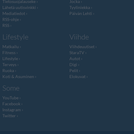
Tietosuojalauseke
Jocka
Lähetä uutisvinkki
Tyyliniekka
Mediatiedot
Päivän Lehti
RSS-ohje
RSS
Lifestyle
Viihde
Matkailu
Viihdeuutiset
Fitness
StaraTV
Lifestyle
Autot
Terveys
Digi
Ruoka
Pelit
Koti & Asuminen
Elokuvat
Some
YouTube
Facebook
Instagram
Twitter