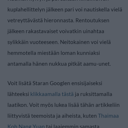
kuplahellittelyn jälkeen pari voi nautiskella vielä
vetreyttävästä hieronnasta. Rentoutuksen
jälkeen rakastavaiset voivatkin uinahtaa
sylikkäin vuoteeseen. Neitokainen voi vielä
hemmotella miestään loman kunniaksi
antamalla hänen nukkua pitkät aamu-unet.
Voit lisätä Staran Googlen ensisijaiseksi
lähteeksi
klikkaamalla tästä
ja ruksittamalla
laatikon. Voit myös lukea lisää tähän artikkeliin
liittyvistä teemoista ja aiheista, kuten
Thaimaa
Koh Nang Yuan
tai laajemmin samasta