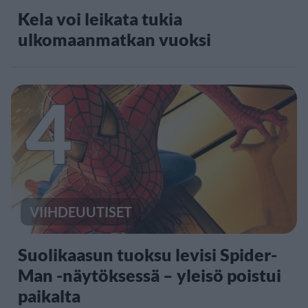
Kela voi leikata tukia
ulkomaanmatkan vuoksi
4
VIIHDEUUTISET
Suolikaasun tuoksu levisi Spider-
Man -näytöksessä – yleisö poistui
paikalta