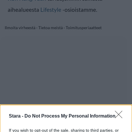
aihealueesta
Lifestyle
-osioistamme.
Ilmoita virheestä
·
Tietoa meistä
·
Toimitusperiaatteet
Stara -
Do Not Process My Personal Information
If you wish to opt-out of the sale, sharing to third parties, or