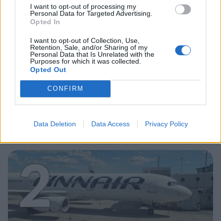
1
I want to opt-out of processing my
Personal Data for Targeted Advertising.
Opted In
I want to opt-out of Collection, Use,
Retention, Sale, and/or Sharing of my
Personal Data that Is Unrelated with the
UUTISET
Purposes for which it was collected.
Opted Out
Leskeneläke ei kuulu kaikille –
CONFIRM
Kela muistuttaa tärkeästä
ikärajasta
Data Deletion
Data Access
Privacy Policy
2