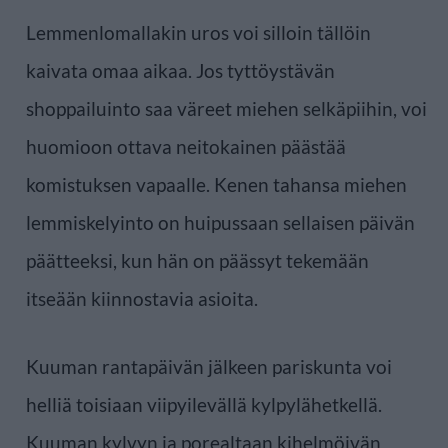
Lemmenlomallakin uros voi silloin tällöin
kaivata omaa aikaa. Jos tyttöystävän
shoppailuinto saa väreet miehen selkäpiihin, voi
huomioon ottava neitokainen päästää
komistuksen vapaalle. Kenen tahansa miehen
lemmiskelyinto on huipussaan sellaisen päivän
päätteeksi, kun hän on päässyt tekemään
itseään kiinnostavia asioita.
Kuuman rantapäivän jälkeen pariskunta voi
helliä toisiaan viipyilevällä kylpylähetkellä.
Kuuman kylvyn ja porealtaan kihelmöivän