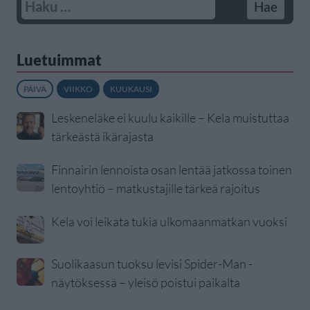
Luetuimmat
PÄIVÄ
VIIKKO
KUUKAUSI
Leskeneläke ei kuulu kaikille – Kela muistuttaa
tärkeästä ikärajasta
Finnairin lennoista osan lentää jatkossa toinen
lentoyhtiö – matkustajille tärkeä rajoitus
Kela voi leikata tukia ulkomaanmatkan vuoksi
Suolikaasun tuoksu levisi Spider-Man -
näytöksessä – yleisö poistui paikalta