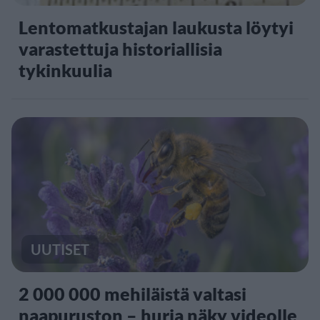
Lentomatkustajan laukusta löytyi
varastettuja historiallisia
tykinkuulia
UUTISET
2 000 000 mehiläistä valtasi
naapuruston – hurja näky videolle