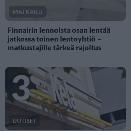
MATKAILU
Finnairin lennoista osan lentää
jatkossa toinen lentoyhtiö –
matkustajille tärkeä rajoitus
3
UUTISET