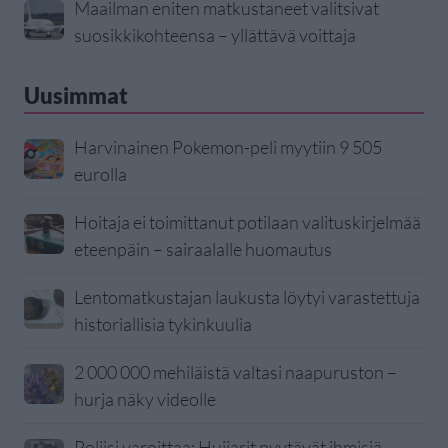
Maailman eniten matkustaneet valitsivat
suosikkikohteensa – yllättävä voittaja
Uusimmat
Harvinainen Pokemon-peli myytiin 9 505
eurolla
Hoitaja ei toimittanut potilaan valituskirjelmää
eteenpäin – sairaalalle huomautus
Lentomatkustajan laukusta löytyi varastettuja
historiallisia tykinkuulia
2 000 000 mehiläistä valtasi naapuruston –
hurja näky videolle
Poliisi varoittaa: Huijarit pyytävät ihmisiä