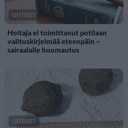
UUTISET
Hoitaja ei toimittanut potilaan
valituskirjelmää eteenpäin –
sairaalalle huomautus
UUTISET