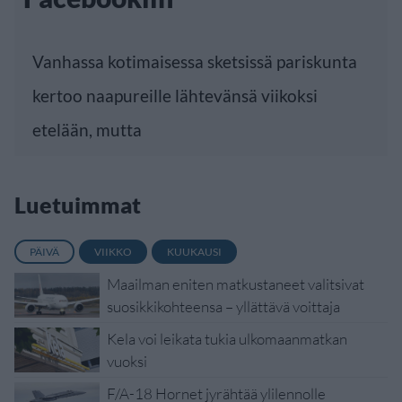
Vanhassa kotimaisessa sketsissä pariskunta
kertoo naapureille lähtevänsä viikoksi
etelään, mutta
Luetuimmat
PÄIVÄ
VIIKKO
KUUKAUSI
Maailman eniten matkustaneet valitsivat
suosikkikohteensa – yllättävä voittaja
Kela voi leikata tukia ulkomaanmatkan
vuoksi
F/A-18 Hornet jyrähtää ylilennolle