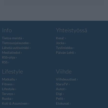
Info
Yhteistyössä
Tietoa meistä
Kesä!
Tietosuojalauseke
Jocka
Lähetä uutisvinkki
Tyyliniekka
Mediatiedot
Päivän Lehti
RSS-ohje
RSS
Lifestyle
Viihde
Matkailu
Viihdeuutiset
Fitness
StaraTV
Lifestyle
Autot
Terveys
Digi
Ruoka
Pelit
Koti & Asuminen
Elokuvat