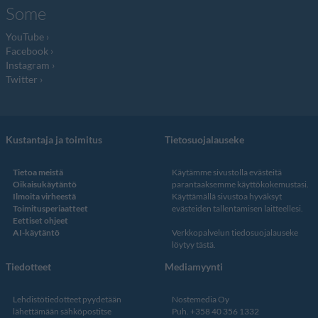
Some
YouTube
Facebook
Instagram
Twitter
Kustantaja ja toimitus
Tietosuojalauseke
Tietoa meistä
Käytämme sivustolla evästeitä
Oikaisukäytäntö
parantaaksemme käyttökokemustasi.
Ilmoita virheestä
Käyttämällä sivustoa hyväksyt
Toimitusperiaatteet
evästeiden tallentamisen laitteellesi.
Eettiset ohjeet
AI-käytäntö
Verkkopalvelun
tiedosuojalauseke
löytyy tästä
.
Tiedotteet
Mediamyynti
Lehdistötiedotteet pyydetään
Nostemedia Oy
lähettämään sähköpostitse
Puh. +358 40 356 1332