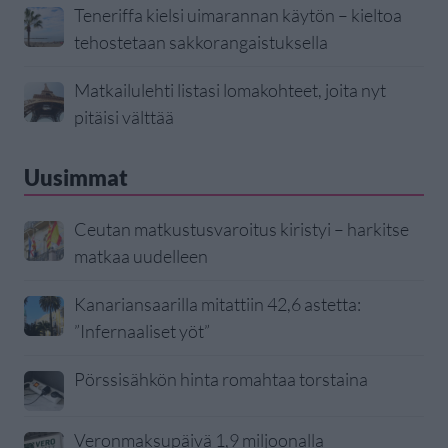
Teneriffa kielsi uimarannan käytön – kieltoa
tehostetaan sakkorangaistuksella
Matkailulehti listasi lomakohteet, joita nyt
pitäisi välttää
Uusimmat
Ceutan matkustusvaroitus kiristyi – harkitse
matkaa uudelleen
Kanariansaarilla mitattiin 42,6 astetta:
”Infernaaliset yöt”
Pörssisähkön hinta romahtaa torstaina
Veronmaksupäivä 1,9 miljoonalla