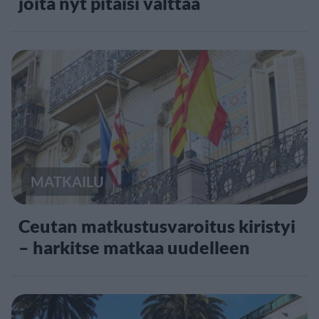
joita nyt pitäisi välttää
MATKAILU
Ceutan matkustusvaroitus kiristyi
– harkitse matkaa uudelleen