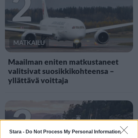
2
MATKAILU
Maailman eniten matkustaneet
valitsivat suosikkikohteensa –
yllättävä voittaja
3
Stara -
Do Not Process My Personal Information