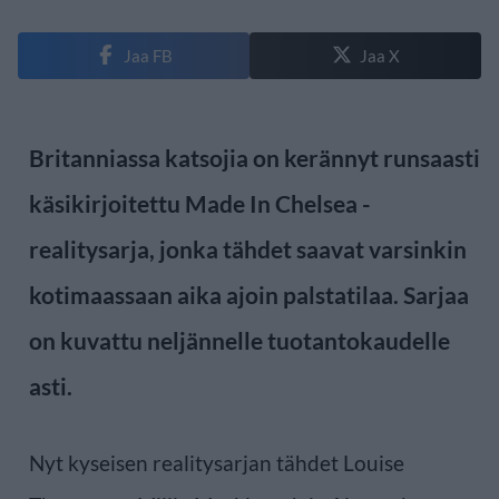
Jaa FB
Jaa X
Britanniassa katsojia on kerännyt runsaasti
käsikirjoitettu Made In Chelsea -
realitysarja, jonka tähdet saavat varsinkin
kotimaassaan aika ajoin palstatilaa. Sarjaa
on kuvattu neljännelle tuotantokaudelle
asti.
Nyt kyseisen realitysarjan tähdet Louise