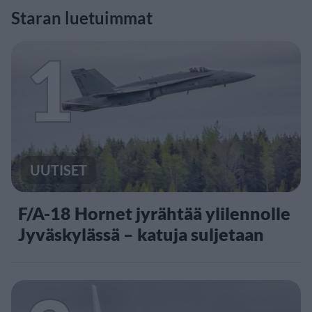
Staran luetuimmat
1
UUTISET
F/A-18 Hornet jyrähtää ylilennolle
Jyväskylässä – katuja suljetaan