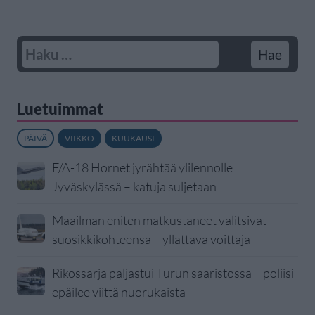
Luetuimmat
PÄIVÄ
VIIKKO
KUUKAUSI
F/A-18 Hornet jyrähtää ylilennolle
Jyväskylässä – katuja suljetaan
Maailman eniten matkustaneet valitsivat
suosikkikohteensa – yllättävä voittaja
Rikossarja paljastui Turun saaristossa – poliisi
epäilee viittä nuorukaista