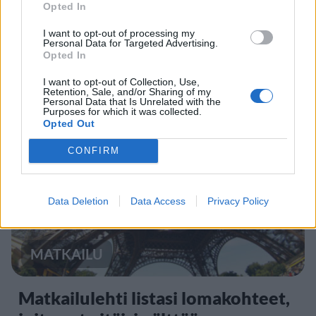
Opted In
Teneriffa kielsi uimarannan
I want to opt-out of processing my
Personal Data for Targeted Advertising.
käytön – kieltoa tehostetaan
Opted In
sakkorangaistuksella
I want to opt-out of Collection, Use,
Retention, Sale, and/or Sharing of my
Personal Data that Is Unrelated with the
Purposes for which it was collected.
Opted Out
5
CONFIRM
Data Deletion
Data Access
Privacy Policy
MATKAILU
Matkailulehti listasi lomakohteet,