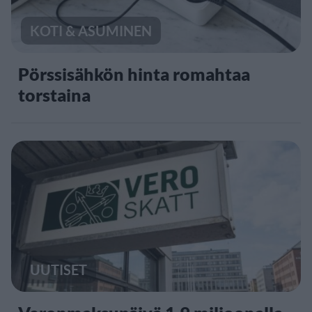
KOTI & ASUMINEN
Pörssisähkön hinta romahtaa
torstaina
UUTISET