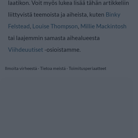
laatikon. Voit myös lukea lisää tähän artikkeliin
liittyvistä teemoista ja aiheista, kuten
Binky
Felstead
,
Louise Thompson
,
Millie Mackintosh
tai laajemmin samasta aihealueesta
Viihdeuutiset
-osioistamme.
Ilmoita virheestä
·
Tietoa meistä
·
Toimitusperiaatteet