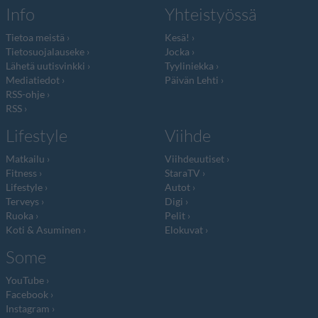
Info
Yhteistyössä
Tietoa meistä
Kesä!
Tietosuojalauseke
Jocka
Lähetä uutisvinkki
Tyyliniekka
Mediatiedot
Päivän Lehti
RSS-ohje
RSS
Lifestyle
Viihde
Matkailu
Viihdeuutiset
Fitness
StaraTV
Lifestyle
Autot
Terveys
Digi
Ruoka
Pelit
Koti & Asuminen
Elokuvat
Some
YouTube
Facebook
Instagram