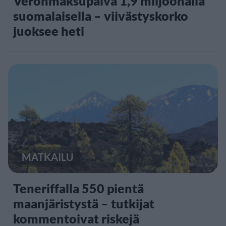
Veronmaksupäivä 1,9 miljoonalla
suomalaisella – viivästyskorko
juoksee heti
MATKAILU
Teneriffalla 550 pientä
maanjäristystä – tutkijat
kommentoivat riskejä