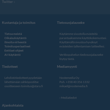
Twitter
Kustantaja ja toimitus
Tietosuojalauseke
Tietoa meistä
Käytämme sivustolla evästeitä
Oikaisukäytäntö
parantaaksemme käyttökokemustasi.
Ilmoita virheestä
Käyttämällä sivustoa hyväksyt
Toimitusperiaatteet
evästeiden tallentamisen laitteellesi.
Eettiset ohjeet
AI-käytäntö
Verkkopalvelun
tiedosuojalauseke
löytyy tästä
.
Tiedotteet
Mediamyynti
Lehdistötiedotteet pyydetään
Nostemedia Oy
lähettämään sähköpostitse
Puh. +358 40 356 1332
osoitteeseen
toimitus@stara.fi
mikael@nostemedia.fi
Mediatiedot
Ajankohtaista