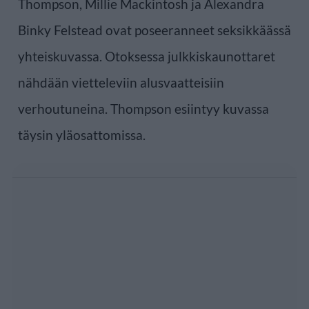
Thompson, Millie Mackintosh ja Alexandra
Binky Felstead ovat poseeranneet seksikkäässä
yhteiskuvassa. Otoksessa julkkiskaunottaret
nähdään vietteleviin alusvaatteisiin
verhoutuneina. Thompson esiintyy kuvassa
täysin yläosattomissa.