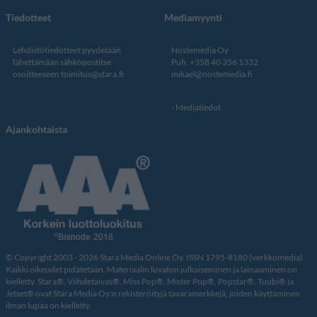
Tiedotteet
Mediamyynti
Lehdistötiedotteet pyydetään
Nostemedia Oy
lähettämään sähköpostitse
Puh. +358 40 356 1332
osoitteeseen
toimitus@stara.fi
mikael@nostemedia.fi
Mediatiedot
Ajankohtaista
© Copyright 2003 - 2026 Stara Media Online Oy. ISSN 1795-8180 (verkkomedia).
Kaikki oikeudet pidätetään. Materiaalin luvaton julkaiseminen ja lainaaminen on
kielletty. Stara®, Viihdetaivas®, Miss Pop®, Mister Pop®, Popstar®, Tuubi® ja
Jetset® ovat Stara Media Oy:n rekisteröityjä tavaramerkkejä, joiden käyttäminen
ilman lupaa on kielletty.