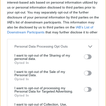
interest-based ads based on personal information utilized by
24.3.2020, 18:00
us or personal information disclosed to third parties prior to
your opt-out. You may separately opt-out of the further
Soita videopuhelu mummolle ja
disclosure of your personal information by third parties on the
IAB’s list of downstream participants. This information may
jumpatkaa yhdessä – ikäihmiset
also be disclosed by us to third parties on the
IAB’s List of
Downstream Participants
that may further disclose it to other
tarvitsevat nyt liikuntaa
third parties.
Personal Data Processing Opt Outs
I want to opt-out of the Sharing of my
personal data.
Opted In
I want to opt-out of the Sale of my
Personal Data.
Opted In
I want to opt-out of processing my
Personal Data for Targeted Advertising.
Opted In
I want to opt-out of Collection, Use,