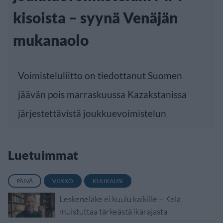
kisoista – syynä Venäjän
mukanaolo
Voimisteluliitto on tiedottanut Suomen
jäävän pois marraskuussa Kazakstanissa
järjestettävistä joukkuevoimistelun
Luetuimmat
PÄIVÄ
VIIKKO
KUUKAUSI
Leskeneläke ei kuulu kaikille – Kela
muistuttaa tärkeästä ikärajasta