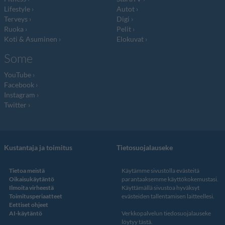
Lifestyle
Autot
Terveys
Digi
Ruoka
Pelit
Koti & Asuminen
Elokuvat
Some
YouTube
Facebook
Instagram
Twitter
Kustantaja ja toimitus
Tietosuojalauseke
Tietoa meistä
Käytämme sivustolla evästeitä
Oikaisukäytäntö
parantaaksemme käyttökokemustasi.
Ilmoita virheestä
Käyttämällä sivustoa hyväksyt
Toimitusperiaatteet
evästeiden tallentamisen laitteellesi.
Eettiset ohjeet
AI-käytäntö
Verkkopalvelun
tiedosuojalauseke
löytyy tästä
.