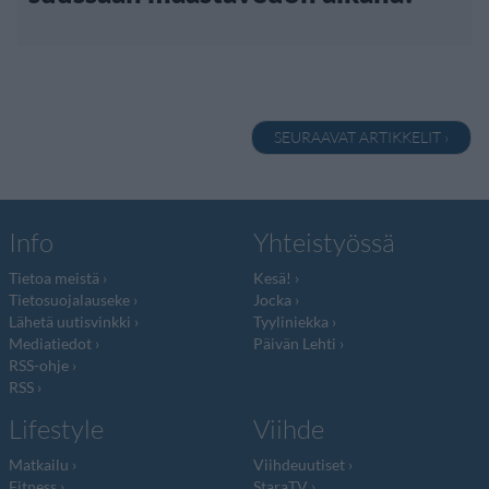
SEURAAVAT ARTIKKELIT ›
Info
Yhteistyössä
Tietoa meistä
Kesä!
Tietosuojalauseke
Jocka
Lähetä uutisvinkki
Tyyliniekka
Mediatiedot
Päivän Lehti
RSS-ohje
RSS
Lifestyle
Viihde
Matkailu
Viihdeuutiset
Fitness
StaraTV