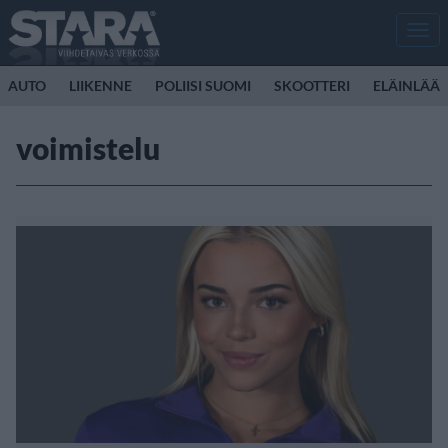
Men
AUTO
LIIKENNE
POLIISI SUOMI
SKOOTTERI
ELÄINLÄÄK
voimistelu