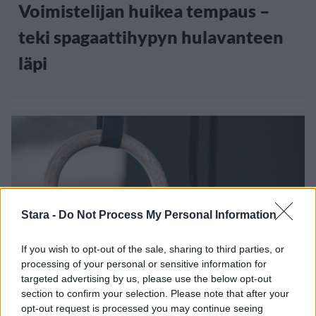
Voimistelijan huikea tempaus –
teki spagaattihypyn hulavanteen
läpi
Stara -
Do Not Process My Personal Information
If you wish to opt-out of the sale, sharing to third parties, or
processing of your personal or sensitive information for
targeted advertising by us, please use the below opt-out
Lifestyle
Terveys
section to confirm your selection. Please note that after your
opt-out request is processed you may continue seeing