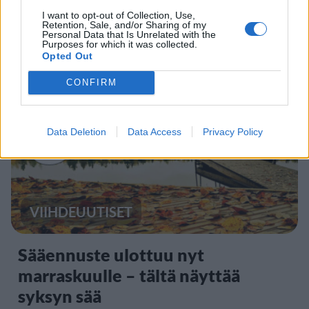
jatkossa toinen lentoyhtiö –
I want to opt-out of Collection, Use,
Retention, Sale, and/or Sharing of my
matkustajille tärkeä rajoitus
Personal Data that Is Unrelated with the
Purposes for which it was collected.
Opted Out
CONFIRM
3
Data Deletion
Data Access
Privacy Policy
VIIHDEUUTISET
Sääennuste ulottuu nyt
marraskuulle – tältä näyttää
syksyn sää