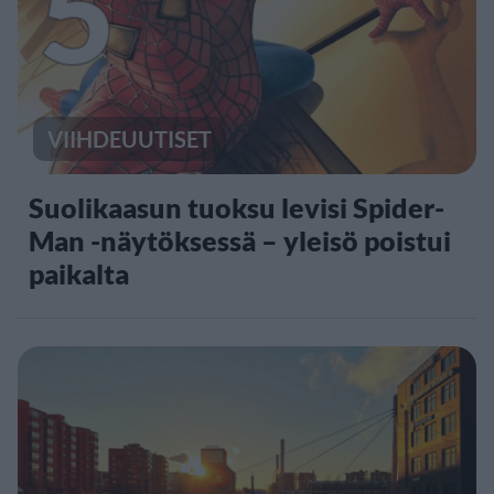
5
VIIHDEUUTISET
Suolikaasun tuoksu levisi Spider-
Man -näytöksessä – yleisö poistui
paikalta