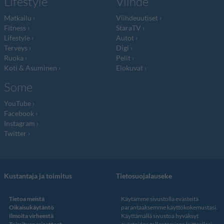
Lifestyle
Viihde
Matkailu
Viihdeuutiset
Fitness
StaraTV
Lifestyle
Autot
Terveys
Digi
Ruoka
Pelit
Koti & Asuminen
Elokuvat
Some
YouTube
Facebook
Instagram
Twitter
Kustantaja ja toimitus
Tietosuojalauseke
Tietoa meistä
Käytämme sivustolla evästeitä
Oikaisukäytäntö
parantaaksemme käyttökokemustasi.
Ilmoita virheestä
Käyttämällä sivustoa hyväksyt