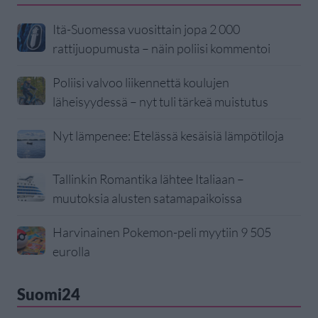
Itä-Suomessa vuosittain jopa 2 000
rattijuopumusta – näin poliisi kommentoi
Poliisi valvoo liikennettä koulujen
läheisyydessä – nyt tuli tärkeä muistutus
Nyt lämpenee: Etelässä kesäisiä lämpötiloja
Tallinkin Romantika lähtee Italiaan –
muutoksia alusten satamapaikoissa
Harvinainen Pokemon-peli myytiin 9 505
eurolla
Suomi24