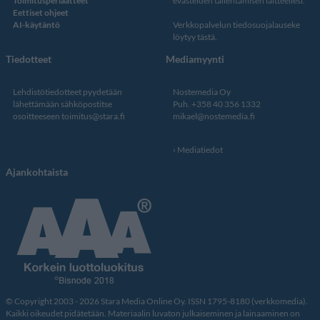
Toimitusperiaatteet
evästeiden tallentamisen laitteellesi.
Eettiset ohjeet
AI-käytäntö
Verkkopalvelun
tiedosuojalauseke
löytyy tästä
.
Tiedotteet
Mediamyynti
Lehdistötiedotteet pyydetään
Nostemedia Oy
lähettämään sähköpostitse
Puh. +358 40 356 1332
osoitteeseen
toimitus@stara.fi
mikael@nostemedia.fi
Mediatiedot
Ajankohtaista
© Copyright 2003 - 2026 Stara Media Online Oy. ISSN 1795-8180 (verkkomedia).
Kaikki oikeudet pidätetään. Materiaalin luvaton julkaiseminen ja lainaaminen on