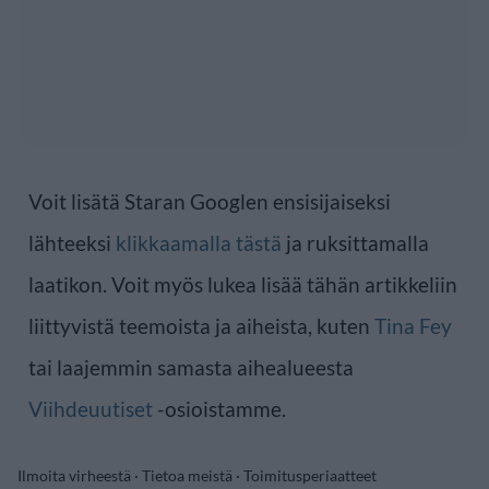
Voit lisätä Staran Googlen ensisijaiseksi
lähteeksi
klikkaamalla tästä
ja ruksittamalla
laatikon. Voit myös lukea lisää tähän artikkeliin
liittyvistä teemoista ja aiheista, kuten
Tina Fey
tai laajemmin samasta aihealueesta
Viihdeuutiset
-osioistamme.
Ilmoita virheestä
·
Tietoa meistä
·
Toimitusperiaatteet