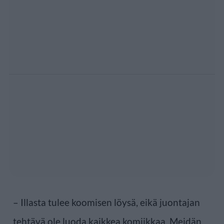
– Illasta tulee koomisen löysä, eikä juontajan
tehtävä ole luoda kaikkea komiikkaa. Meidän