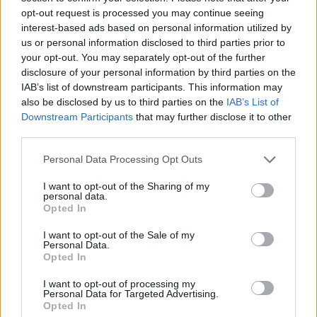
UUTISET
opt-out request is processed you may continue seeing
interest-based ads based on personal information utilized by
us or personal information disclosed to third parties prior to
Leskeneläke ei kuulu kaikille –
your opt-out. You may separately opt-out of the further
Kela muistuttaa tärkeästä
disclosure of your personal information by third parties on the
IAB’s list of downstream participants. This information may
ikärajasta
also be disclosed by us to third parties on the
IAB’s List of
Downstream Participants
that may further disclose it to other
third parties.
2
Personal Data Processing Opt Outs
I want to opt-out of the Sharing of my
personal data.
Opted In
I want to opt-out of the Sale of my
Personal Data.
Opted In
MATKAILU
I want to opt-out of processing my
Personal Data for Targeted Advertising.
Opted In
Finnairin lennoista osan lentää