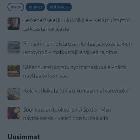
PÄIVÄ
VIIKKO
KUUKAUSI
Leskeneläke ei kuulu kaikille – Kela muistuttaa
tärkeästä ikärajasta
Finnairin lennoista osan lentää jatkossa toinen
lentoyhtiö – matkustajille tärkeä rajoitus
Sääennuste ulottuu nyt marraskuulle – tältä
näyttää syksyn sää
Kela voi leikata tukia ulkomaanmatkan vuoksi
Suolikaasun tuoksu levisi Spider-Man -
näytöksessä – yleisö poistui paikalta
Uusimmat