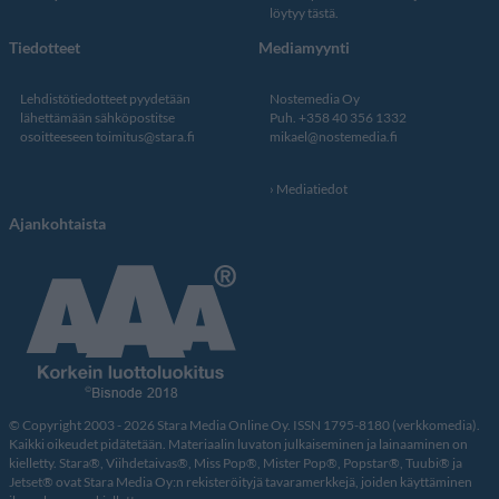
löytyy tästä
.
Tiedotteet
Mediamyynti
Lehdistötiedotteet pyydetään
Nostemedia Oy
lähettämään sähköpostitse
Puh. +358 40 356 1332
osoitteeseen
toimitus@stara.fi
mikael@nostemedia.fi
Mediatiedot
Ajankohtaista
© Copyright 2003 - 2026 Stara Media Online Oy. ISSN 1795-8180 (verkkomedia).
Kaikki oikeudet pidätetään. Materiaalin luvaton julkaiseminen ja lainaaminen on
kielletty. Stara®, Viihdetaivas®, Miss Pop®, Mister Pop®, Popstar®, Tuubi® ja
Jetset® ovat Stara Media Oy:n rekisteröityjä tavaramerkkejä, joiden käyttäminen