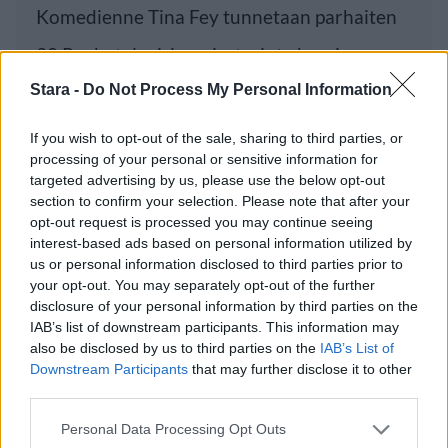
Komedienne Tina Fey tunnetaan parhaiten
30 Rock -televisiosarjasta, jota kyseinen
Stara -
Do Not Process My Personal Information
Luetuimmat
If you wish to opt-out of the sale, sharing to third parties, or
processing of your personal or sensitive information for
targeted advertising by us, please use the below opt-out
PÄIVÄ
VIIKKO
KUUKAUSI
section to confirm your selection. Please note that after your
opt-out request is processed you may continue seeing
Leskeneläke ei kuulu kaikille – Kela
interest-based ads based on personal information utilized by
muistuttaa tärkeästä ikärajasta
us or personal information disclosed to third parties prior to
your opt-out. You may separately opt-out of the further
Työnantaja ei hyväksynyt etälääkärin
disclosure of your personal information by third parties on the
sairauslomatodistuksia – neljälle ei
IAB’s list of downstream participants. This information may
maksettu sairausajan palkkaa
also be disclosed by us to third parties on the
IAB’s List of
Downstream Participants
that may further disclose it to other
Finnairin lennoista osan lentää jatkossa
third parties.
toinen lentoyhtiö – matkustajille tärkeä
rajoitus
Personal Data Processing Opt Outs