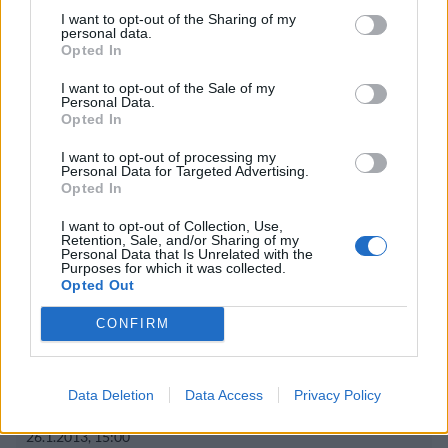
Lapin pelastushelikopteri Aslakin toiminta
I want to opt-out of the Sharing of my
personal data.
päättyy – rahat loppuivat
Opted In
Kela muuttaa terapiakäytäntöä
I want to opt-out of the Sale of my
Personal Data.
Opted In
I want to opt-out of processing my
Personal Data for Targeted Advertising.
Opted In
I want to opt-out of Collection, Use,
Retention, Sale, and/or Sharing of my
Personal Data that Is Unrelated with the
Purposes for which it was collected.
Opted Out
CONFIRM
Viihdeuutiset
Data Deletion
Data Access
Privacy Policy
26.1.2013, 15:00