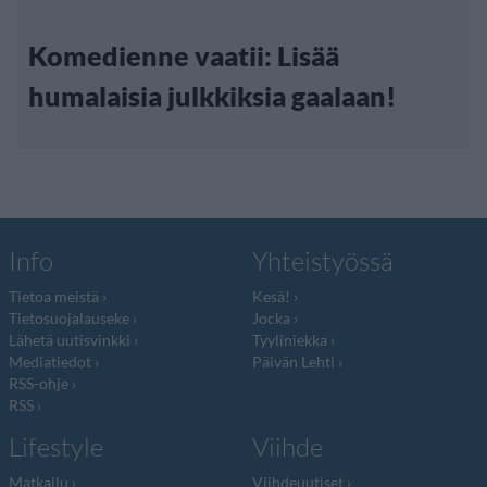
Komedienne vaatii: Lisää
humalaisia julkkiksia gaalaan!
Info
Yhteistyössä
Tietoa meistä
Kesä!
Tietosuojalauseke
Jocka
Lähetä uutisvinkki
Tyyliniekka
Mediatiedot
Päivän Lehti
RSS-ohje
RSS
Lifestyle
Viihde
Matkailu
Viihdeuutiset