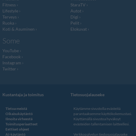
Fitness
StaraTV
Lifestyle
Autot
Terveys
Digi
Ruoka
Pelit
Koti & Asuminen
Elokuvat
Some
YouTube
Facebook
Instagram
Twitter
Kustantaja ja toimitus
Tietosuojalauseke
Tietoa meistä
Käytämme sivustolla evästeitä
Oikaisukäytäntö
parantaaksemme käyttökokemustasi.
Ilmoita virheestä
Käyttämällä sivustoa hyväksyt
Toimitusperiaatteet
evästeiden tallentamisen laitteellesi.
Eettiset ohjeet
AI-käytäntö
Verkkopalvelun
tiedosuojalauseke