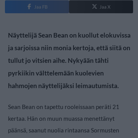
Jaa FB
Jaa X
Näyttelijä Sean Bean on kuollut elokuvissa
ja sarjoissa niin monia kertoja, että siitä on
tullut jo vitsien aihe. Nykyään tähti
pyrkiikin välttelemään kuolevien
hahmojen näyttelijäksi leimautumista.
Sean Bean on tapettu rooleissaan peräti 21
kertaa. Hän on muun muassa menettänyt
päänsä, saanut nuolia rintaansa Sormusten