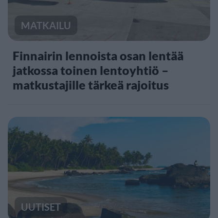
MATKAILU
Finnairin lennoista osan lentää
jatkossa toinen lentoyhtiö –
matkustajille tärkeä rajoitus
UUTISET