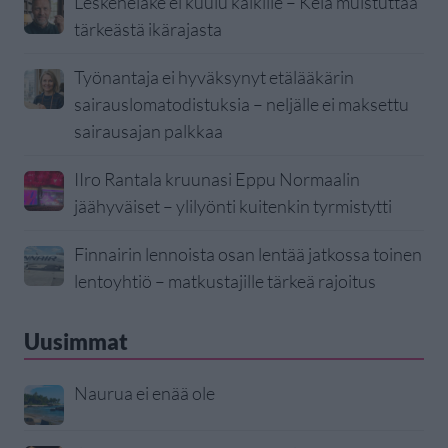
Leskeneläke ei kuulu kaikille – Kela muistuttaa
tärkeästä ikärajasta
Työnantaja ei hyväksynyt etälääkärin
sairauslomatodistuksia – neljälle ei maksettu
sairausajan palkkaa
IIro Rantala kruunasi Eppu Normaalin
jäähyväiset – ylilyönti kuitenkin tyrmistytti
Finnairin lennoista osan lentää jatkossa toinen
lentoyhtiö – matkustajille tärkeä rajoitus
Uusimmat
Naurua ei enää ole