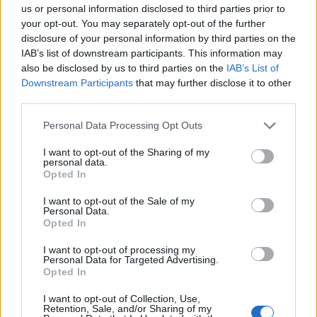
3
us or personal information disclosed to third parties prior to
your opt-out. You may separately opt-out of the further
disclosure of your personal information by third parties on the
IAB’s list of downstream participants. This information may
also be disclosed by us to third parties on the
IAB’s List of
Downstream Participants
that may further disclose it to other
third parties.
UUTISET
Personal Data Processing Opt Outs
I want to opt-out of the Sharing of my
Työnantaja ei hyväksynyt
personal data.
Opted In
etälääkärin
I want to opt-out of the Sale of my
sairauslomatodistuksia – neljälle
Personal Data.
Opted In
ei maksettu sairausajan palkkaa
I want to opt-out of processing my
Personal Data for Targeted Advertising.
Opted In
I want to opt-out of Collection, Use,
Retention, Sale, and/or Sharing of my