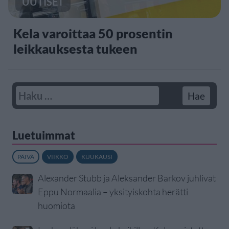
UUTISET
Kela varoittaa 50 prosentin
leikkauksesta tukeen
Luetuimmat
PÄIVÄ
VIIKKO
KUUKAUSI
Alexander Stubb ja Aleksander Barkov juhlivat
Eppu Normaalia – yksityiskohta herätti
huomiota