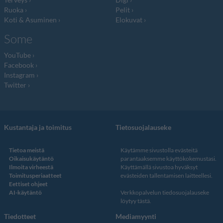
Ruoka
Pelit
Koti & Asuminen
Elokuvat
Some
YouTube
Facebook
Instagram
Twitter
Kustantaja ja toimitus
Tietosuojalauseke
Tietoa meistä
Käytämme sivustolla evästeitä
Oikaisukäytäntö
parantaaksemme käyttökokemustasi.
Ilmoita virheestä
Käyttämällä sivustoa hyväksyt
Toimitusperiaatteet
evästeiden tallentamisen laitteellesi.
Eettiset ohjeet
AI-käytäntö
Verkkopalvelun
tiedosuojalauseke
löytyy tästä
.
Tiedotteet
Mediamyynti