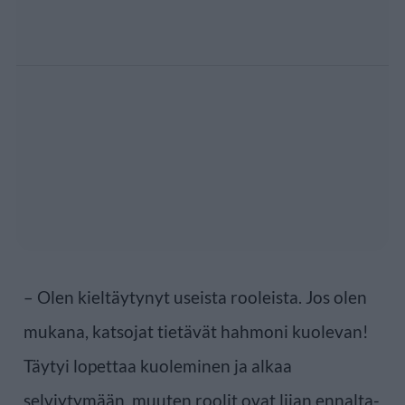
– Olen kieltäytynyt useista rooleista. Jos olen
mukana, katsojat tietävät hahmoni kuolevan!
Täytyi lopettaa kuoleminen ja alkaa
selviytymään, muuten roolit ovat liian ennalta-