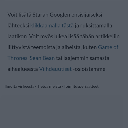
Voit lisätä Staran Googlen ensisijaiseksi
lähteeksi
klikkaamalla tästä
ja ruksittamalla
laatikon. Voit myös lukea lisää tähän artikkeliin
liittyvistä teemoista ja aiheista, kuten
Game of
Thrones
,
Sean Bean
tai laajemmin samasta
aihealueesta
Viihdeuutiset
-osioistamme.
Ilmoita virheestä
·
Tietoa meistä
·
Toimitusperiaatteet