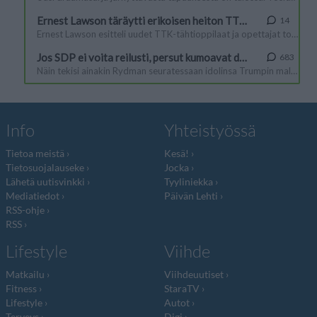
Info
Yhteistyössä
Tietoa meistä
Kesä!
Tietosuojalauseke
Jocka
Lähetä uutisvinkki
Tyyliniekka
Mediatiedot
Päivän Lehti
RSS-ohje
RSS
Lifestyle
Viihde
Matkailu
Viihdeuutiset
Fitness
StaraTV
Lifestyle
Autot
Terveys
Digi