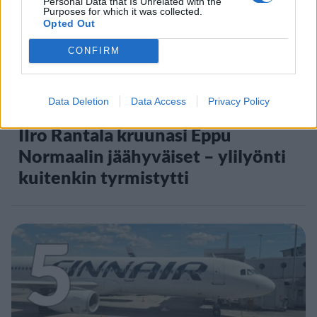
4
Personal Data that Is Unrelated with the
Purposes for which it was collected.
Opted Out
CONFIRM
VIIHDEUUTISET
Data Deletion
Data Access
Privacy Policy
IIro Rantala kruunasi Eppu
Normaalin jäähyväiset – ylilyönti
kuitenkin tyrmistytti
5