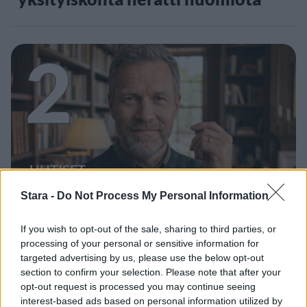
2
UUTISET
Stara -
Do Not Process My Personal Information
Leskeneläke ei kuulu kaikille –
Kela muistuttaa tärkeästä
If you wish to opt-out of the sale, sharing to third parties, or
processing of your personal or sensitive information for
ikärajasta
targeted advertising by us, please use the below opt-out
section to confirm your selection. Please note that after your
opt-out request is processed you may continue seeing
interest-based ads based on personal information utilized by