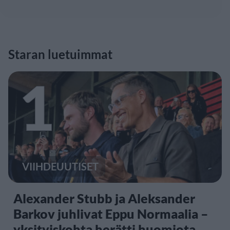
Staran luetuimmat
1
VIIHDEUUTISET
Alexander Stubb ja Aleksander
Barkov juhlivat Eppu Normaalia –
yksityiskohta herätti huomiota