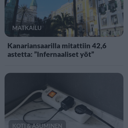
MATKAILU
Kanariansaarilla mitattiin 42,6
astetta: ”Infernaaliset yöt”
KOTI & ASUMINEN