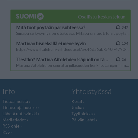
Info
Yhteistyössä
Tietoa meistä
Kesä!
Tietosuojalauseke
Jocka
Lähetä uutisvinkki
Tyyliniekka
Mediatiedot
Päivän Lehti
RSS-ohje
RSS