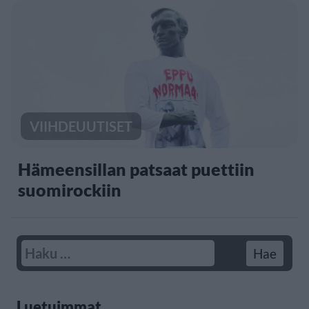
VIIHDEUUTISET
Hämeensillan patsaat puettiin
suomirockiin
Luetuimmat