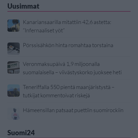
Uusimmat
Kanariansaarilla mitattiin 42,6 astetta:
”Infernaaliset yöt”
Pörssisähkön hinta romahtaa torstaina
Veronmaksupäivä 1,9 miljoonalla
suomalaisella – viivästyskorko juoksee heti
Teneriffalla 550 pientä maanjäristystä –
tutkijat kommentoivat riskejä
Hämeensillan patsaat puettiin suomirockiin
Suomi24