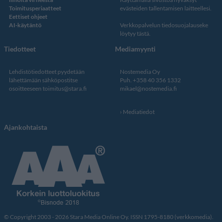
Toimitusperiaatteet
evästeiden tallentamisen laitteellesi.
Eettiset ohjeet
AI-käytäntö
Verkkopalvelun
tiedosuojalauseke
löytyy tästä
.
Tiedotteet
Mediamyynti
Lehdistötiedotteet pyydetään
Nostemedia Oy
lähettämään sähköpostitse
Puh. +358 40 356 1332
osoitteeseen
toimitus@stara.fi
mikael@nostemedia.fi
Mediatiedot
Ajankohtaista
© Copyright 2003 - 2026 Stara Media Online Oy. ISSN 1795-8180 (verkkomedia).