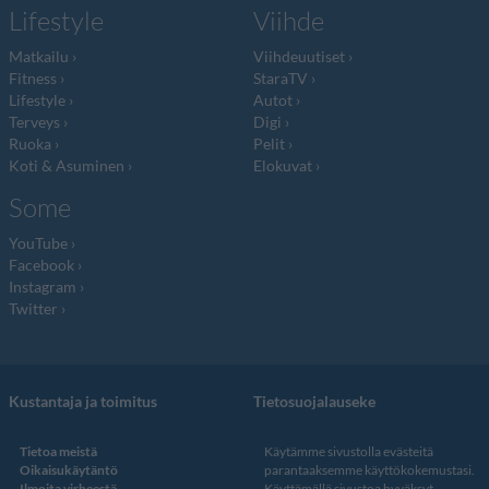
Lifestyle
Viihde
Matkailu
Viihdeuutiset
Fitness
StaraTV
Lifestyle
Autot
Terveys
Digi
Ruoka
Pelit
Koti & Asuminen
Elokuvat
Some
YouTube
Facebook
Instagram
Twitter
Kustantaja ja toimitus
Tietosuojalauseke
Tietoa meistä
Käytämme sivustolla evästeitä
Oikaisukäytäntö
parantaaksemme käyttökokemustasi.
Ilmoita virheestä
Käyttämällä sivustoa hyväksyt