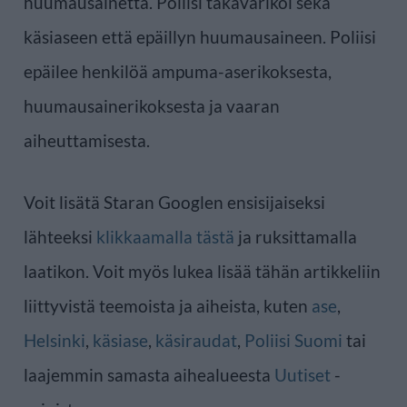
huumausainetta. Poliisi takavarikoi sekä
käsiaseen että epäillyn huumausaineen. Poliisi
epäilee henkilöä ampuma-aserikoksesta,
huumausainerikoksesta ja vaaran
aiheuttamisesta.
Voit lisätä Staran Googlen ensisijaiseksi
lähteeksi
klikkaamalla tästä
ja ruksittamalla
laatikon. Voit myös lukea lisää tähän artikkeliin
liittyvistä teemoista ja aiheista, kuten
ase
,
Helsinki
,
käsiase
,
käsiraudat
,
Poliisi Suomi
tai
laajemmin samasta aihealueesta
Uutiset
-