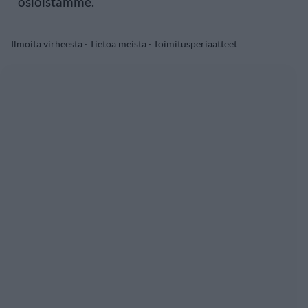
osioistamme.
Ilmoita virheestä
·
Tietoa meistä
·
Toimitusperiaatteet