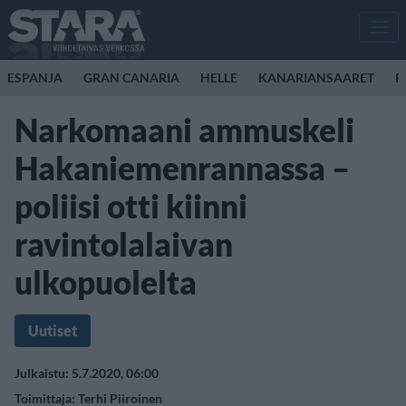
Men
ESPANJA
GRAN CANARIA
HELLE
KANARIANSAARET
P
Narkomaani ammuskeli
Hakaniemenrannassa –
poliisi otti kiinni
ravintolalaivan
ulkopuolelta
Uutiset
Julkaistu: 5.7.2020, 06:00
Toimittaja:
Terhi Piiroinen