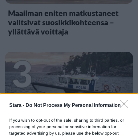
Maailman eniten matkustaneet
valitsivat suosikkikohteensa –
yllättävä voittaja
3
Stara -
Do Not Process My Personal Information
UUTISET
If you wish to opt-out of the sale, sharing to third parties, or
Rikossarja paljastui Turun
processing of your personal or sensitive information for
targeted advertising by us, please use the below opt-out
saaristossa – poliisi epäilee viittä