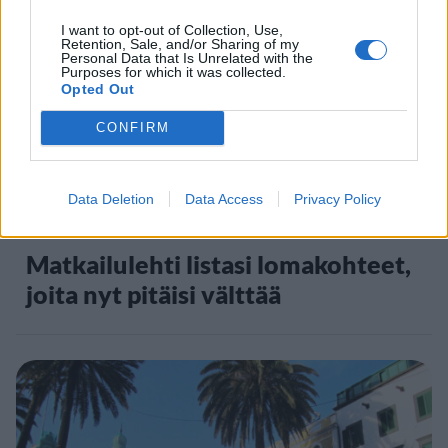
5
I want to opt-out of Collection, Use,
Retention, Sale, and/or Sharing of my
Personal Data that Is Unrelated with the
Purposes for which it was collected.
Opted Out
CONFIRM
MATKAILU
Data Deletion
Data Access
Privacy Policy
Matkailulehti listasi lomakohteet,
joita nyt pitäisi välttää