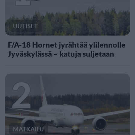
UUTISET
F/A-18 Hornet jyrähtää ylilennolle
Jyväskylässä – katuja suljetaan
2
MATKAILU