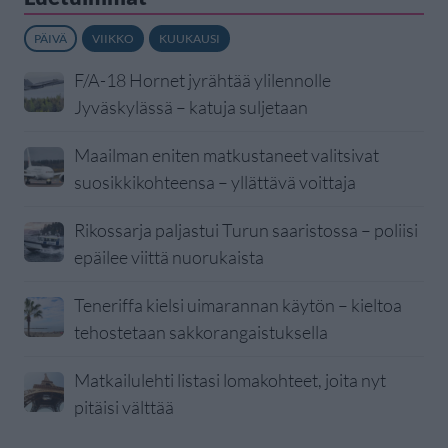
PÄIVÄ
VIIKKO
KUUKAUSI
F/A-18 Hornet jyrähtää ylilennolle
Jyväskylässä – katuja suljetaan
Maailman eniten matkustaneet valitsivat
suosikkikohteensa – yllättävä voittaja
Rikossarja paljastui Turun saaristossa – poliisi
epäilee viittä nuorukaista
Teneriffa kielsi uimarannan käytön – kieltoa
tehostetaan sakkorangaistuksella
Matkailulehti listasi lomakohteet, joita nyt
pitäisi välttää