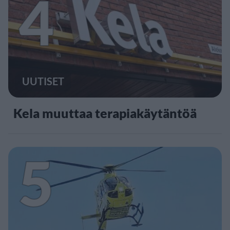
4
UUTISET
Kela muuttaa terapiakäytäntöä
5