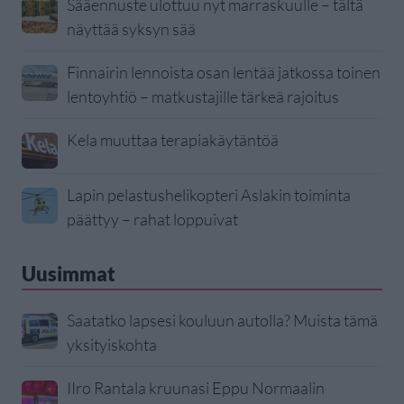
Sääennuste ulottuu nyt marraskuulle – tältä
näyttää syksyn sää
Finnairin lennoista osan lentää jatkossa toinen
lentoyhtiö – matkustajille tärkeä rajoitus
Kela muuttaa terapiakäytäntöä
Lapin pelastushelikopteri Aslakin toiminta
päättyy – rahat loppuivat
Uusimmat
Saatatko lapsesi kouluun autolla? Muista tämä
yksityiskohta
IIro Rantala kruunasi Eppu Normaalin