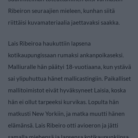
Ribeiron seuraajien mieleen, kunhan siitä
riittäisi kuvamateriaalia jaettavaksi saakka.
Lais Ribeiroa haukuttiin lapsena
kotikaupungissaan rumaksi ankanpoikaseksi.
Malliuralle hän päätyi 18-vuotiaana, kun ystävä
sai ylipuhuttua hänet mallicastingiin. Paikalliset
mallitoimistot eivät hyväksyneet Laisia, koska
hän ei ollut tarpeeksi kurvikas. Lopulta hän
matkusti New Yorkiin, ja matka muutti hänen
elämänsä. Lais Ribeiro otti avioeron ja jätti
samalla miehensä ja lapsensa kotikaupunkiinsa