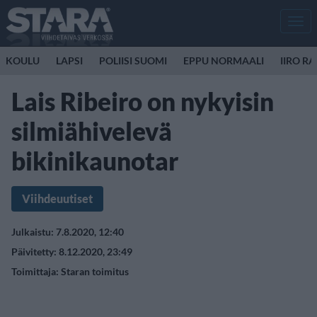
Men
KOULU
LAPSI
POLIISI SUOMI
EPPU NORMAALI
IIRO R
Lais Ribeiro on nykyisin
silmiähivelevä
bikinikaunotar
Viihdeuutiset
Julkaistu: 7.8.2020, 12:40
Päivitetty: 8.12.2020, 23:49
Toimittaja:
Staran toimitus