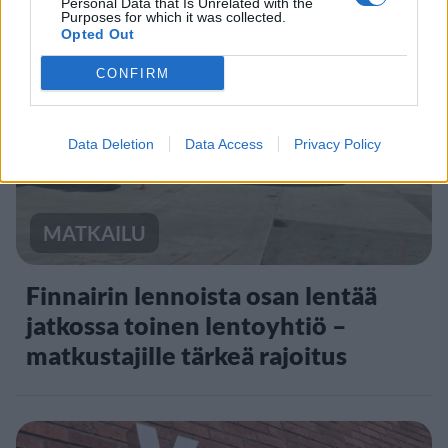
Personal Data that Is Unrelated with the
Purposes for which it was collected.
Opted Out
3
CONFIRM
Data Deletion
Data Access
Privacy Policy
MATKAILU
Finnairin lennoista osan lentää
jatkossa toinen lentoyhtiö –
matkustajille tärkeä rajoitus