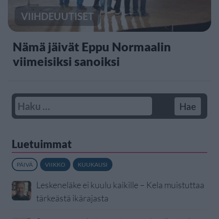
VIIHDEUUTISET
Nämä jäivät Eppu Normaalin
viimeisiksi sanoiksi
Luetuimmat
PÄIVÄ
VIIKKO
KUUKAUSI
Leskeneläke ei kuulu kaikille – Kela muistuttaa
tärkeästä ikärajasta