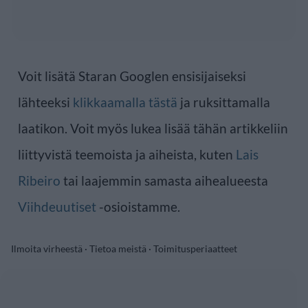
Voit lisätä Staran Googlen ensisijaiseksi
lähteeksi
klikkaamalla tästä
ja ruksittamalla
laatikon. Voit myös lukea lisää tähän artikkeliin
liittyvistä teemoista ja aiheista, kuten
Lais
Ribeiro
tai laajemmin samasta aihealueesta
Viihdeuutiset
-osioistamme.
Ilmoita virheestä
·
Tietoa meistä
·
Toimitusperiaatteet