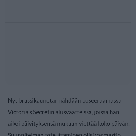
Nyt brassikaunotar nähdään poseeraamassa
Victoria’s Secretin alusvaatteissa, joissa hän
aikoi päivityksensä mukaan viettää koko päivän.
Suunnitelman toteuttaminen olisi varmastin