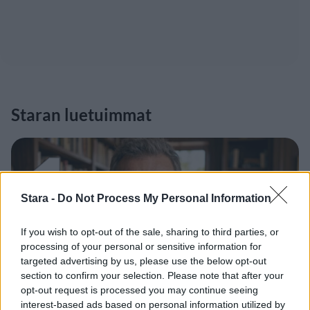
Staran luetuimmat
1
Stara -
Do Not Process My Personal Information
If you wish to opt-out of the sale, sharing to third parties, or
processing of your personal or sensitive information for
targeted advertising by us, please use the below opt-out
UUTISET
section to confirm your selection. Please note that after your
opt-out request is processed you may continue seeing
Leskeneläke ei kuulu kaikille –
interest-based ads based on personal information utilized by