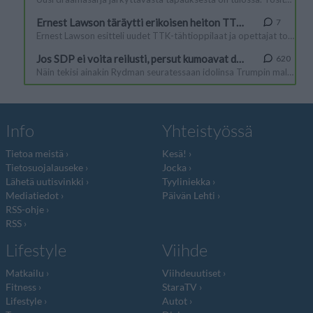
Info
Yhteistyössä
Tietoa meistä
Kesä!
Tietosuojalauseke
Jocka
Lähetä uutisvinkki
Tyyliniekka
Mediatiedot
Päivän Lehti
RSS-ohje
RSS
Lifestyle
Viihde
Matkailu
Viihdeuutiset
Fitness
StaraTV
Lifestyle
Autot