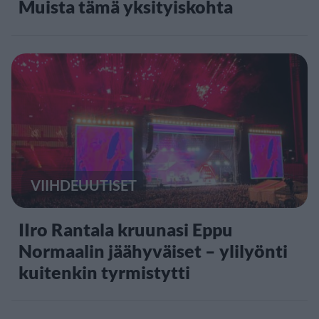
Muista tämä yksityiskohta
VIIHDEUUTISET
IIro Rantala kruunasi Eppu
Normaalin jäähyväiset – ylilyönti
kuitenkin tyrmistytti