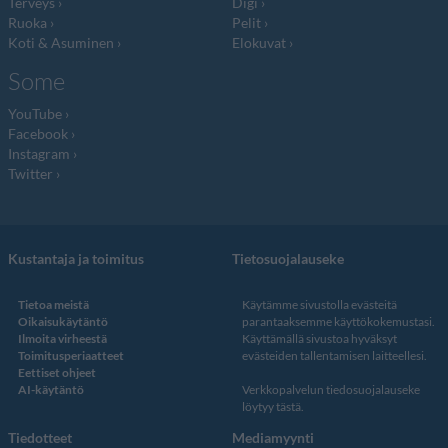
Terveys
Digi
Ruoka
Pelit
Koti & Asuminen
Elokuvat
Some
YouTube
Facebook
Instagram
Twitter
Kustantaja ja toimitus
Tietosuojalauseke
Tietoa meistä
Käytämme sivustolla evästeitä
Oikaisukäytäntö
parantaaksemme käyttökokemustasi.
Ilmoita virheestä
Käyttämällä sivustoa hyväksyt
Toimitusperiaatteet
evästeiden tallentamisen laitteellesi.
Eettiset ohjeet
AI-käytäntö
Verkkopalvelun
tiedosuojalauseke
löytyy tästä
.
Tiedotteet
Mediamyynti