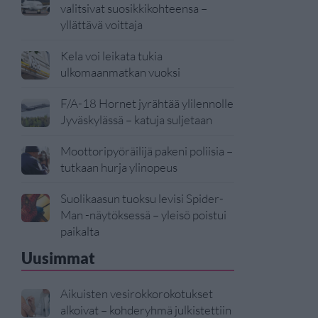
valitsivat suosikkikohteensa –
yllättävä voittaja
Kela voi leikata tukia
ulkomaanmatkan vuoksi
F/A-18 Hornet jyrähtää ylilennolle
Jyväskylässä – katuja suljetaan
Moottoripyöräilijä pakeni poliisia –
tutkaan hurja ylinopeus
Suolikaasun tuoksu levisi Spider-
Man -näytöksessä – yleisö poistui
paikalta
Uusimmat
Aikuisten vesirokkorokotukset
alkoivat – kohderyhmä julkistettiin