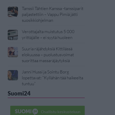
Tanssii Tähtien Kanssa -tanssiparit
paljastettiin – Vappu Pimiä jätti
suosikkiohjelman
Verottajalta muistutus 5 000
yrittäjälle – ei syytä huoleen
Suuria räjähdyksiä Kittilässä
elokuussa – puolustusvoimat
suorittaa massaräjäytyksiä
Janni Hussi ja Sointu Borg
lopettavat: ”Kyllähän tää haikeelta
tuntuu”
Suomi24