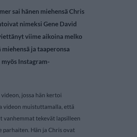
mer sai hänen miehensä Chris
antoivat nimeksi Gene David
iettänyt viime aikoina melko
ä miehensä ja taaperonsa
ä myös Instagram-
videon, jossa hän kertoi
a videon muistuttamalla, että
set vanhemmat tekevät lapsilleen
le parhaiten. Hän ja Chris ovat