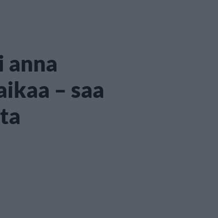
i anna
aikaa – saa
ota