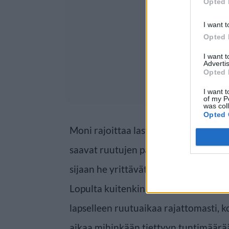
Opted 
I want t
Opted 
I want 
Advertis
Opted 
I want t
of my P
was col
Opted 
Moni rajoittaa lasten television katso
saavat ruutujen parissa viettää. Amy
sijaan he yrittävät rohkaista poikaans
Lopulta kuitenkin paljastuu, että Sch
lapselleen ruutuaikaa rajattomasti, k
aikaa mihinkään tiettyyn tuntimäärä