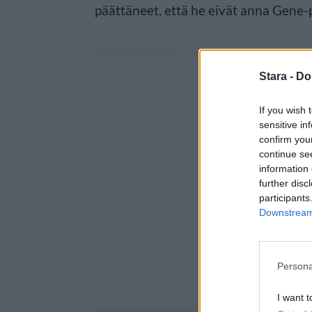
päättäneet, että he eivät anna Gene-
Stara -
Do
If you wish 
sensitive in
confirm you
continue se
information 
further disc
participants
Downstream 
Persona
I want t