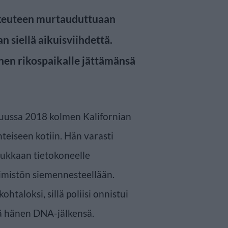
nkeuteen murtauduttuaan
n siellä aikuisviihdettä.
hänen rikospaikalle jättämänsä
uussa 2018 kolmen Kalifornian
teiseen kotiin. Hän varasti
sukkaan tietokoneelle
imistön siemennesteellään.
ohtaloksi, sillä poliisi onnistui
tä hänen DNA-jälkensä.