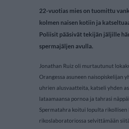
22-vuotias mies on tuomittu va
kolmen naisen kotiin ja katseltuaa
Poliisit pääsivät tekijän jäljille 
spermajäljen avulla.
Jonathan Ruiz oli murtautunut lokak
Orangessa asuneen naisopiskelijan yh
uhrien alusvaatteita, katseli yhden a
lataamaansa pornoa ja tahrasi näppä
Spermatahra koitui lopulta rikollisen k
rikoslaboratoriossa selvittämään sii