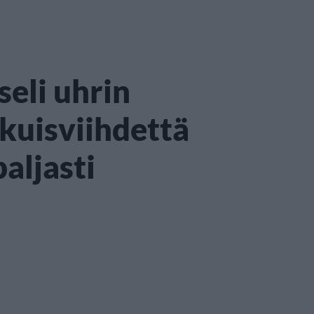
eli uhrin
ikuisviihdettä
aljasti