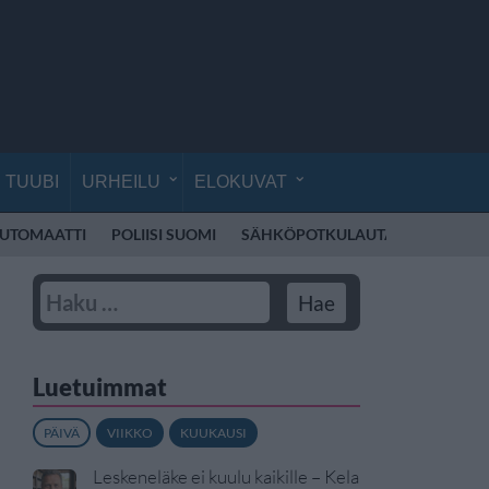
TUUBI
URHEILU
ELOKUVAT
UTOMAATTI
POLIISI SUOMI
SÄHKÖPOTKULAUTA
CIRQUE D
Luetuimmat
PÄIVÄ
VIIKKO
KUUKAUSI
Leskeneläke ei kuulu kaikille – Kela