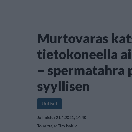
Murtovaras kats
tietokoneella a
– spermatahra p
syyllisen
Uutiset
Julkaistu: 21.4.2021, 14:40
Toimittaja:
Tim Isokivi