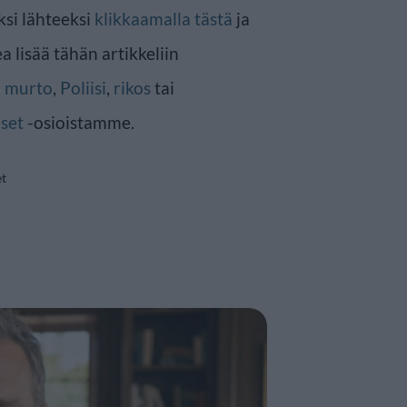
ksi lähteeksi
klikkaamalla tästä
ja
a lisää tähän artikkeliin
n
murto
,
Poliisi
,
rikos
tai
set
-osioistamme.
et