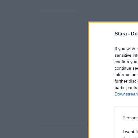
Stara -
Do
If you wish 
sensitive in
confirm you
continue se
information 
further disc
participants
Downstream 
Persona
I want t