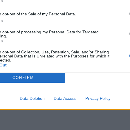
In
o opt-out of the Sale of my Personal Data.
In
to opt-out of processing my Personal Data for Targeted
ing.
In
o opt-out of Collection, Use, Retention, Sale, and/or Sharing
ersonal Data that Is Unrelated with the Purposes for which it
rboinnin lisäksi Jonathan Ruiz
lected.
Out
uonut maitoa. Hän myönsi
CONFIRM
yneensä murtovarkauteen ja
dyn sopimuksen myötä hänet
Data Deletion
Data Access
Privacy Policy
n vuoden vankeusrangaistukseen,