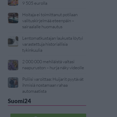
9 505 eurolla
Hoitaja ei toimittanut potilaan
valituskirjelmää eteenpäin –
sairaalalle huomautus
Lentomatkustajan laukusta löytyi
varastettuja historiallisia
tykinkuulia
2 000 000 mehiläistä valtasi
naapuruston – hurja näky videolle
Poliisi varoittaa: Huijarit pyytävät
ihmisiä nostamaan rahaa
automaatista
Suomi24