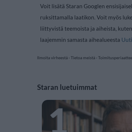
Voit lisätä Staran Googlen ensisijaise
ruksittamalla laatikon. Voit myös luke
liittyvistä teemoista ja aiheista, kute
laajemmin samasta aihealueesta
Uuti
Ilmoita virheestä
·
Tietoa meistä
·
Toimitusperiaatte
Staran luetuimmat
1