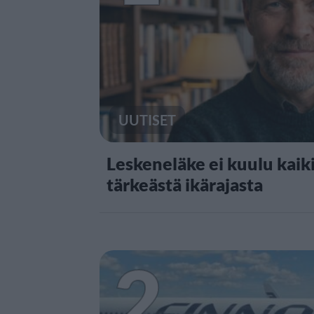
UUTISET
Leskeneläke ei kuulu kaiki
tärkeästä ikärajasta
2