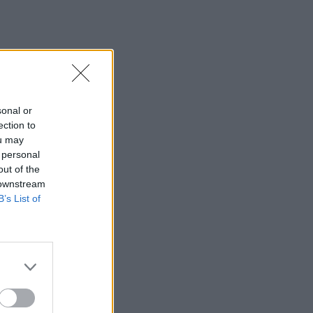
sonal or
ection to
ou may
 personal
out of the
 downstream
B’s List of