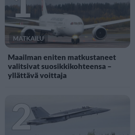
1
MATKAILU
Maailman eniten matkustaneet
valitsivat suosikkikohteensa –
yllättävä voittaja
2