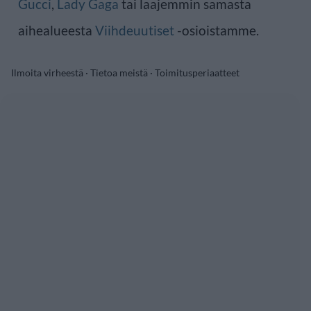
Gucci
,
Lady Gaga
tai laajemmin samasta
aihealueesta
Viihdeuutiset
-osioistamme.
Ilmoita virheestä
·
Tietoa meistä
·
Toimitusperiaatteet