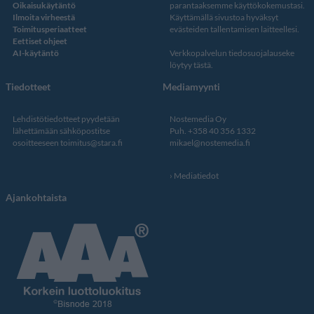
Oikaisukäytäntö
parantaaksemme käyttökokemustasi.
Ilmoita virheestä
Käyttämällä sivustoa hyväksyt
Toimitusperiaatteet
evästeiden tallentamisen laitteellesi.
Eettiset ohjeet
AI-käytäntö
Verkkopalvelun
tiedosuojalauseke
löytyy tästä
.
Tiedotteet
Mediamyynti
Lehdistötiedotteet pyydetään
Nostemedia Oy
lähettämään sähköpostitse
Puh. +358 40 356 1332
osoitteeseen
toimitus@stara.fi
mikael@nostemedia.fi
Mediatiedot
Ajankohtaista