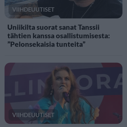
VIIHDEUUTISET
Uniikilta suorat sanat Tanssii
tähtien kanssa osallistumisesta:
”Pelonsekaisia tunteita”
VIIHDEUUTISET