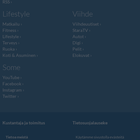
RSS
Lifestyle
Viihde
Matkailu
Viihdeuutiset
Fitness
StaraTV
Lifestyle
Autot
Terveys
Digi
Ruoka
Pelit
Koti & Asuminen
Elokuvat
Some
YouTube
Facebook
Instagram
Twitter
Kustantaja ja toimitus
Tietosuojalauseke
Tietoa meistä
Käytämme sivustolla evästeitä