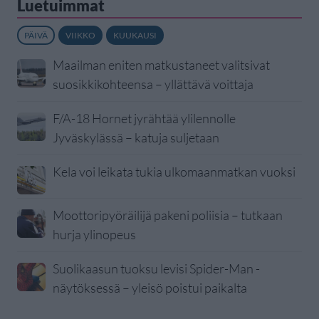
Luetuimmat
PÄIVÄ
VIIKKO
KUUKAUSI
Maailman eniten matkustaneet valitsivat
suosikkikohteensa – yllättävä voittaja
F/A-18 Hornet jyrähtää ylilennolle
Jyväskylässä – katuja suljetaan
Kela voi leikata tukia ulkomaanmatkan vuoksi
Moottoripyöräilijä pakeni poliisia – tutkaan
hurja ylinopeus
Suolikaasun tuoksu levisi Spider-Man -
näytöksessä – yleisö poistui paikalta