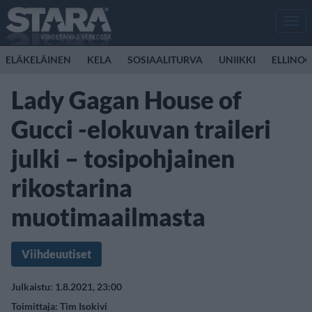
Men
ELÄKELÄINEN
KELA
SOSIAALITURVA
UNIIKKI
ELLINO
Lady Gagan House of
Gucci -elokuvan traileri
julki – tosipohjainen
rikostarina
muotimaailmasta
Viihdeuutiset
Julkaistu: 1.8.2021, 23:00
Toimittaja:
Tim Isokivi