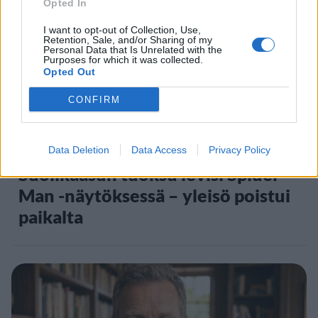
Opted In
5
I want to opt-out of Collection, Use,
Retention, Sale, and/or Sharing of my
Personal Data that Is Unrelated with the
Purposes for which it was collected.
Opted Out
CONFIRM
VIIHDEUUTISET
Data Deletion
Data Access
Privacy Policy
Suolikaasun tuoksu levisi Spider-
Man -näytöksessä – yleisö poistui
paikalta