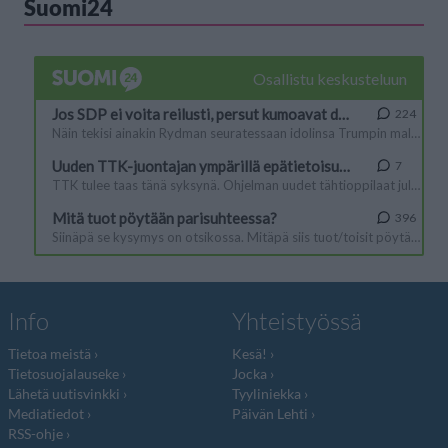
Suomi24
Info
Yhteistyössä
Tietoa meistä
Kesä!
Tietosuojalauseke
Jocka
Lähetä uutisvinkki
Tyyliniekka
Mediatiedot
Päivän Lehti
RSS-ohje