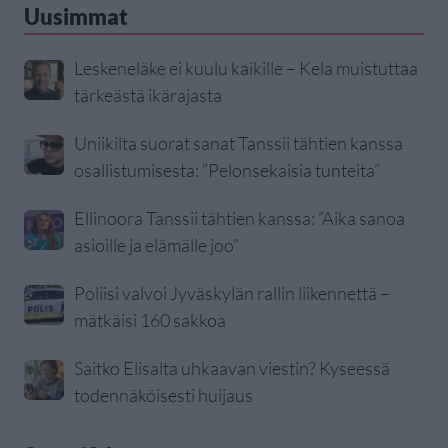
Uusimmat
Leskeneläke ei kuulu kaikille – Kela muistuttaa
tärkeästä ikärajasta
Uniikilta suorat sanat Tanssii tähtien kanssa
osallistumisesta: ”Pelonsekaisia tunteita”
Ellinoora Tanssii tähtien kanssa: ”Aika sanoa
asioille ja elämälle joo”
Poliisi valvoi Jyväskylän rallin liikennettä –
mätkäisi 160 sakkoa
Saitko Elisalta uhkaavan viestin? Kyseessä
todennäköisesti huijaus