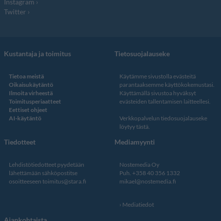
Instagram
Twitter
Kustantaja ja toimitus
Tietosuojalauseke
Tietoa meistä
Käytämme sivustolla evästeitä
Oikaisukäytäntö
parantaaksemme käyttökokemustasi.
Ilmoita virheestä
Käyttämällä sivustoa hyväksyt
Toimitusperiaatteet
evästeiden tallentamisen laitteellesi.
Eettiset ohjeet
AI-käytäntö
Verkkopalvelun
tiedosuojalauseke
löytyy tästä
.
Tiedotteet
Mediamyynti
Lehdistötiedotteet pyydetään
Nostemedia Oy
lähettämään sähköpostitse
Puh. +358 40 356 1332
osoitteeseen
toimitus@stara.fi
mikael@nostemedia.fi
Mediatiedot
Ajankohtaista