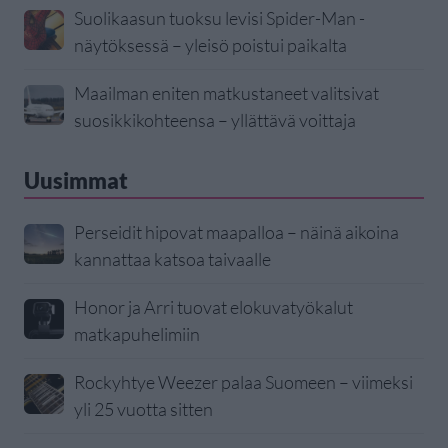
Suolikaasun tuoksu levisi Spider-Man -
näytöksessä – yleisö poistui paikalta
Maailman eniten matkustaneet valitsivat
suosikkikohteensa – yllättävä voittaja
Uusimmat
Perseidit hipovat maapalloa – näinä aikoina
kannattaa katsoa taivaalle
Honor ja Arri tuovat elokuvatyökalut
matkapuhelimiin
Rockyhtye Weezer palaa Suomeen – viimeksi
yli 25 vuotta sitten