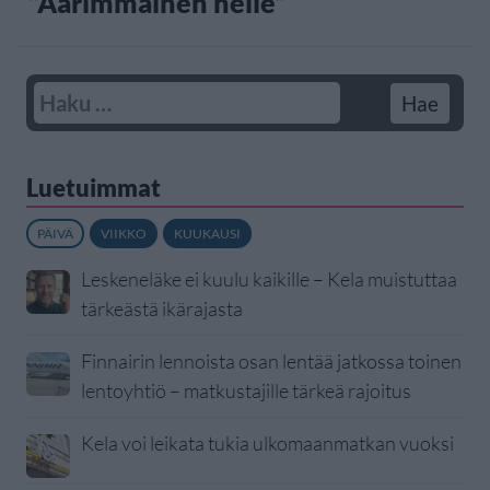
”Äärimmäinen helle”
Luetuimmat
PÄIVÄ
VIIKKO
KUUKAUSI
Leskeneläke ei kuulu kaikille – Kela muistuttaa
tärkeästä ikärajasta
Finnairin lennoista osan lentää jatkossa toinen
lentoyhtiö – matkustajille tärkeä rajoitus
Kela voi leikata tukia ulkomaanmatkan vuoksi