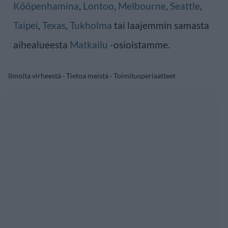
Kööpenhamina
,
Lontoo
,
Melbourne
,
Seattle
,
Taipei
,
Texas
,
Tukholma
tai laajemmin samasta
aihealueesta
Matkailu
-osioistamme.
Ilmoita virheestä
·
Tietoa meistä
·
Toimitusperiaatteet