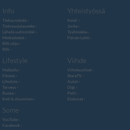
Info
Yhteistyössä
Tietoa meistä
Kesä!
Tietosuojalauseke
Jocka
Lähetä uutisvinkki
Tyyliniekka
Mediatiedot
Päivän Lehti
RSS-ohje
RSS
Lifestyle
Viihde
Matkailu
Viihdeuutiset
Fitness
StaraTV
Lifestyle
Autot
Terveys
Digi
Ruoka
Pelit
Koti & Asuminen
Elokuvat
Some
YouTube
Facebook