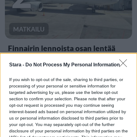
MATKAILU
Finnairin lennoista osan lentää
jatkossa toinen lentoyhtiö –
matkustajille tärkeä rajoitus
Stara -
Do Not Process My Personal Information
If you wish to opt-out of the sale, sharing to third parties, or
processing of your personal or sensitive information for
3
targeted advertising by us, please use the below opt-out
section to confirm your selection. Please note that after your
opt-out request is processed you may continue seeing
interest-based ads based on personal information utilized by
us or personal information disclosed to third parties prior to
your opt-out. You may separately opt-out of the further
disclosure of your personal information by third parties on the