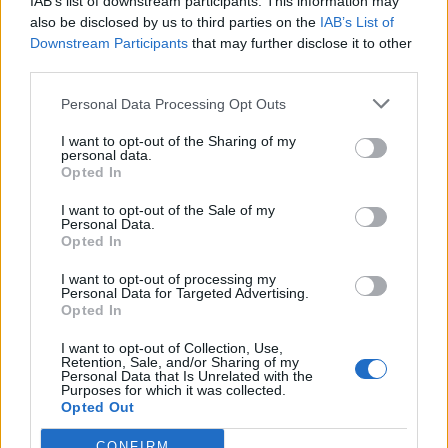
IAB’s list of downstream participants. This information may
UUTISET
also be disclosed by us to third parties on the
IAB’s List of
Downstream Participants
that may further disclose it to other
third parties.
Kela voi leikata tukia
Personal Data Processing Opt Outs
ulkomaanmatkan vuoksi
I want to opt-out of the Sharing of my
personal data.
Opted In
4
I want to opt-out of the Sale of my
Personal Data.
Opted In
I want to opt-out of processing my
Personal Data for Targeted Advertising.
Opted In
I want to opt-out of Collection, Use,
VIIHDEUUTISET
Retention, Sale, and/or Sharing of my
Personal Data that Is Unrelated with the
Purposes for which it was collected.
Opted Out
Suolikaasun tuoksu levisi Spider-
CONFIRM