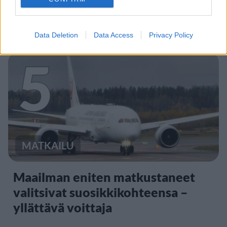
Man -näytöksessä – yleisö poistui
paikalta
Data Deletion
Data Access
Privacy Policy
5
MATKAILU
Maailman eniten matkustaneet
valitsivat suosikkikohteensa –
yllättävä voittaja