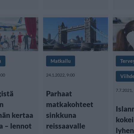
u
Matkailu
Terve
:00
24.1.2022, 9:00
Viihd
7.7.2021,
istä
Parhaat
in
matkakohteet
Islan
män kertaa
sinkkuna
kokei
a – lennot
reissaavalle
lyhen