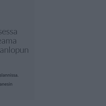
sessa
keama
manlopun
slannissa.
janesin