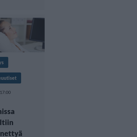
ys
euutiset
 17:00
nissa
ltiin
nettyä