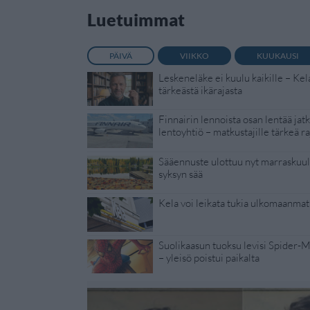
Luetuimmat
PÄIVÄ
VIIKKO
KUUKAUSI
Leskeneläke ei kuulu kaikille – Kel
tärkeästä ikärajasta
Finnairin lennoista osan lentää jat
lentoyhtiö – matkustajille tärkeä ra
Sääennuste ulottuu nyt marraskuull
syksyn sää
Kela voi leikata tukia ulkomaanmat
Suolikaasun tuoksu levisi Spider-
– yleisö poistui paikalta