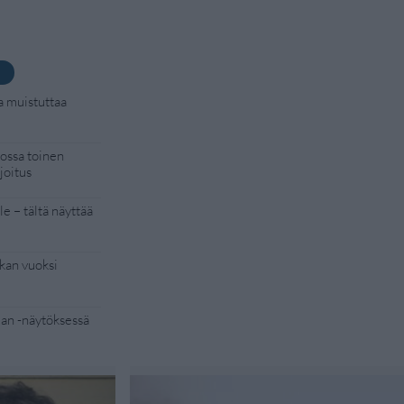
a muistuttaa
kossa toinen
joitus
e – tältä näyttää
kan vuoksi
Man -näytöksessä