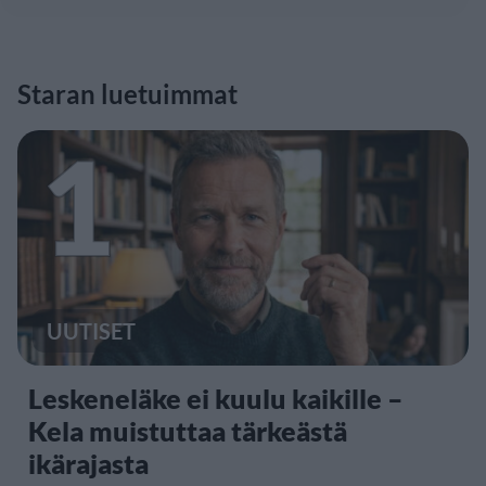
Staran luetuimmat
1
UUTISET
Leskeneläke ei kuulu kaikille –
Kela muistuttaa tärkeästä
ikärajasta