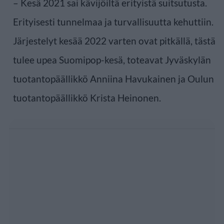
– Kesä 2021 sai kävijöiltä erityistä suitsutusta.
Erityisesti tunnelmaa ja turvallisuutta kehuttiin.
Järjestelyt kesää 2022 varten ovat pitkällä, tästä
tulee upea Suomipop-kesä, toteavat Jyväskylän
tuotantopäällikkö Anniina Havukainen ja Oulun
tuotantopäällikkö Krista Heinonen.