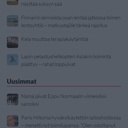
näyttää syksyn sää
Finnairin lennoista osan lentää jatkossa toinen
lentoyhtiö – matkustajille tärkeä rajoitus
Kela muuttaa terapiakäytäntöä
Lapin pelastushelikopteri Aslakin toiminta
päättyy – rahat loppuivat
Uusimmat
Nämä jäivät Eppu Normaalin viimeisiksi
sanoiksi
Paris Hiltonia hyväksikäytettiin laitoshoidossa
– menetti nyt toimilupansa: ”Olen odottanut