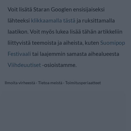
Voit lisätä Staran Googlen ensisijaiseksi
lähteeksi
klikkaamalla tästä
ja ruksittamalla
laatikon. Voit myös lukea lisää tähän artikkeliin
liittyvistä teemoista ja aiheista, kuten
Suomipop
Festivaali
tai laajemmin samasta aihealueesta
Viihdeuutiset
-osioistamme.
Ilmoita virheestä
·
Tietoa meistä
·
Toimitusperiaatteet