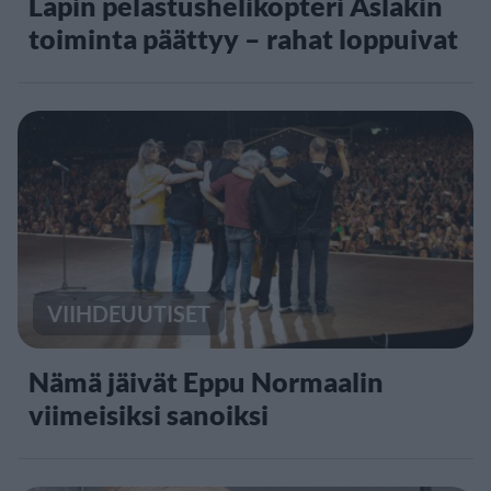
Lapin pelastushelikopteri Aslakin
toiminta päättyy – rahat loppuivat
VIIHDEUUTISET
Nämä jäivät Eppu Normaalin
viimeisiksi sanoiksi