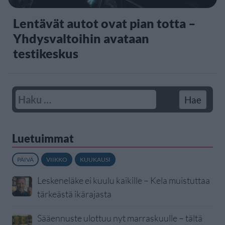
Lentävät autot ovat pian totta –
Yhdysvaltoihin avataan
testikeskus
Luetuimmat
PÄIVÄ
VIIKKO
KUUKAUSI
Leskeneläke ei kuulu kaikille – Kela muistuttaa
tärkeästä ikärajasta
Sääennuste ulottuu nyt marraskuulle – tältä