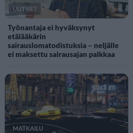
UUTISET
Työnantaja ei hyväksynyt
etälääkärin
sairauslomatodistuksia – neljälle
ei maksettu sairausajan palkkaa
MATKAILU