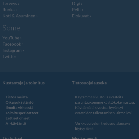
Terveys
Digi
Ruoka
Pelit
Koti & Asuminen
Elokuvat
Some
YouTube
Facebook
Instagram
Twitter
Kustantaja ja toimitus
Tietosuojalauseke
Tietoa meistä
Käytämme sivustolla evästeitä
Oikaisukäytäntö
parantaaksemme käyttökokemustasi.
Ilmoita virheestä
Käyttämällä sivustoa hyväksyt
Toimitusperiaatteet
evästeiden tallentamisen laitteellesi.
Eettiset ohjeet
AI-käytäntö
Verkkopalvelun
tiedosuojalauseke
löytyy tästä
.
Tiedotteet
Mediamyynti