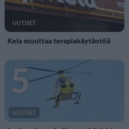
UUTISET
Kela muuttaa terapiakäytäntöä
5
UUTISET