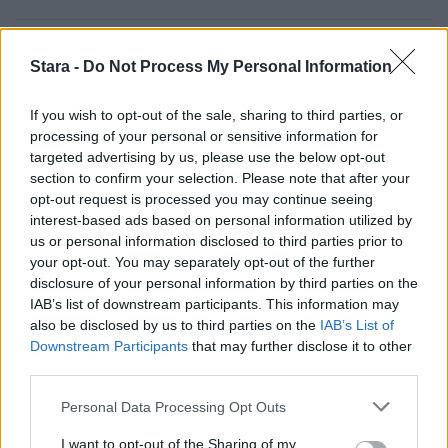
2
Stara -
Do Not Process My Personal Information
If you wish to opt-out of the sale, sharing to third parties, or
processing of your personal or sensitive information for
targeted advertising by us, please use the below opt-out
section to confirm your selection. Please note that after your
opt-out request is processed you may continue seeing
interest-based ads based on personal information utilized by
VIIHDEUUTISET
us or personal information disclosed to third parties prior to
your opt-out. You may separately opt-out of the further
disclosure of your personal information by third parties on the
Sääennuste ulottuu nyt
IAB’s list of downstream participants. This information may
marraskuulle – tältä näyttää
also be disclosed by us to third parties on the
IAB’s List of
syksyn sää
Downstream Participants
that may further disclose it to other
third parties.
Personal Data Processing Opt Outs
I want to opt-out of the Sharing of my