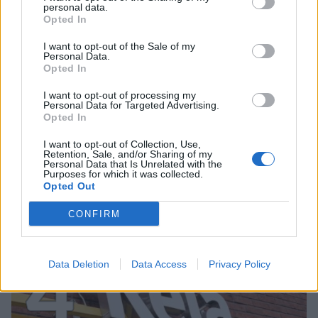
3
personal data.
Opted In
I want to opt-out of the Sale of my
Personal Data.
Opted In
I want to opt-out of processing my
Personal Data for Targeted Advertising.
MATKAILU
Opted In
I want to opt-out of Collection, Use,
Finnairin lennoista osan lentää
Retention, Sale, and/or Sharing of my
Personal Data that Is Unrelated with the
jatkossa toinen lentoyhtiö –
Purposes for which it was collected.
Opted Out
matkustajille tärkeä rajoitus
CONFIRM
4
Data Deletion
Data Access
Privacy Policy